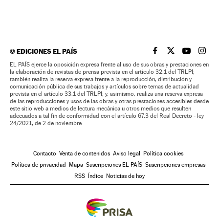
©
EDICIONES EL PAÍS
EL PAÍS BRASIL EN
EL PAÍS BRASI
EL PAÍS B
EL PA
EL PAÍS ejerce la oposición expresa frente al uso de sus obras y prestaciones en
la elaboración de revistas de prensa prevista en el artículo 32.1 del TRLPI;
también realiza la reserva expresa frente a la reproducción, distribución y
comunicación pública de sus trabajos y artículos sobre temas de actualidad
prevista en el artículo 33.1 del TRLPI; y, asimismo, realiza una reserva expresa
de las reproducciones y usos de las obras y otras prestaciones accesibles desde
este sitio web a medios de lectura mecánica u otros medios que resulten
adecuados a tal fin de conformidad con el artículo 67.3 del Real Decreto - ley
24/2021, de 2 de noviembre
Contacto
Venta de contenidos
Aviso legal
Política cookies
Política de privacidad
Mapa
Suscripciones EL PAÍS
Suscripciones empresas
RSS
Índice
Noticias de hoy