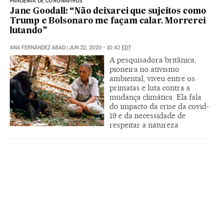
PANDEMIA DE CORONAVÍRUS
Jane Goodall: “Não deixarei que sujeitos como
Trump e Bolsonaro me façam calar. Morrerei
lutando”
ANA FERNÁNDEZ ABAD
|
JUN 22, 2020 - 10:42
EDT
A pesquisadora britânica,
pioneira no ativismo
ambiental, viveu entre os
primatas e luta contra a
mudança climática. Ela fala
do impacto da crise da covid-
19 e da necessidade de
respeitar a natureza