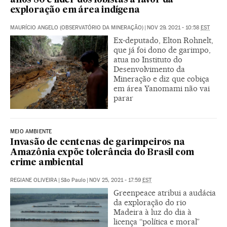
anos 80 é líder dos lobistas a favor da
exploração em área indígena
MAURÍCIO ANGELO (OBSERVATÓRIO DA MINERAÇÃO)
|
NOV 29, 2021 - 10:58
EST
Ex-deputado, Elton Rohnelt,
que já foi dono de garimpo,
atua no Instituto do
Desenvolvimento da
Mineração e diz que cobiça
em área Yanomami não vai
parar
MEIO AMBIENTE
Invasão de centenas de garimpeiros na
Amazônia expõe tolerância do Brasil com
crime ambiental
REGIANE OLIVEIRA
|
São Paulo
|
NOV 25, 2021 - 17:59
EST
Greenpeace atribui a audácia
da exploração do rio
Madeira à luz do dia à
licença “política e moral”