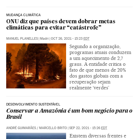
MUDANÇA CLIMÁTICA
ONU diz que países devem dobrar metas
climáticas para evitar “catástrofe”
MANUEL PLANELLES
|
Madri
|
OCT 26, 2021 - 15:23
EDT
Segundo a organização,
programas atuais conduzem
a um aquecimento de 2,7
graus. A entidade critica o
fato de que menos de 20%
dos gastos globais com a
recuperação sejam
realmente ‘verdes’
DESENVOLVIMENTO SUSTENTÁVEL
Conservar a Amazônia é um bom negócio para o
Brasil
ANDRÉ GUIMARÃES
/
MARCELLO BRITO
|
SEP 22, 2021 - 15:26
EDT
Existem diversas frentes e