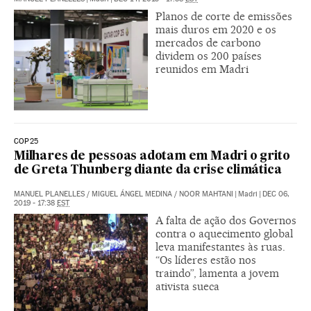
Planos de corte de emissões
mais duros em 2020 e os
mercados de carbono
dividem os 200 países
reunidos em Madri
COP25
Milhares de pessoas adotam em Madri o grito
de Greta Thunberg diante da crise climática
MANUEL PLANELLES
/
MIGUEL ÁNGEL MEDINA
/
NOOR MAHTANI
|
Madri
|
DEC 06,
2019 - 17:38
EST
A falta de ação dos Governos
contra o aquecimento global
leva manifestantes às ruas.
“Os líderes estão nos
traindo”, lamenta a jovem
ativista sueca