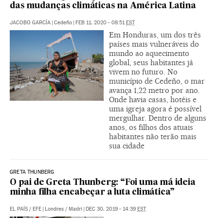
das mudanças climáticas na América Latina
JACOBO GARCÍA
|
Cedeño
|
FEB 11, 2020 - 08:51
EST
Em Honduras, um dos três
países mais vulneráveis do
mundo ao aquecimento
global, seus habitantes já
vivem no futuro. No
município de Cedeño, o mar
avança 1,22 metro por ano.
Onde havia casas, hotéis e
uma igreja agora é possível
mergulhar. Dentro de alguns
anos, os filhos dos atuais
habitantes não terão mais
sua cidade
GRETA THUNBERG
O pai de Greta Thunberg: “Foi uma má ideia
minha filha encabeçar a luta climática”
EL PAÍS
/
EFE
|
Londres / Madri
|
DEC 30, 2019 - 14:39
EST