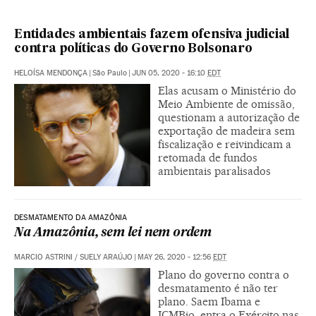
Entidades ambientais fazem ofensiva judicial
contra políticas do Governo Bolsonaro
HELOÍSA MENDONÇA
|
São Paulo
|
JUN 05, 2020 - 16:10
EDT
Elas acusam o Ministério do
Meio Ambiente de omissão,
questionam a autorização de
exportação de madeira sem
fiscalização e reivindicam a
retomada de fundos
ambientais paralisados
DESMATAMENTO DA AMAZÔNIA
Na Amazônia, sem lei nem ordem
MARCIO ASTRINI
/
SUELY ARAÚJO
|
MAY 26, 2020 - 12:56
EDT
Plano do governo contra o
desmatamento é não ter
plano. Saem Ibama e
ICMBio, entra o Exército nas