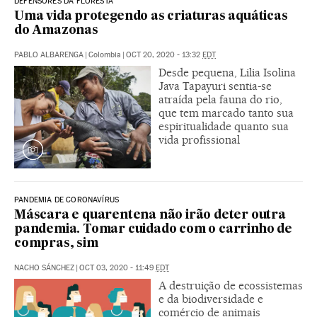
DEFENSORES DA FLORESTA
Uma vida protegendo as criaturas aquáticas
do Amazonas
PABLO ALBARENGA
|
Colombia
|
OCT 20, 2020 - 13:32
EDT
Desde pequena, Lilia Isolina
Java Tapayuri sentia-se
atraída pela fauna do rio,
que tem marcado tanto sua
espiritualidade quanto sua
vida profissional
PANDEMIA DE CORONAVÍRUS
Máscara e quarentena não irão deter outra
pandemia. Tomar cuidado com o carrinho de
compras, sim
NACHO SÁNCHEZ
|
OCT 03, 2020 - 11:49
EDT
A destruição de ecossistemas
e da biodiversidade e
comércio de animais