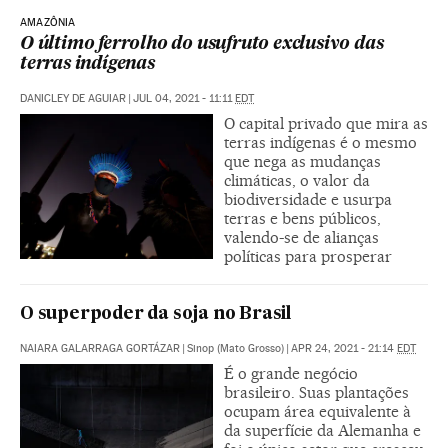
AMAZÔNIA
O último ferrolho do usufruto exclusivo das
terras indígenas
DANICLEY DE AGUIAR
|
JUL 04, 2021 - 11:11
EDT
O capital privado que mira as
terras indígenas é o mesmo
que nega as mudanças
climáticas, o valor da
biodiversidade e usurpa
terras e bens públicos,
valendo-se de alianças
políticas para prosperar
O superpoder da soja no Brasil
NAIARA GALARRAGA GORTÁZAR
|
Sinop (Mato Grosso)
|
APR 24, 2021 - 21:14
EDT
É o grande negócio
brasileiro. Suas plantações
ocupam área equivalente à
da superfície da Alemanha e