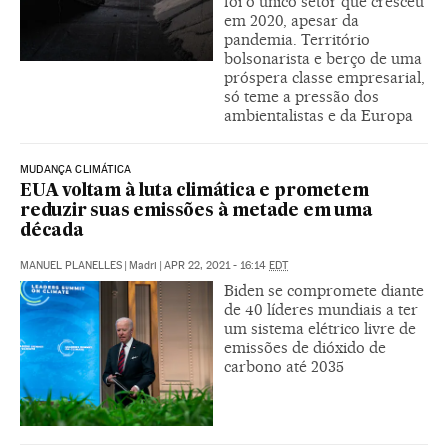
foi o único setor que cresceu
em 2020, apesar da
pandemia. Território
bolsonarista e berço de uma
próspera classe empresarial,
só teme a pressão dos
ambientalistas e da Europa
MUDANÇA CLIMÁTICA
EUA voltam à luta climática e prometem
reduzir suas emissões à metade em uma
década
MANUEL PLANELLES
|
Madri
|
APR 22, 2021 - 16:14
EDT
Biden se compromete diante
de 40 líderes mundiais a ter
um sistema elétrico livre de
emissões de dióxido de
carbono até 2035