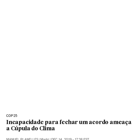
COP25
Incapacidade para fechar um acordo ameaça
a Cúpula do Clima
MANUEL PLANELLES
|
Madri
|
DEC 14, 2019 - 17:38
EST