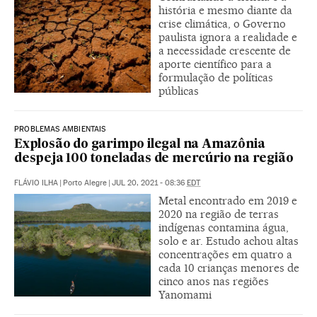
história e mesmo diante da
crise climática, o Governo
paulista ignora a realidade e
a necessidade crescente de
aporte científico para a
formulação de políticas
públicas
PROBLEMAS AMBIENTAIS
Explosão do garimpo ilegal na Amazônia
despeja 100 toneladas de mercúrio na região
FLÁVIO ILHA
|
Porto Alegre
|
JUL 20, 2021 - 08:36
EDT
Metal encontrado em 2019 e
2020 na região de terras
indígenas contamina água,
solo e ar. Estudo achou altas
concentrações em quatro a
cada 10 crianças menores de
cinco anos nas regiões
Yanomami