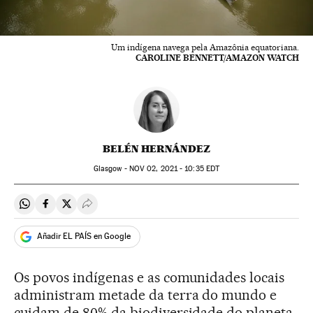
Um indígena navega pela Amazônia equatoriana.
CAROLINE BENNETT/AMAZON WATCH
BELÉN HERNÁNDEZ
Glasgow -
NOV
02, 2021 - 10:35
EDT
Compartir en Whatsapp
Compartir en Facebook
Compartir en Twitter
Desplegar Redes Sociales
Añadir EL PAÍS en Google
Os povos indígenas e as comunidades locais
administram metade da terra do mundo e
cuidam de 80% da biodiversidade do planeta.