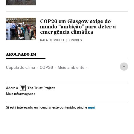
COP26 em Glasgow exige do
mundo “ambição” para deter a
emergência climática
RAFA DE MIGUEL
| LONDRES
ARQUIVADO EM
Cúpula do clima
COP26
Meio ambiente
Mudança climática
Indígenas
Biodiversidade
Bosques
Propiedad tierra
Sociedade
Desmatamento
Adere a
Mais informações
Agenda 2030
ONU
Proteção ambiental
Selva
Minorias étnicas
aquí
Si está interesado en licenciar este contenido, pinche