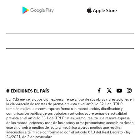
©
EDICIONES EL PAÍS
EL PAÍS BRASIL EN
EL PAÍS BRASI
EL PAÍS B
EL PA
EL PAÍS ejerce la oposición expresa frente al uso de sus obras y prestaciones en
la elaboración de revistas de prensa prevista en el artículo 32.1 del TRLPI;
también realiza la reserva expresa frente a la reproducción, distribución y
comunicación pública de sus trabajos y artículos sobre temas de actualidad
prevista en el artículo 33.1 del TRLPI; y, asimismo, realiza una reserva expresa
de las reproducciones y usos de las obras y otras prestaciones accesibles desde
este sitio web a medios de lectura mecánica u otros medios que resulten
adecuados a tal fin de conformidad con el artículo 67.3 del Real Decreto - ley
24/2021, de 2 de noviembre