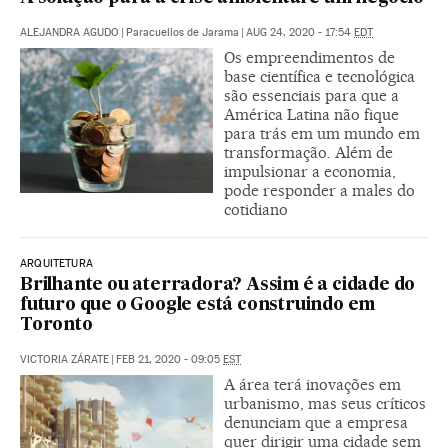
ALEJANDRA AGUDO
|
Paracuellos de Jarama
|
AUG 24, 2020 - 17:54
EDT
Os empreendimentos de
base científica e tecnológica
são essenciais para que a
América Latina não fique
para trás em um mundo em
transformação. Além de
impulsionar a economia,
pode responder a males do
cotidiano
ARQUITETURA
Brilhante ou aterradora? Assim é a cidade do
futuro que o Google está construindo em
Toronto
VICTORIA ZÁRATE
|
FEB 21, 2020 - 09:05
EST
A área terá inovações em
urbanismo, mas seus críticos
denunciam que a empresa
quer dirigir uma cidade sem