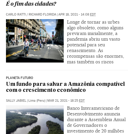
É o fim das cidades?
CARLO RATTI
/
RICHARD FLORIDA
|
APR 18, 2021 - 14:08
EDT
Longe de tornar as urbes
algo obsoleto, como alguns
previram inicialmente, a
pandemia abriu um vasto
potencial para seu
renascimento. As
recompensas são enormes,
mas também os riscos
PLANETA FUTURO
Um fundo para salvar a Amazônia compatível
com o crescimento econômico
SALLY JABIEL
|
Lima (Peru)
|
MAR 21, 2021 - 18:25
EDT
Banco Interamericano de
Desenvolvimento anuncia
durante a Assembleia Anual
de Governadores o
investimento de 20 milhões