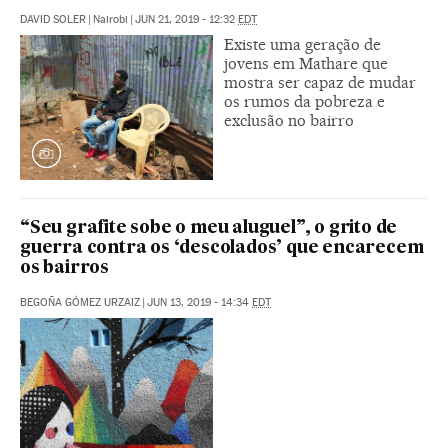
DAVID SOLER
|
Nairobi
|
JUN 21, 2019 - 12:32
EDT
Existe uma geração de
jovens em Mathare que
mostra ser capaz de mudar
os rumos da pobreza e
exclusão no bairro
“Seu grafite sobe o meu aluguel”, o grito de
guerra contra os ‘descolados’ que encarecem
os bairros
BEGOÑA GÓMEZ URZAIZ
|
JUN 13, 2019 - 14:34
EDT