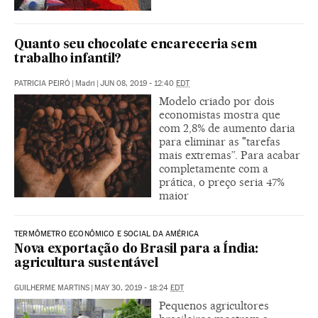
Quanto seu chocolate encareceria sem
trabalho infantil?
PATRICIA PEIRÓ
|
Madri
|
JUN 08, 2019 - 12:40
EDT
Modelo criado por dois
economistas mostra que
com 2,8% de aumento daria
para eliminar as "tarefas
mais extremas”. Para acabar
completamente com a
prática, o preço seria 47%
maior
TERMÔMETRO ECONÔMICO E SOCIAL DA AMÉRICA
Nova exportação do Brasil para a Índia:
agricultura sustentável
GUILHERME MARTINS
|
MAY 30, 2019 - 18:24
EDT
Pequenos agricultores