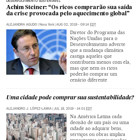
DESENVOLVIMENTO SUSTENTÁVEL
Achim Steiner: “Os ricos comprarão sua saída
da crise provocada pelo aquecimento global”
ALEJANDRA AGUDO
|
Nova York
|
AUG 02, 2019 - 09:14
EDT
Diretor do Programa das
Nações Unidas para o
Desenvolvimento adverte
que a mudança climática
castiga aqueles que
contribuem menos com ela,
mas que nem os ricos
poderão comprar um
cenário diferente
Uma cidade pode comprar sua sustentabilidade?
ALEJANDRO J. LÓPEZ-LAMIA
|
JUL 18, 2019 - 14:01
EDT
Na América Latina cada
decisão de um país ou uma
cidade ao adquirir bens,
serviços ou obras implica