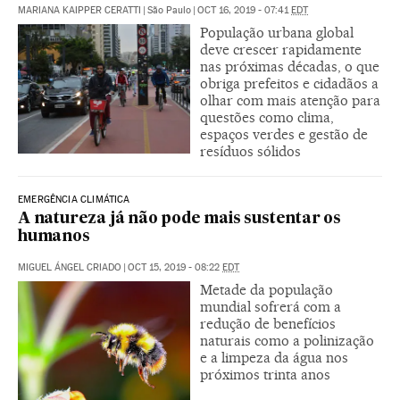
MARIANA KAIPPER CERATTI
|
São Paulo
|
OCT 16, 2019 - 07:41
EDT
População urbana global
deve crescer rapidamente
nas próximas décadas, o que
obriga prefeitos e cidadãos a
olhar com mais atenção para
questões como clima,
espaços verdes e gestão de
resíduos sólidos
EMERGÊNCIA CLIMÁTICA
A natureza já não pode mais sustentar os
humanos
MIGUEL ÁNGEL CRIADO
|
OCT 15, 2019 - 08:22
EDT
Metade da população
mundial sofrerá com a
redução de benefícios
naturais como a polinização
e a limpeza da água nos
próximos trinta anos