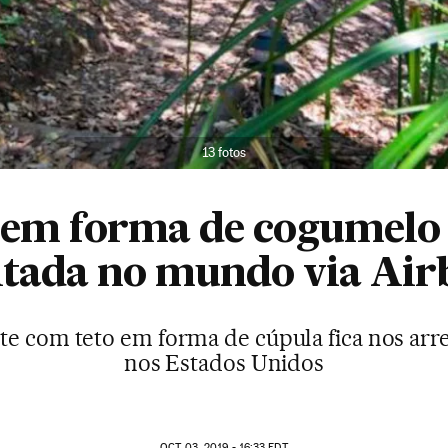
13 fotos
em forma de cogumelo é
itada no mundo via Ai
e com teto em forma de cúpula fica nos arr
nos Estados Unidos
OCT
03, 2019 - 16:33
EDT