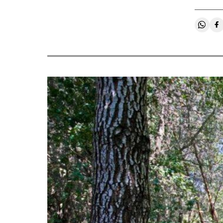
Compa
C