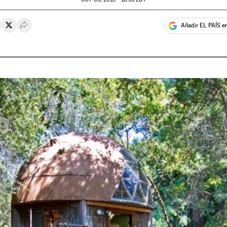
Añadir EL PAÍS e
rtir en Whatsapp
ompartir en Facebook
Compartir en Twitter
Desplegar Redes Sociales