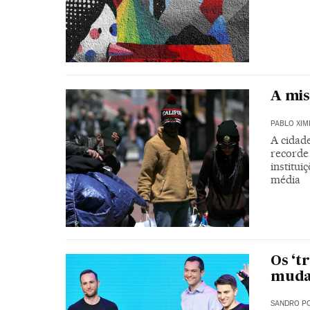
A mis
PABLO XIM
A cidad
recorde
institui
média
Os ‘t
mudar
SANDRO PO