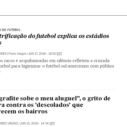
O DO FUTEBOL
trificação do futebol explica os estádios
s
PIRES
|
Porto Alegre
|
JUN 17, 2019 - 19:52
EDT
os caros e arquibancadas em silêncio refletem a cruzada
ebol para higienizar o futebol sul-americano com público
o
grafite sobe o meu aluguel”, o grito de
a contra os ‘descolados’ que
ecem os bairros
MEZ URZAIZ
|
JUN 13, 2019 - 14:34
EDT