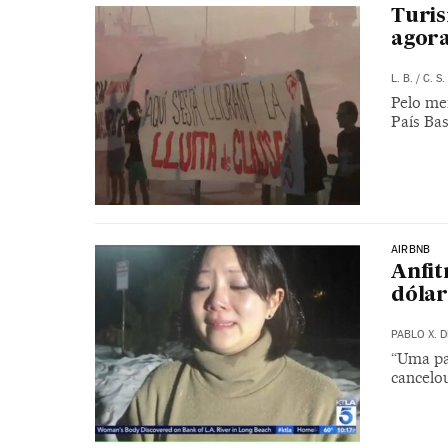
Turis
agora
L. B.
/
C. S.
Pelo me
País Ba
AIRBNB
Anfit
dólar
PABLO X. 
“Uma pa
cancelo