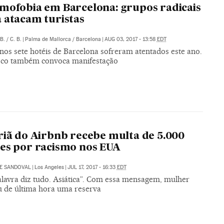
mofobia em Barcelona: grupos radicais
 atacam turistas
 B.
/
C. B.
|
Palma de Mallorca / Barcelona
|
AUG 03, 2017 - 13:58
EDT
nos sete hotéis de Barcelona sofreram atentados este ano.
sco também convoca manifestação
riã do Airbnb recebe multa de 5.000
es por racismo nos EUA
DE SANDOVAL
|
Los Angeles
|
JUL 17, 2017 - 16:33
EDT
lavra diz tudo. Asiática”. Com essa mensagem, mulher
u de última hora uma reserva