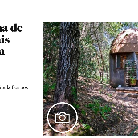
a de
is
a
pula fica nos