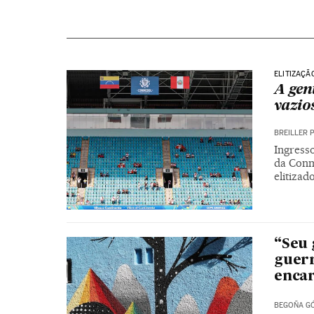
ELITIZAÇÃ
A gen
vazio
BREILLER 
Ingress
da Conm
elitizad
“Seu 
guerr
encar
BEGOÑA GÓ