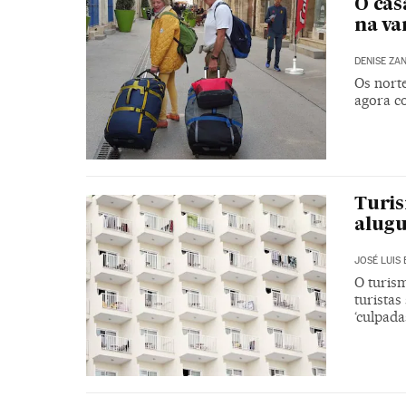
O cas
na va
DENISE ZAN
Os nort
agora c
Turis
alugu
JOSÉ LUIS
O turis
turista
‘culpada