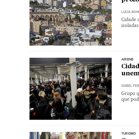
LUCÍA BO
Cidade a
isoladas
AIRBNB
Cidad
unem
ISABEL FE
Grupo q
que pode
TURISMO