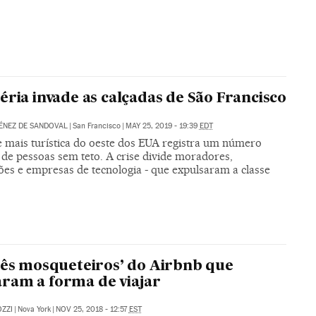
éria invade as calçadas de São Francisco
ÉNEZ DE SANDOVAL
|
San Francisco
|
MAY 25, 2019 - 19:39
EDT
e mais turística do oeste dos EUA registra um número
 de pessoas sem teto. A crise divide moradores,
ções e empresas de tecnologia - que expulsaram a classe
rês mosqueteiros’ do Airbnb que
am a forma de viajar
ZZI
|
Nova York
|
NOV 25, 2018 - 12:57
EST