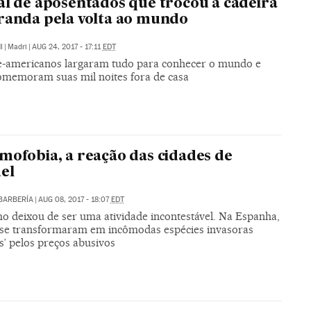
al de aposentados que trocou a cadeira
randa pela volta ao mundo
I
|
Madri
|
AUG 24, 2017 - 17:11
EDT
e-americanos largaram tudo para conhecer o mundo e
omemoram suas mil noites fora de casa
mofobia, a reação das cidades de
el
 BARBERÍA
|
AUG 08, 2017 - 18:07
EDT
mo deixou de ser uma atividade incontestável. Na Espanha,
s se transformaram em incômodas espécies invasoras
s’ pelos preços abusivos