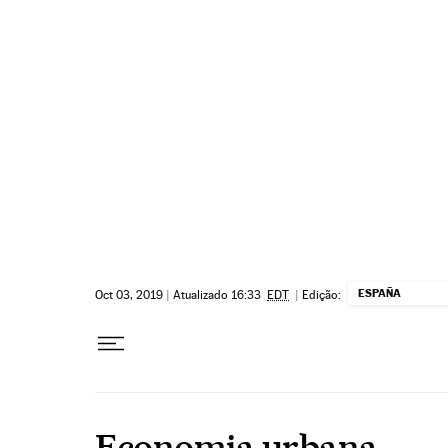
Pular para o conteúdo
ESPAÑA
Oct 03, 2019
|
Atualizado 16:33
EDT
|
Edição:
Economia urbana