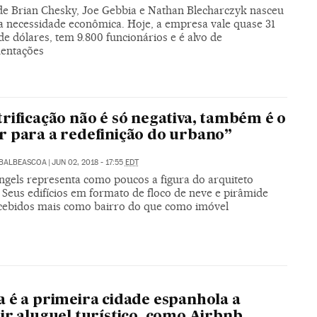
 de Brian Chesky, Joe Gebbia e Nathan Blecharczyk nasceu
a necessidade econômica. Hoje, a empresa vale quase 31
de dólares, tem 9.800 funcionários e é alvo de
entações
rificação não é só negativa, também é o
 para a redefinição do urbano”
ABALBEASCOA
|
JUN 02, 2018 - 17:55
EDT
Ingels representa como poucos a figura do arquiteto
 Seus edifícios em formato de floco de neve e pirâmide
cebidos mais como bairro do que como imóvel
 é a primeira cidade espanhola a
ir aluguel turístico, como Airbnb