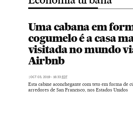
Uma cabana em form
cogumelo é a casa ma
visitada no mundo vi
Airbnb
|
OCT 03, 2019 - 16:33
EDT
Esta cabine aconchegante com teto em forma de cú
arredores de San Francisco, nos Estados Unidos