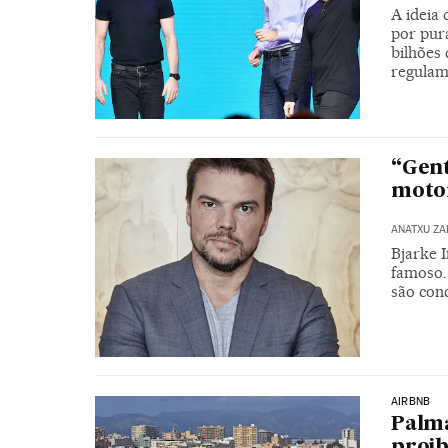
A ideia
por pur
bilhões 
regulam
“Gent
motor
ANATXU Z
Bjarke 
famoso.
são con
AIRBNB
Palma
proib