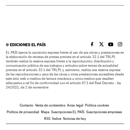
©
EDICIONES EL PAÍS
EL PAÍS BRASIL EN
EL PAÍS BRASI
EL PAÍS B
EL PA
EL PAÍS ejerce la oposición expresa frente al uso de sus obras y prestaciones en
la elaboración de revistas de prensa prevista en el artículo 32.1 del TRLPI;
también realiza la reserva expresa frente a la reproducción, distribución y
comunicación pública de sus trabajos y artículos sobre temas de actualidad
prevista en el artículo 33.1 del TRLPI; y, asimismo, realiza una reserva expresa
de las reproducciones y usos de las obras y otras prestaciones accesibles desde
este sitio web a medios de lectura mecánica u otros medios que resulten
adecuados a tal fin de conformidad con el artículo 67.3 del Real Decreto - ley
24/2021, de 2 de noviembre
Contacto
Venta de contenidos
Aviso legal
Política cookies
Política de privacidad
Mapa
Suscripciones EL PAÍS
Suscripciones empresas
RSS
Índice
Noticias de hoy