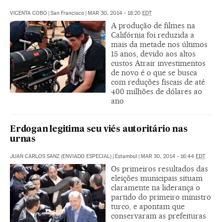
VICENTA COBO
|
San Francisco
|
MAR 30, 2014 - 18:20
EDT
A produção de filmes na
Califórnia foi reduzida a
mais da metade nos últimos
15 anos, devido aos altos
custos Atrair investimentos
de novo é o que se busca
com reduções fiscais de até
400 milhões de dólares ao
ano
Erdogan legitima seu viés autoritário nas
urnas
JUAN CARLOS SANZ (ENVIADO ESPECIAL)
|
Estambul
|
MAR 30, 2014 - 16:44
EDT
Os primeiros resultados das
eleições municipais situam
claramente na liderança o
partido do primeiro ministro
turco, e apontam que
conservaram as prefeituras