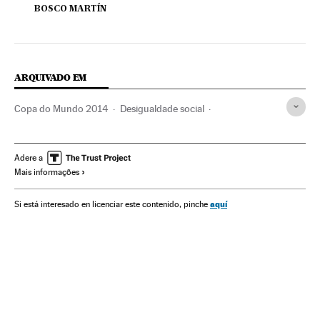
BOSCO MARTÍN
ARQUIVADO EM
Copa do Mundo 2014
Desigualdade social
Copa do Mundo Futebol
Pobreza
Futebol
Competições
Problemas sociais
Esportes
Sociedade
Adere a
Mais informações
aquí
Si está interesado en licenciar este contenido, pinche