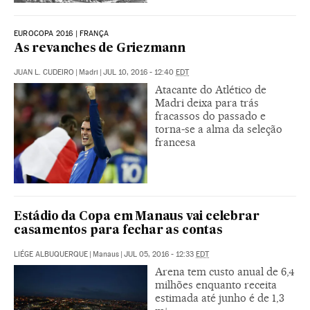
EUROCOPA 2016 | FRANÇA
As revanches de Griezmann
JUAN L. CUDEIRO
|
Madri
|
JUL 10, 2016 - 12:40
EDT
Atacante do Atlético de
Madri deixa para trás
fracassos do passado e
torna-se a alma da seleção
francesa
Estádio da Copa em Manaus vai celebrar
casamentos para fechar as contas
LIÉGE ALBUQUERQUE
|
Manaus
|
JUL 05, 2016 - 12:33
EDT
Arena tem custo anual de 6,4
milhões enquanto receita
estimada até junho é de 1,3