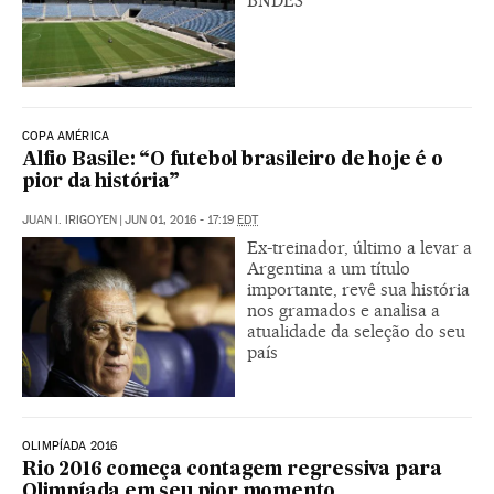
BNDES
COPA AMÉRICA
Alfio Basile: “O futebol brasileiro de hoje é o
pior da história”
JUAN I. IRIGOYEN
|
JUN 01, 2016 - 17:19
EDT
Ex-treinador, último a levar a
Argentina a um título
importante, revê sua história
nos gramados e analisa a
atualidade da seleção do seu
país
OLIMPÍADA 2016
Rio 2016 começa contagem regressiva para
Olimpíada em seu pior momento