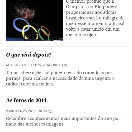
O melhor prêmio que a
Olimpíada no Rio poderá
proporcionar aos atletas
brasileiros será o milagre de
que nesse momento o Brasil
volte a estar unido em um
mesmo projeto
O que virá depois?
ALBERTO DINES
|
DEC 27, 2014 - 08:38
EST
Tantas aberrações só podem ter sido cometidas por
pirraça, para realçar a necessidade de uma urgente e
radical reforma política
As fotos de 2014
Madri
|
DEC 23, 2014 - 16:00
EST
Relembre acontecimentos mais importantes do ano por
meio das melhores imagens