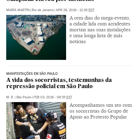
MARÍA MARTÍN
|
Rio de Janeiro
|
APR 28, 2016 - 12:26
EDT
A cem dias do mega-evento,
a cidade lida com accidentes
mortais nas suas instalações
e uma longa lista de más
notícias
MANIFESTAÇÕES EM SÃO PAULO
A vida dos socorristas, testemunhas da
repressão policial em São Paulo
M. R.
|
São Paulo
|
FEB 03, 2016 - 08:35
EST
Acompanhamos um ato com
os socorristas do Grupo de
Apoio ao Protesto Popular