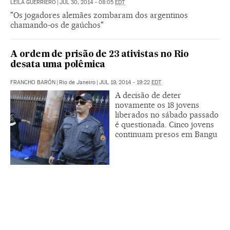
LEILA GUERRIERO
|
JUL 30, 2014 - 08:05
EDT
"Os jogadores alemães zombaram dos argentinos
chamando-os de gaúchos"
A ordem de prisão de 23 ativistas no Rio
desata uma polêmica
FRANCHO BARÓN
|
Rio de Janeiro
|
JUL 19, 2014 - 19:22
EDT
A decisão de deter
novamente os 18 jovens
liberados no sábado passado
é questionada. Cinco jovens
continuam presos em Bangu