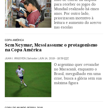
para receber os jogos do
Mundial realizado há cinco
anos. Por outro lado,
priorizaram incentivo à
leitura e aumento do acervo
nas escolas
COPA AMÉRICA
Sem Neymar, Messi assume o protagonismo
na Copa América
JUAN I. IRIGOYEN
|
Salvador
|
JUN 14, 2019 - 18:59
EDT
O argentino quer revanche
no Maracanã, enquanto o
Brasil, mergulhado em uma
crise, busca a glória sem sua
máxima figura
COPA DO MUNDO RÚSSIA 2018