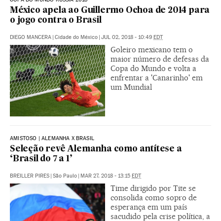
México apela ao Guillermo Ochoa de 2014 para
o jogo contra o Brasil
DIEGO MANCERA
|
Cidade do México
|
JUL 02, 2018 - 10:49
EDT
Goleiro mexicano tem o
maior número de defesas da
Copa do Mundo e volta a
enfrentar a 'Canarinho' em
um Mundial
AMISTOSO | ALEMANHA X BRASIL
Seleção revê Alemanha como antítese a
‘Brasil do 7 a 1’
BREILLER PIRES
|
São Paulo
|
MAR 27, 2018 - 13:15
EDT
Time dirigido por Tite se
consolida como sopro de
esperança em um país
sacudido pela crise política, a