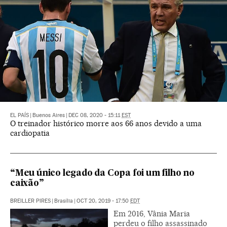
EL PAÍS
|
Buenos Aires
|
DEC 08, 2020 - 15:11
EST
O treinador histórico morre aos 66 anos devido a uma
cardiopatia
“Meu único legado da Copa foi um filho no
caixão”
BREILLER PIRES
|
Brasília
|
OCT 20, 2019 - 17:50
EDT
Em 2016, Vânia Maria
perdeu o filho assassinado