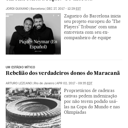
JORDI QUIXANO
|
Barcelona
|
DEC 27, 2017 - 12:29
EST
Zagueiro do Barcelona inicia
seu projeto europeu do 'The
Players' Tribune’ com uma
entrevista com seu ex-
companheiro de equipe
UM ESTÁDIO MÍTICO
Rebelião dos verdadeiros donos do Maracanã
ARTURO LEZCANO
|
Rio de Janeiro
|
APR 02, 2017 - 09:35
EDT
Proprietários de cadeiras
cativas pedem indenização
por não terem podido usá-
las na Copa do Mundo e nas
Olimpíadas