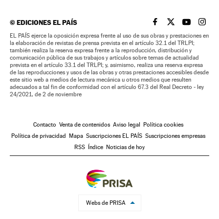
©
EDICIONES EL PAÍS
EL PAÍS BRASIL EN
EL PAÍS BRASI
EL PAÍS B
EL PA
EL PAÍS ejerce la oposición expresa frente al uso de sus obras y prestaciones en
la elaboración de revistas de prensa prevista en el artículo 32.1 del TRLPI;
también realiza la reserva expresa frente a la reproducción, distribución y
comunicación pública de sus trabajos y artículos sobre temas de actualidad
prevista en el artículo 33.1 del TRLPI; y, asimismo, realiza una reserva expresa
de las reproducciones y usos de las obras y otras prestaciones accesibles desde
este sitio web a medios de lectura mecánica u otros medios que resulten
adecuados a tal fin de conformidad con el artículo 67.3 del Real Decreto - ley
24/2021, de 2 de noviembre
Contacto
Venta de contenidos
Aviso legal
Política cookies
Política de privacidad
Mapa
Suscripciones EL PAÍS
Suscripciones empresas
RSS
Índice
Noticias de hoy
Webs de PRISA