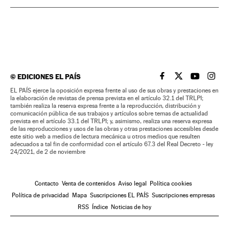
©
EDICIONES EL PAÍS
EL PAÍS BRASIL EN
EL PAÍS BRASI
EL PAÍS B
EL PA
EL PAÍS ejerce la oposición expresa frente al uso de sus obras y prestaciones en
la elaboración de revistas de prensa prevista en el artículo 32.1 del TRLPI;
también realiza la reserva expresa frente a la reproducción, distribución y
comunicación pública de sus trabajos y artículos sobre temas de actualidad
prevista en el artículo 33.1 del TRLPI; y, asimismo, realiza una reserva expresa
de las reproducciones y usos de las obras y otras prestaciones accesibles desde
este sitio web a medios de lectura mecánica u otros medios que resulten
adecuados a tal fin de conformidad con el artículo 67.3 del Real Decreto - ley
24/2021, de 2 de noviembre
Contacto
Venta de contenidos
Aviso legal
Política cookies
Política de privacidad
Mapa
Suscripciones EL PAÍS
Suscripciones empresas
RSS
Índice
Noticias de hoy