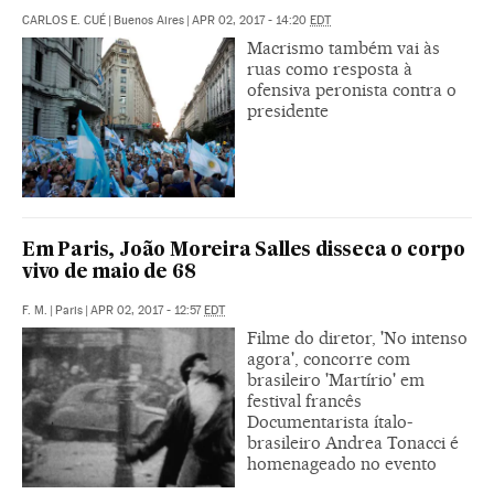
CARLOS E. CUÉ
|
Buenos Aires
|
APR 02, 2017 - 14:20
EDT
Macrismo também vai às
ruas como resposta à
ofensiva peronista contra o
presidente
Em Paris, João Moreira Salles disseca o corpo
vivo de maio de 68
F. M.
|
Paris
|
APR 02, 2017 - 12:57
EDT
Filme do diretor, 'No intenso
agora', concorre com
brasileiro 'Martírio' em
festival francês
Documentarista ítalo-
brasileiro Andrea Tonacci é
homenageado no evento