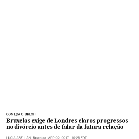
COMEÇA O BREXIT
Bruxelas exige de Londres claros progressos
no divórcio antes de falar da futura relação
LUCÍA ABELLÁN
|
Bruxelas
|
APR 02, 2017 - 19:25
EDT