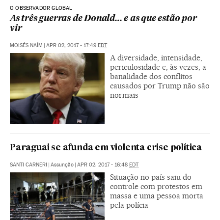
O OBSERVADOR GLOBAL
As três guerras de Donald... e as que estão por
vir
MOISÉS NAÍM
|
APR 02, 2017 - 17:49
EDT
A diversidade, intensidade,
periculosidade e, às vezes, a
banalidade dos conflitos
causados por Trump não são
normais
Paraguai se afunda em violenta crise política
SANTI CARNERI
|
Assunção
|
APR 02, 2017 - 16:48
EDT
Situação no país saiu do
controle com protestos em
massa e uma pessoa morta
pela polícia