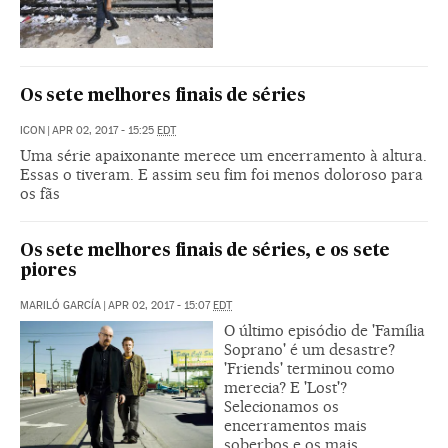
Os sete melhores finais de séries
ICON
|
APR 02, 2017 - 15:25
EDT
Uma série apaixonante merece um encerramento à altura.
Essas o tiveram. E assim seu fim foi menos doloroso para
os fãs
Os sete melhores finais de séries, e os sete
piores
MARILÓ GARCÍA
|
APR 02, 2017 - 15:07
EDT
O último episódio de 'Família
Soprano' é um desastre?
'Friends' terminou como
merecia? E 'Lost'?
Selecionamos os
encerramentos mais
soberbos e os mais