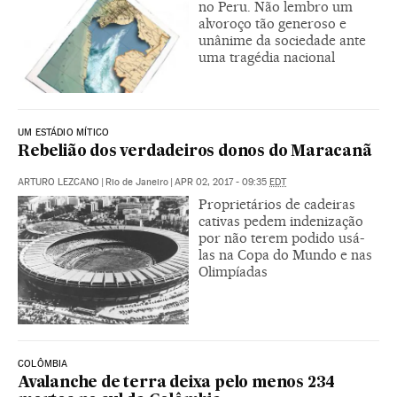
no Peru. Não lembro um
alvoroço tão generoso e
unânime da sociedade ante
uma tragédia nacional
UM ESTÁDIO MÍTICO
Rebelião dos verdadeiros donos do Maracanã
ARTURO LEZCANO
|
Rio de Janeiro
|
APR 02, 2017 - 09:35
EDT
Proprietários de cadeiras
cativas pedem indenização
por não terem podido usá-
las na Copa do Mundo e nas
Olimpíadas
COLÔMBIA
Avalanche de terra deixa pelo menos 234