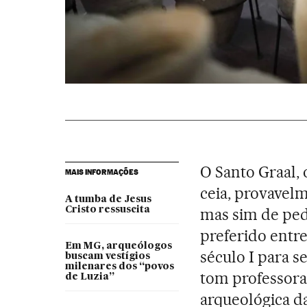
O Santo Graal, 
MAIS INFORMAÇÕES
ceia, provavelm
A tumba de Jesus
Cristo ressuscita
mas sim de pedr
preferido entr
Em MG, arqueólogos
século I para s
buscam vestígios
milenares dos “povos
tom professoral
de Luzia”
arqueológica d