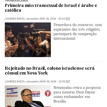
TRANSEXUALIDADE
Primeira miss transexual de Israel é árabe e
católica
LOURDES BAEZA
|
Jerusalém
|
MAY 28, 2016 - 15:44
EDT
Vencedora do concurso, com
aspirantes das três religiões,
participará da competição
internacional
Rejeitado no Brasil, colono israelense será
cônsul em Nova York
LOURDES BAEZA
|
Jerusalém
|
MAR 29, 2016 - 13:05
EDT
Netanyahu retira a proposta
para nomear Dani Dayan
como embaixador em
Brasília