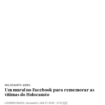
HOLOCAUSTO JUDEU
Um mural no Facebook para rememorar as
vítimas do Holocausto
LOURDES BAEZA
|
Jerusalém
|
JAN 27, 2019 - 17:02
EST