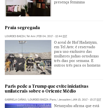
presença feminina
Praia segregada
LOURDES BAEZA
|
Tel Aviv
|
FEB 04, 2017 - 12:44
EST
O areal de Hof Hadatiyim,
em Tel Aviv, é reservado
para uso exclusivo das
mulheres judias ortodoxas
três dias por semana. E
outros três para os homens
Paris pede a Trump que evite iniciativas
unilaterais sobre o Oriente Médio
GABRIELA CAÑAS
/
LOURDES BAEZA
|
Paris / Jerusalém
|
JAN 15, 2017 - 15:27
EST
Netanyahu afirma que está