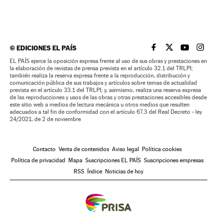
©
EDICIONES EL PAÍS
EL PAÍS BRASIL EN
EL PAÍS BRASI
EL PAÍS B
EL PA
EL PAÍS ejerce la oposición expresa frente al uso de sus obras y prestaciones en
la elaboración de revistas de prensa prevista en el artículo 32.1 del TRLPI;
también realiza la reserva expresa frente a la reproducción, distribución y
comunicación pública de sus trabajos y artículos sobre temas de actualidad
prevista en el artículo 33.1 del TRLPI; y, asimismo, realiza una reserva expresa
de las reproducciones y usos de las obras y otras prestaciones accesibles desde
este sitio web a medios de lectura mecánica u otros medios que resulten
adecuados a tal fin de conformidad con el artículo 67.3 del Real Decreto - ley
24/2021, de 2 de noviembre
Contacto
Venta de contenidos
Aviso legal
Política cookies
Política de privacidad
Mapa
Suscripciones EL PAÍS
Suscripciones empresas
RSS
Índice
Noticias de hoy