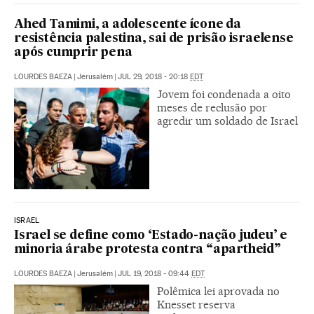
Ahed Tamimi, a adolescente ícone da
resistência palestina, sai de prisão israelense
após cumprir pena
LOURDES BAEZA
|
Jerusalém
|
JUL 29, 2018 - 20:18
EDT
Jovem foi condenada a oito
meses de reclusão por
agredir um soldado de Israel
ISRAEL
Israel se define como ‘Estado-nação judeu’ e
minoria árabe protesta contra “apartheid”
LOURDES BAEZA
|
Jerusalém
|
JUL 19, 2018 - 09:44
EDT
Polêmica lei aprovada no
Knesset reserva