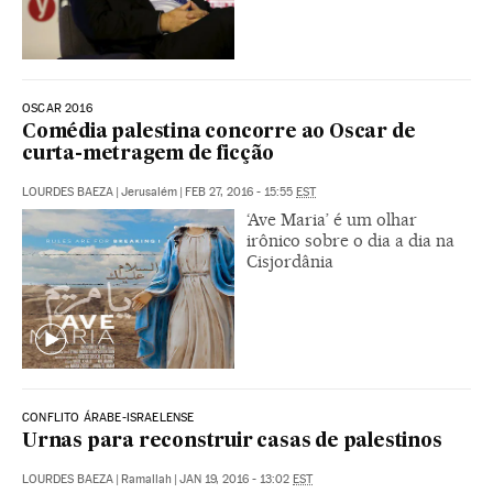
OSCAR 2016
Comédia palestina concorre ao Oscar de
curta-metragem de ficção
LOURDES BAEZA
|
Jerusalém
|
FEB 27, 2016 - 15:55
EST
‘Ave Maria’ é um olhar
irônico sobre o dia a dia na
Cisjordânia
CONFLITO ÁRABE-ISRAELENSE
Urnas para reconstruir casas de palestinos
LOURDES BAEZA
|
Ramallah
|
JAN 19, 2016 - 13:02
EST