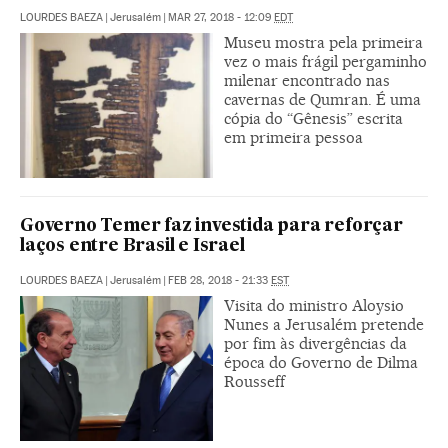
LOURDES BAEZA
|
Jerusalém
|
MAR 27, 2018 - 12:09
EDT
Museu mostra pela primeira
vez o mais frágil pergaminho
milenar encontrado nas
cavernas de Qumran. É uma
cópia do “Gênesis” escrita
em primeira pessoa
Governo Temer faz investida para reforçar
laços entre Brasil e Israel
LOURDES BAEZA
|
Jerusalém
|
FEB 28, 2018 - 21:33
EST
Visita do ministro Aloysio
Nunes a Jerusalém pretende
por fim às divergências da
época do Governo de Dilma
Rousseff