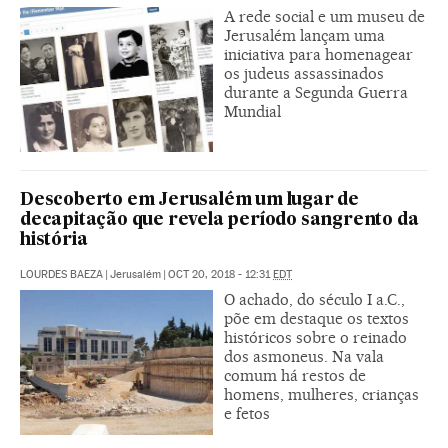
A rede social e um museu de
Jerusalém lançam uma
iniciativa para homenagear
os judeus assassinados
durante a Segunda Guerra
Mundial
Descoberto em Jerusalém um lugar de
decapitação que revela período sangrento da
história
LOURDES BAEZA
|
Jerusalém
|
OCT 20, 2018 - 12:31
EDT
O achado, do século I a.C.,
põe em destaque os textos
históricos sobre o reinado
dos asmoneus. Na vala
comum há restos de
homens, mulheres, crianças
e fetos