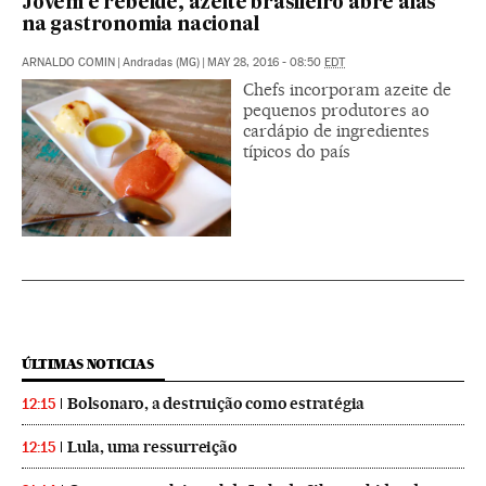
Jovem e rebelde, azeite brasileiro abre alas
na gastronomia nacional
ARNALDO COMIN
|
Andradas (MG)
|
MAY 28, 2016 - 08:50
EDT
Chefs incorporam azeite de
pequenos produtores ao
cardápio de ingredientes
típicos do país
ÚLTIMAS NOTICIAS
Bolsonaro, a destruição como estratégia
12:15
Lula, uma ressurreição
12:15