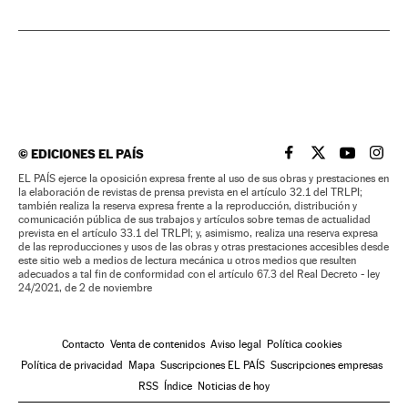
©
EDICIONES EL PAÍS
EL PAÍS BRASIL EN
EL PAÍS BRASI
EL PAÍS B
EL PA
EL PAÍS ejerce la oposición expresa frente al uso de sus obras y prestaciones en
la elaboración de revistas de prensa prevista en el artículo 32.1 del TRLPI;
también realiza la reserva expresa frente a la reproducción, distribución y
comunicación pública de sus trabajos y artículos sobre temas de actualidad
prevista en el artículo 33.1 del TRLPI; y, asimismo, realiza una reserva expresa
de las reproducciones y usos de las obras y otras prestaciones accesibles desde
este sitio web a medios de lectura mecánica u otros medios que resulten
adecuados a tal fin de conformidad con el artículo 67.3 del Real Decreto - ley
24/2021, de 2 de noviembre
Contacto
Venta de contenidos
Aviso legal
Política cookies
Política de privacidad
Mapa
Suscripciones EL PAÍS
Suscripciones empresas
RSS
Índice
Noticias de hoy