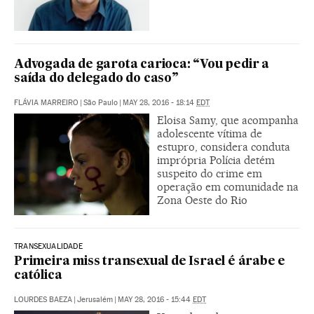
Advogada de garota carioca: “Vou pedir a
saída do delegado do caso”
FLÁVIA MARREIRO
|
São Paulo
|
MAY 28, 2016 - 18:14
EDT
Eloisa Samy, que acompanha
adolescente vítima de
estupro, considera conduta
imprópria Polícia detém
suspeito do crime em
operação em comunidade na
Zona Oeste do Rio
TRANSEXUALIDADE
Primeira miss transexual de Israel é árabe e
católica
LOURDES BAEZA
|
Jerusalém
|
MAY 28, 2016 - 15:44
EDT