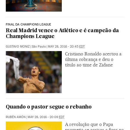
FINAL DA CHAMPIONS LEAGUE
Real Madrid vence o Atlético e é campeão da
Champions League
GUSTAVO MONIZ
|
São Paulo
|
MAY 28, 2016 - 20:45
EDT
Cristiano Ronaldo acertou a
última cobrança e deu o
título ao time de Zidane
Quando o pastor segue o rebanho
RUBÉN AMÓN
|
MAY 28, 2016 - 20:09
EDT
A revolução que o Papa
prometia se arrisca a ficar na