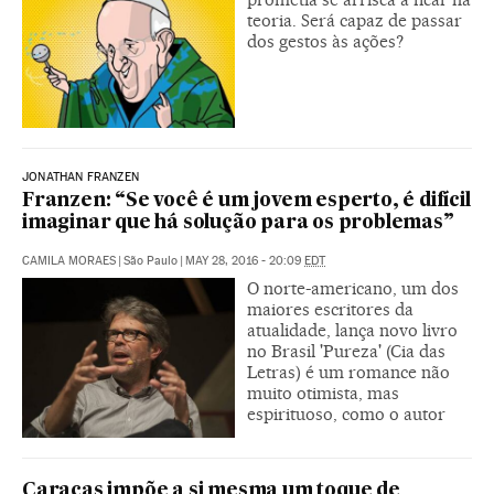
teoria. Será capaz de passar
dos gestos às ações?
JONATHAN FRANZEN
Franzen: “Se você é um jovem esperto, é difícil
imaginar que há solução para os problemas”
CAMILA MORAES
|
São Paulo
|
MAY 28, 2016 - 20:09
EDT
O norte-americano, um dos
maiores escritores da
atualidade, lança novo livro
no Brasil 'Pureza' (Cia das
Letras) é um romance não
muito otimista, mas
espirituoso, como o autor
Caracas impõe a si mesma um toque de