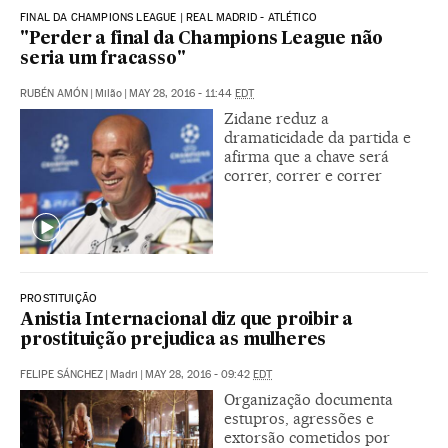
FINAL DA CHAMPIONS LEAGUE | REAL MADRID - ATLÉTICO
"Perder a final da Champions League não
seria um fracasso"
RUBÉN AMÓN
|
Milão
|
MAY 28, 2016 - 11:44
EDT
Zidane reduz a
dramaticidade da partida e
afirma que a chave será
correr, correr e correr
PROSTITUIÇÃO
Anistia Internacional diz que proibir a
prostituição prejudica as mulheres
FELIPE SÁNCHEZ
|
Madri
|
MAY 28, 2016 - 09:42
EDT
Organização documenta
estupros, agressões e
extorsão cometidos por