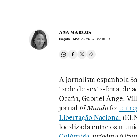
ANA MARCOS
Bogotá -
MAY
28, 2016 - 22:18
EDT
Compartir en Whatsapp
Compartir en Facebook
Compartir en Twitter
Desplegar Redes Soci
A jornalista espanhola S
tarde de sexta-feira, de
Ocaña, Gabriel Ángel Vill
jornal
El Mundo
foi
entre
Libertação Nacional
(ELN
localizada entre os muni
Colômbia
, próxima à fro