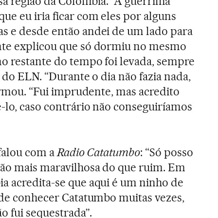
ssa região da Colômbia. “A guerrilha
ue eu iria ficar com eles por alguns
as e desde então andei de um lado para
nte explicou que só dormiu no mesmo
no restante do tempo foi levada, sempre
s do ELN. “Durante o dia não fazia nada,
firmou. “Fui imprudente, mas acredito
ê-lo, caso contrário não conseguiríamos
 falou com a
Radio Catatumbo
: “Só posso
ião mais maravilhosa do que ruim. Em
a acredita-se que aqui é um ninho de
e de conhecer Catatumbo muitas vezes,
o fui sequestrada”.