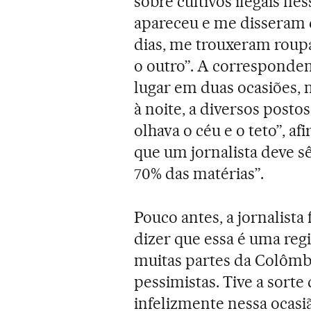
sobre cultivos ilegais ne
apareceu e me disseram q
dias, me trouxeram roup
o outro”. A corresponde
lugar em duas ocasiões, 
à noite, a diversos posto
olhava o céu e o teto”, a
que um jornalista deve s
70% das matérias”.
Pouco antes, a jornalista
dizer que essa é uma reg
muitas partes da Colômbi
pessimistas. Tive a sort
infelizmente nessa ocasiã