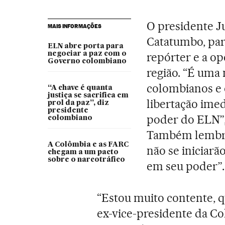
O presidente J
MAIS INFORMAÇÕES
Catatumbo, par
ELN abre porta para
negociar a paz com o
repórter e a op
Governo colombiano
região. “É uma 
colombianos e 
“A chave é quanta
justiça se sacrifica em
libertação imed
prol da paz”, diz
presidente
poder do ELN”,
colombiano
Também lembrou
A Colômbia e as FARC
não se iniciarã
chegam a um pacto
sobre o narcotráfico
em seu poder”.
“Estou muito contente, q
ex-vice-presidente da C