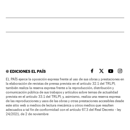
©
EDICIONES EL PAÍS
EL PAÍS BRASIL EN
EL PAÍS BRASI
EL PAÍS B
EL PA
EL PAÍS ejerce la oposición expresa frente al uso de sus obras y prestaciones en
la elaboración de revistas de prensa prevista en el artículo 32.1 del TRLPI;
también realiza la reserva expresa frente a la reproducción, distribución y
comunicación pública de sus trabajos y artículos sobre temas de actualidad
prevista en el artículo 33.1 del TRLPI; y, asimismo, realiza una reserva expresa
de las reproducciones y usos de las obras y otras prestaciones accesibles desde
este sitio web a medios de lectura mecánica u otros medios que resulten
adecuados a tal fin de conformidad con el artículo 67.3 del Real Decreto - ley
24/2021, de 2 de noviembre