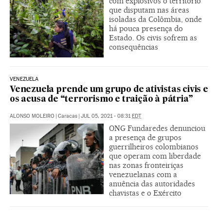
com explosivos o território
que disputam nas áreas
isoladas da Colômbia, onde
há pouca presença do
Estado. Os civis sofrem as
consequências
VENEZUELA
Venezuela prende um grupo de ativistas civis e
os acusa de “terrorismo e traição à pátria”
ALONSO MOLEIRO
|
Caracas
|
JUL 05, 2021 - 08:31
EDT
ONG Fundaredes denunciou
a presença de grupos
guerrilheiros colombianos
que operam com liberdade
nas zonas fronteiriças
venezuelanas com a
anuência das autoridades
chavistas e o Exército