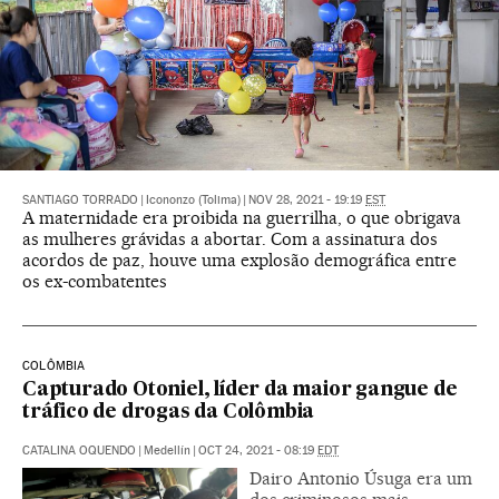
SANTIAGO TORRADO
|
Icononzo (Tolima)
|
NOV 28, 2021 - 19:19
EST
A maternidade era proibida na guerrilha, o que obrigava
as mulheres grávidas a abortar. Com a assinatura dos
acordos de paz, houve uma explosão demográfica entre
os ex-combatentes
COLÔMBIA
Capturado Otoniel, líder da maior gangue de
tráfico de drogas da Colômbia
CATALINA OQUENDO
|
Medellín
|
OCT 24, 2021 - 08:19
EDT
Dairo Antonio Úsuga era um