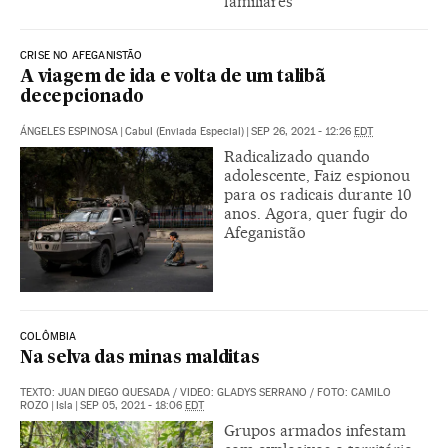
familiares
CRISE NO AFEGANISTÃO
A viagem de ida e volta de um talibã
decepcionado
ÁNGELES ESPINOSA
|
Cabul (Enviada Especial)
|
SEP 26, 2021 - 12:26
EDT
Radicalizado quando
adolescente, Faiz espionou
para os radicais durante 10
anos. Agora, quer fugir do
Afeganistão
COLÔMBIA
Na selva das minas malditas
TEXTO: JUAN DIEGO QUESADA
/
VIDEO: GLADYS SERRANO
/
FOTO: CAMILO
ROZO
|
Isla
|
SEP 05, 2021 - 18:06
EDT
Grupos armados infestam