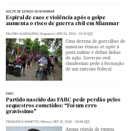
GOLPE DE ESTADO EN MYANMAR
Espiral de caos e violência após o golpe
aumenta o risco de guerra civil em Mianmar
PALOMA ALMOGUERA
|
Singapura
|
APR 01, 2021 - 14:33
EDT
Uma dezena de guerrilhas de
minorias étnicas se opõe à
junta militar e define linhas
de ação. Governo civil
clandestino pede a formação
de um exército federal
FARC
Partido nascido das FARC pede perdão pelos
sequestros cometidos: “Foi um erro
gravíssimo”
FRANCESCO MANETTO
|
México
|
SEP 15, 2020 - 08:58
EDT
Antiga cúpula da extinta