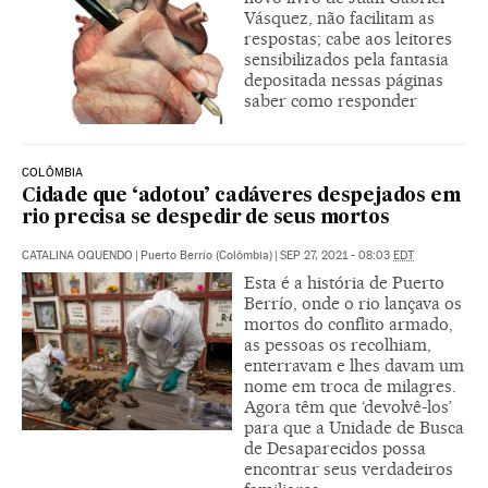
Vásquez, não facilitam as
respostas; cabe aos leitores
sensibilizados pela fantasia
depositada nessas páginas
saber como responder
COLÔMBIA
Cidade que ‘adotou’ cadáveres despejados em
rio precisa se despedir de seus mortos
CATALINA OQUENDO
|
Puerto Berrío (Colômbia)
|
SEP 27, 2021 - 08:03
EDT
Esta é a história de Puerto
Berrío, onde o rio lançava os
mortos do conflito armado,
as pessoas os recolhiam,
enterravam e lhes davam um
nome em troca de milagres.
Agora têm que ‘devolvê-los’
para que a Unidade de Busca
de Desaparecidos possa
encontrar seus verdadeiros