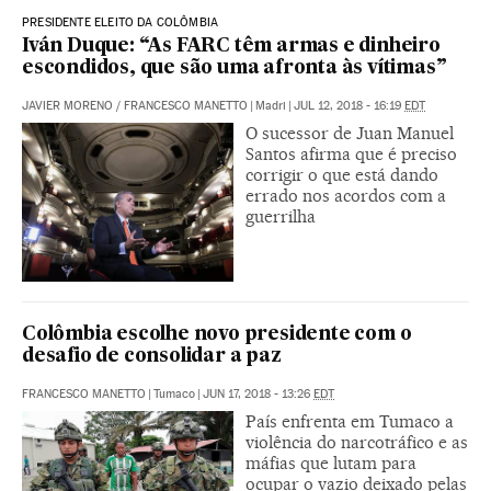
PRESIDENTE ELEITO DA COLÔMBIA
Iván Duque: “As FARC têm armas e dinheiro
escondidos, que são uma afronta às vítimas”
JAVIER MORENO
/
FRANCESCO MANETTO
|
Madri
|
JUL 12, 2018 - 16:19
EDT
O sucessor de Juan Manuel
Santos afirma que é preciso
corrigir o que está dando
errado nos acordos com a
guerrilha
Colômbia escolhe novo presidente com o
desafio de consolidar a paz
FRANCESCO MANETTO
|
Tumaco
|
JUN 17, 2018 - 13:26
EDT
País enfrenta em Tumaco a
violência do narcotráfico e as
máfias que lutam para
ocupar o vazio deixado pelas