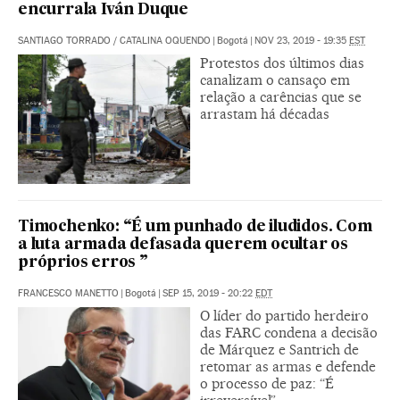
encurrala Iván Duque
SANTIAGO TORRADO
/
CATALINA OQUENDO
|
Bogotá
|
NOV 23, 2019 - 19:35
EST
Protestos dos últimos dias
canalizam o cansaço em
relação a carências que se
arrastam há décadas
Timochenko: “É um punhado de iludidos. Com
a luta armada defasada querem ocultar os
próprios erros ”
FRANCESCO MANETTO
|
Bogotá
|
SEP 15, 2019 - 20:22
EDT
O líder do partido herdeiro
das FARC condena a decisão
de Márquez e Santrich de
retomar as armas e defende
o processo de paz: “É