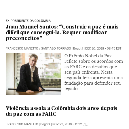
EX-PRESIDENTE DA COLÔMBIA
Juan Manuel Santos: “Construir a paz é mais
difícil que consegui-la. Requer modificar
preconceitos”
FRANCESCO MANETTO
/
SANTIAGO TORRADO
|
Bogotá
|
DEC 10, 2018 - 08:45
EST
O Prêmio Nobel da Paz
reflete sobre os acordos com
as FARC e os desafios que
seu país enfrenta. Nesta
segunda-feira apresenta uma
fundação para defender seu
legado
Violência assola a Colômbia dois anos depois
da paz com as FARC
FRANCESCO MANETTO
|
Bogotá
|
NOV 25, 2018 - 11:52
EST