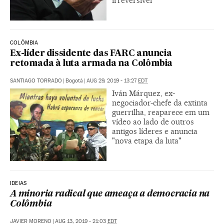
irreversível”
COLÔMBIA
Ex-líder dissidente das FARC anuncia
retomada à luta armada na Colômbia
SANTIAGO TORRADO
|
Bogotá
|
AUG 29, 2019 - 13:27
EDT
Iván Márquez, ex-
negociador-chefe da extinta
guerrilha, reaparece em um
vídeo ao lado de outros
antigos líderes e anuncia
"nova etapa da luta"
IDEIAS
A minoria radical que ameaça a democracia na
Colômbia
JAVIER MORENO
|
AUG 13, 2019 - 21:03
EDT