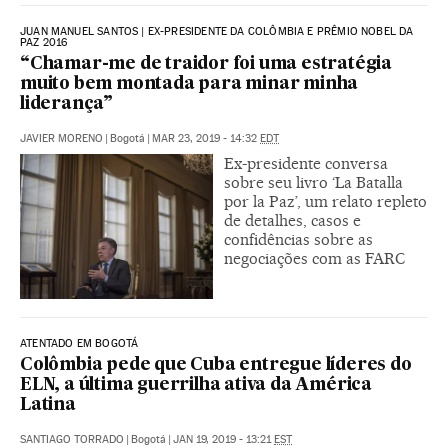
JUAN MANUEL SANTOS | EX-PRESIDENTE DA COLÔMBIA E PRÊMIO NOBEL DA
PAZ 2016
“Chamar-me de traidor foi uma estratégia
muito bem montada para minar minha
liderança”
JAVIER MORENO
|
Bogotá
|
MAR 23, 2019 - 14:32
EDT
Ex-presidente conversa
sobre seu livro ‘La Batalla
por la Paz’, um relato repleto
de detalhes, casos e
confidências sobre as
negociações com as FARC
ATENTADO EM BOGOTÁ
Colômbia pede que Cuba entregue líderes do
ELN, a última guerrilha ativa da América
Latina
SANTIAGO TORRADO
|
Bogotá
|
JAN 19, 2019 - 13:21
EST