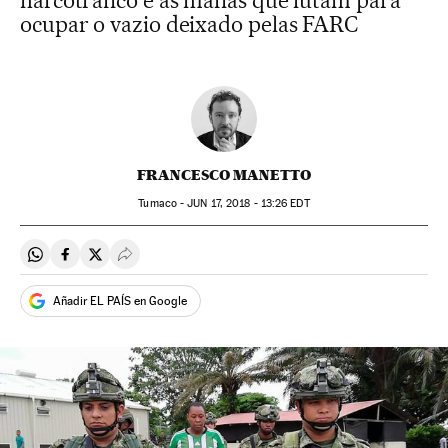
narcotráfico e as máfias que lutam para
ocupar o vazio deixado pelas FARC
FRANCESCO MANETTO
Tumaco -
JUN
17, 2018 - 13:26
EDT
Compartir en Whatsapp
Compartir en Facebook
Compartir en Twitter
Desplegar Redes Sociales
Añadir EL PAÍS en Google