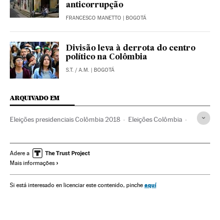
anticorrupção
FRANCESCO MANETTO
| BOGOTÁ
Divisão leva à derrota do centro
político na Colômbia
S.T.
/
A.M.
| BOGOTÁ
ARQUIVADO EM
Eleições presidenciais Colômbia 2018
Eleições Colômbia
Processo paz Colômbia
Frente Oliver Sinisterra
Disidentes FARC
Narcotráfico
Colômbia
Adere a
Mais informações
Conflicto Colombia
FARC
Dissidência
Gobierno Colombia
Processo paz
aquí
Si está interesado en licenciar este contenido, pinche
Eleições presidenciais
Conflitos políticos
Grupos terroristas
América do Sul
Guerrilhas