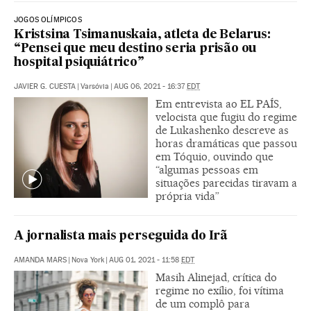
JOGOS OLÍMPICOS
Kristsina Tsimanuskaia, atleta de Belarus:
“Pensei que meu destino seria prisão ou
hospital psiquiátrico”
JAVIER G. CUESTA
|
Varsóvia
|
AUG 06, 2021 - 16:37
EDT
Em entrevista ao EL PAÍS,
velocista que fugiu do regime
de Lukashenko descreve as
horas dramáticas que passou
em Tóquio, ouvindo que
“algumas pessoas em
situações parecidas tiravam a
própria vida”
A jornalista mais perseguida do Irã
AMANDA MARS
|
Nova York
|
AUG 01, 2021 - 11:58
EDT
Masih Alinejad, crítica do
regime no exílio, foi vítima
de um complô para