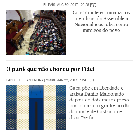
EL PAÍS
|
AUG 30, 2017 - 22:26
EDT
Constituinte criminaliza os
membros da Assembleia
Nacional e os julga como
“inimigos do povo”
O punk que não chorou por Fidel
PABLO DE LLANO NEIRA
|
Miami
|
JAN 22, 2017 - 11:41
EST
Cuba põe em liberdade o
artista Danilo Maldonado
depois de dois meses preso
por pintar um grafite no dia
da morte de Castro, que
dizia “Se foi”.