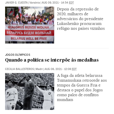
JAVIER G. CUESTA
|
Varsóvia
|
AUG 09, 2021 - 14:54
EDT
Depois da repressão de
2020, milhares de
adversários do presidente
Lukashenko procuraram
refúgio nos países vizinhos
JOGOS OLÍMPICOS
Quando a política se interpõe às medalhas
CECILIA BALLESTEROS
|
Madri
|
AUG 08, 2021 - 12:08
EDT
A fuga da atleta belarussa
Tsimanuskaia retrocede aos
tempos da Guerra Fria e
destaca o papel dos Jogos
como palco de conflitos
mundiais