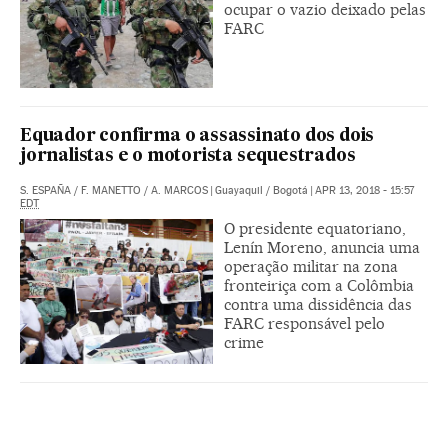
ocupar o vazio deixado pelas
FARC
Equador confirma o assassinato dos dois
jornalistas e o motorista sequestrados
S. ESPAÑA
/
F. MANETTO
/
A. MARCOS
|
Guayaquil / Bogotá
|
APR 13, 2018 - 15:57
EDT
O presidente equatoriano,
Lenín Moreno, anuncia uma
operação militar na zona
fronteiriça com a Colômbia
contra uma dissidência das
FARC responsável pelo
crime