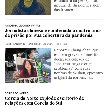
escalada: a da perseguição
impune de dissidentes além
das fronteiras
PANDEMIA DE CORONAVÍRUS
Jornalista chinesa é condenada a quatro anos
de prisão por sua cobertura da pandemia
JAIME SANTIRSO
|
Pequim
|
DEC 29, 2020 - 08:19
EST
Repórter Zhang Zhan, que
está em greve de fome, foi
declarada culpada de
“procurar briga e criar
problemas” com suas
notícias de Wuhan, epicentro
original do coronavírus
COREIA DO NORTE
Coreia do Norte explode escritório de
relações com Coreia do Sul