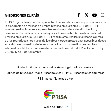
©
EDICIONES EL PAÍS
EL PAÍS BRASIL EN
EL PAÍS BRASI
EL PAÍS B
EL PA
EL PAÍS ejerce la oposición expresa frente al uso de sus obras y prestaciones en
la elaboración de revistas de prensa prevista en el artículo 32.1 del TRLPI;
también realiza la reserva expresa frente a la reproducción, distribución y
comunicación pública de sus trabajos y artículos sobre temas de actualidad
prevista en el artículo 33.1 del TRLPI; y, asimismo, realiza una reserva expresa
de las reproducciones y usos de las obras y otras prestaciones accesibles desde
este sitio web a medios de lectura mecánica u otros medios que resulten
adecuados a tal fin de conformidad con el artículo 67.3 del Real Decreto - ley
24/2021, de 2 de noviembre
Contacto
Venta de contenidos
Aviso legal
Política cookies
Política de privacidad
Mapa
Suscripciones EL PAÍS
Suscripciones empresas
RSS
Índice
Noticias de hoy
Webs de PRISA