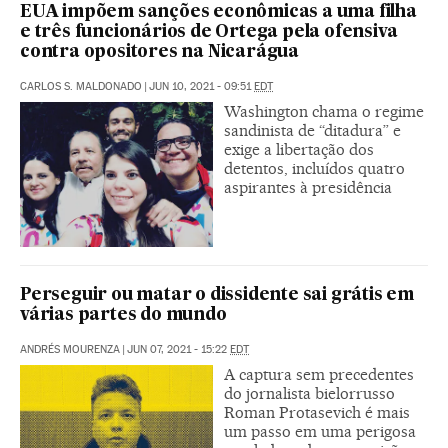
EUA impõem sanções econômicas a uma filha
e três funcionários de Ortega pela ofensiva
contra opositores na Nicarágua
CARLOS S. MALDONADO
|
JUN 10, 2021 - 09:51
EDT
Washington chama o regime
sandinista de “ditadura” e
exige a libertação dos
detentos, incluídos quatro
aspirantes à presidência
Perseguir ou matar o dissidente sai grátis em
várias partes do mundo
ANDRÉS MOURENZA
|
JUN 07, 2021 - 15:22
EDT
A captura sem precedentes
do jornalista bielorrusso
Roman Protasevich é mais
um passo em uma perigosa