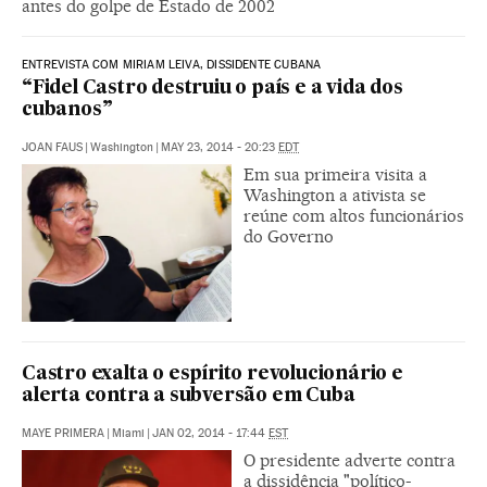
antes do golpe de Estado de 2002
ENTREVISTA COM MIRIAM LEIVA, DISSIDENTE CUBANA
“Fidel Castro destruiu o país e a vida dos
cubanos”
JOAN FAUS
|
Washington
|
MAY 23, 2014 - 20:23
EDT
Em sua primeira visita a
Washington a ativista se
reúne com altos funcionários
do Governo
Castro exalta o espírito revolucionário e
alerta contra a subversão em Cuba
MAYE PRIMERA
|
Miami
|
JAN 02, 2014 - 17:44
EST
O presidente adverte contra
a dissidência "político-