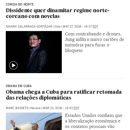
COREIA DO NORTE
Dissidente quer dinamitar regime norte-
coreano com novelas
NAIARA GALARRAGA GORTÁZAR
|
Oslo
|
MAY 27, 2016 - 14:37
EDT
Com contrabando e drones,
Jung infiltra micro cartões de
memória para furar o
bloqueio
OBAMA EM CUBA
Obama chega a Cuba para ratificar retomada
das relações diplomáticas
MARC BASSETS
|
Havana
|
MAR 21, 2016 - 13:43
EDT
Estados Unidos confiam que
a liberalização econômica e
os contatos pessoais vão