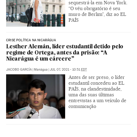
sequestrá-la em Nova York.
“O véu obrigatório é seu
muro de Berlim”, diz ao EL
PAÍS
CRISE POLÍTICA NA NICARÁGUA
Lesther Alemán, líder estudantil detido pelo
regime de Ortega, antes da prisão: “A
Nicarágua é um cárcere”
JACOBO GARCÍA
|
Manágua
|
JUL 07, 2021 - 10:51
EDT
Antes de ser preso, o líder
estudantil concedeu ao EL
PAÍS, na clandestinidade,
uma das suas últimas
entrevistas a um veículo de
comunicação