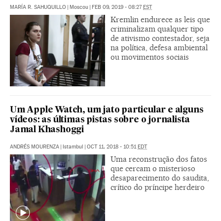
MARÍA R. SAHUQUILLO
|
Moscou
|
FEB 09, 2019 - 08:27
EST
Kremlin endurece as leis que
criminalizam qualquer tipo
de ativismo contestador, seja
na política, defesa ambiental
ou movimentos sociais
Um Apple Watch, um jato particular e alguns
vídeos: as últimas pistas sobre o jornalista
Jamal Khashoggi
ANDRÉS MOURENZA
|
Istambul
|
OCT 11, 2018 - 10:51
EDT
Uma reconstrução dos fatos
que cercam o misterioso
desaparecimento do saudita,
crítico do príncipe herdeiro