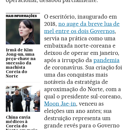
O escritório, inaugurado em
MAIS INFORMAÇÕES
2018,
no auge da breve lua de
mel entre os dois Governos
,
servia na prática como uma
embaixada norte-coreana e
Irmã de Kim
deixou de operar em janeiro,
Jong-un, uma
após a irrupção da
pandemia
peça-chave na
sucessão da
de coronavírus. Sua criação foi
machista
Coreia do
uma das conquistas mais
Norte
notáveis ​​da estratégia de
aproximação do Norte, com a
qual o presidente sul-coreano,
Moon Jae-in
, venceu as
eleições um ano antes; sua
destruição representa um
China envia
médicos à
grande revés para o Governo
Coreia do