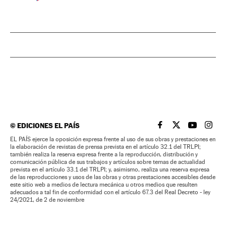
©
EDICIONES EL PAÍS
EL PAÍS BRASIL EN
EL PAÍS BRASI
EL PAÍS B
EL PA
EL PAÍS ejerce la oposición expresa frente al uso de sus obras y prestaciones en
la elaboración de revistas de prensa prevista en el artículo 32.1 del TRLPI;
también realiza la reserva expresa frente a la reproducción, distribución y
comunicación pública de sus trabajos y artículos sobre temas de actualidad
prevista en el artículo 33.1 del TRLPI; y, asimismo, realiza una reserva expresa
de las reproducciones y usos de las obras y otras prestaciones accesibles desde
este sitio web a medios de lectura mecánica u otros medios que resulten
adecuados a tal fin de conformidad con el artículo 67.3 del Real Decreto - ley
24/2021, de 2 de noviembre