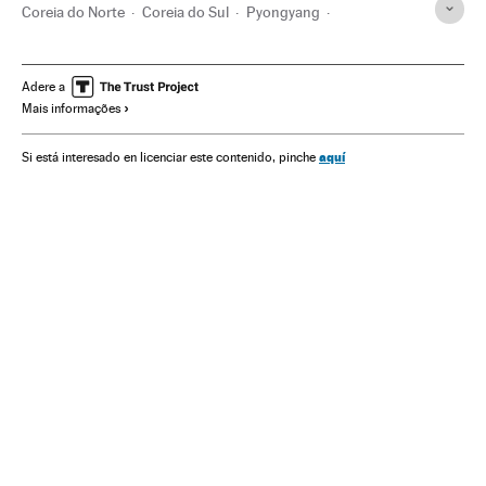
Coreia do Norte
Coreia do Sul
Pyongyang
Kim Jong-Un
Moon Jae-in
Relações internacionais
Relações exteriores
Fronteiras
Política
Kim Yo-jong
Adere a
Mais informações
Explosões
Dissidência
aquí
Si está interesado en licenciar este contenido, pinche