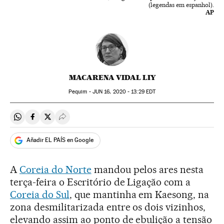
(legendas em espanhol).
AP
MACARENA VIDAL LIY
Pequim -
JUN
16, 2020 - 13:29
EDT
Compartir en Whatsapp
Compartir en Facebook
Compartir en Twitter
Desplegar Redes Sociales
Añadir EL PAÍS en Google
A
Coreia do Norte
mandou pelos ares nesta
terça-feira o Escritório de Ligação com a
Coreia do Sul
, que mantinha em Kaesong, na
zona desmilitarizada entre os dois vizinhos,
elevando assim ao ponto de ebulição a tensão