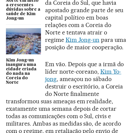
Norte em meio
da Coreia do Sul, que havia
a crescentes
apostado grande parte de seu
dúvidas sobre a
saúde de Kim
capital político em boas
Jong-un
relações com a Coreia do
Norte e tentava atrair o
regime
Kim Jong-un
para uma
posição de maior cooperação.
Kim Jong-un
Em vão. Depois que a irmã do
inaugura uma
cidade criada
líder norte-coreano,
Kim Yo-
do nada na
jong
, ameaçou no sábado
Coreia do
Norte
destruir o escritório, a Coreia
do Norte finalmente
transformou suas ameaças em realidade,
exatamente uma semana depois de cortar
todas as comunicações com o Sul, civis e
militares. Ambas as medidas são, de acordo
com o regime, em retaliação pelo envio de