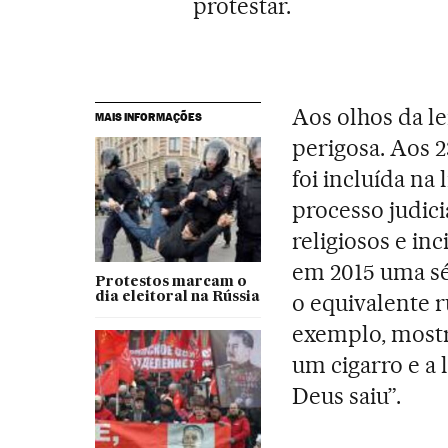
protestar.
Aos olhos da le
MAIS INFORMAÇÕES
perigosa. Aos 2
foi incluída na
processo judic
religiosos e inc
em 2015 uma sé
Protestos marcam o
o equivalente 
dia eleitoral na Rússia
exemplo, mostr
um cigarro e a 
Deus saiu”.