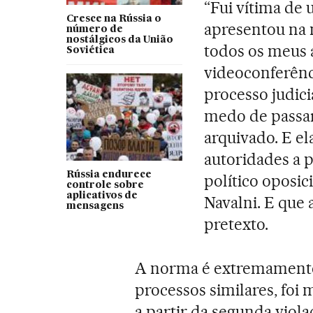
“Fui vítima de 
Cresce na Rússia o
apresentou na 
número de
nostálgicos da União
todos os meus a
Soviética
videoconferênc
processo judici
medo de passar 
arquivado. E el
autoridades a 
Rússia endurece
político oposic
controle sobre
aplicativos de
Navalni. E que 
mensagens
pretexto.
A norma é extremamente 
processos similares, foi 
a partir da segunda viola