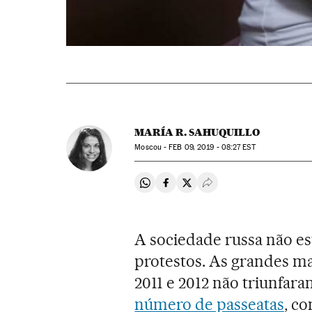
MARÍA R. SAHUQUILLO
Moscou -
FEB
09, 2019 - 08:27
EST
Compartir en Whatsapp
Compartir en Facebook
Compartir en Twitter
Desplegar Redes Soci
A sociedade russa não es
protestos. As grandes ma
2011 e 2012 não triunfar
número de passeatas
, co