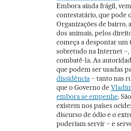
Embora ainda frágil, vem
contestatário, que pode ou
Organizações de bairro, 
dos animais, pelos direit
começa a despontar um tí
sobretudo na Internet –
combatê-la. As autoridad
que podem ser usadas p
dissidência
– tanto nas r
que o Governo de
Vladim
embora se empenhe
. Sã
existem nos países ocid
discurso de ódio e o ext
poderiam servir – e serv