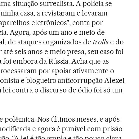
uma situação surrealista. A polícia se
minha casa, a revistaram e levaram
parelhos eletrônicos”, conta por
ia. Agora, após um ano e meio de
al, de ataques organizados de
trolls
e do
até seis anos e meio presa, seu caso foi
a foi embora da Rússia. Acha que as
processaram por apoiar ativamente o
ionista e blogueiro anticorrupção Alexei
a lei contra o discurso de ódio foi só um
polêmica. Nos últimos meses, e após
modificada e agora é punível com prisão
ção. “A lei é tão ampla e tão pouco clara