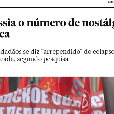
AMÉ
ssia o número de nostál
ica
idadãos se diz "arrependido" do colaps
cada, segundo pesquisa