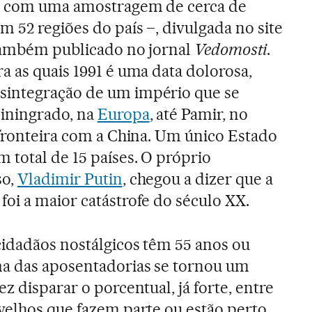
ta com uma amostragem de cerca de
m 52 regiões do país –, divulgada no site
 também publicado no jornal
Vedomosti
.
a as quais 1991 é uma data dolorosa,
integração de um império que se
liningrado, na
Europa
, até Pamir, no
 fronteira com a China. Um único Estado
 total de 15 países. O próprio
so,
Vladimir Putin
, chegou a dizer que a
oi a maior catástrofe do século XX.
cidadãos nostálgicos têm 55 anos ou
ma das aposentadorias se tornou um
ez disparar o porcentual, já forte, entre
velhos que fazem parte ou estão perto