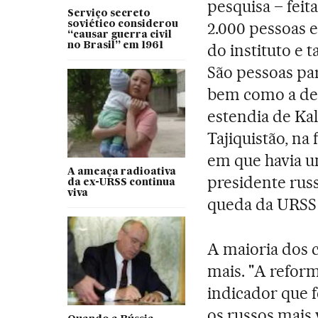
pesquisa – fei
Serviço secreto
2.000 pessoas e
soviético considerou
“causar guerra civil
no Brasil” em 1961
do instituto e
São pessoas par
bem como a des
estendia de Ka
Tajiquistão, na
em que havia um
A ameaça radioativa
presidente rus
da ex-URSS continua
viva
queda da URSS f
A maioria dos 
mais. "A refor
indicador que f
os russos mais 