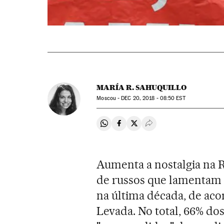
MARÍA R. SAHUQUILLO
Moscou -
DEC
20, 2018 - 08:50
EST
Compartir en Whatsapp
Compartir en Facebook
Compartir en Twitter
Desplegar Redes Soci
Aumenta a nostalgia na 
de russos que lamentam 
na última década, de ac
Levada. No total, 66% do