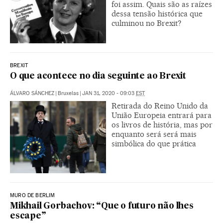
foi assim. Quais são as raízes
dessa tensão histórica que
culminou no Brexit?
BREXIT
O que acontece no dia seguinte ao Brexit
ÁLVARO SÁNCHEZ
|
Bruxelas
|
JAN 31, 2020 - 09:03
EST
Retirada do Reino Unido da
União Europeia entrará para
os livros de história, mas por
enquanto será será mais
simbólica do que prática
MURO DE BERLIM
Mikhail Gorbachov: “Que o futuro não lhes
escape”