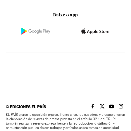
Baixe o app
©
EDICIONES EL PAÍS
EL PAÍS BRASIL EN
EL PAÍS BRASI
EL PAÍS B
EL PA
EL PAÍS ejerce la oposición expresa frente al uso de sus obras y prestaciones en
la elaboración de revistas de prensa prevista en el artículo 32.1 del TRLPI;
también realiza la reserva expresa frente a la reproducción, distribución y
comunicación pública de sus trabajos y artículos sobre temas de actualidad