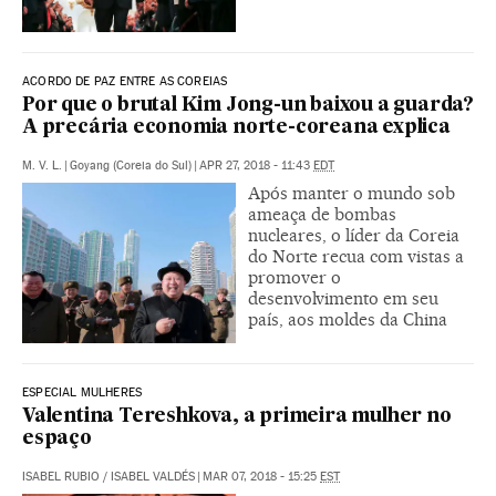
ACORDO DE PAZ ENTRE AS COREIAS
Por que o brutal Kim Jong-un baixou a guarda?
A precária economia norte-coreana explica
M. V. L.
|
Goyang (Coreia do Sul)
|
APR 27, 2018 - 11:43
EDT
Após manter o mundo sob
ameaça de bombas
nucleares, o líder da Coreia
do Norte recua com vistas a
promover o
desenvolvimento em seu
país, aos moldes da China
ESPECIAL MULHERES
Valentina Tereshkova, a primeira mulher no
espaço
ISABEL RUBIO
/
ISABEL VALDÉS
|
MAR 07, 2018 - 15:25
EST