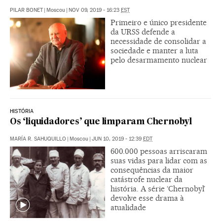
PILAR BONET
|
Moscou
|
NOV 09, 2019 - 16:23
EST
Primeiro e único presidente
da URSS defende a
necessidade de consolidar a
sociedade e manter a luta
pelo desarmamento nuclear
HISTÓRIA
Os ‘liquidadores’ que limparam Chernobyl
MARÍA R. SAHUQUILLO
|
Moscou
|
JUN 10, 2019 - 12:39
EDT
600.000 pessoas arriscaram
suas vidas para lidar com as
consequências da maior
catástrofe nuclear da
história. A série ‘Chernobyl’
devolve esse drama à
atualidade