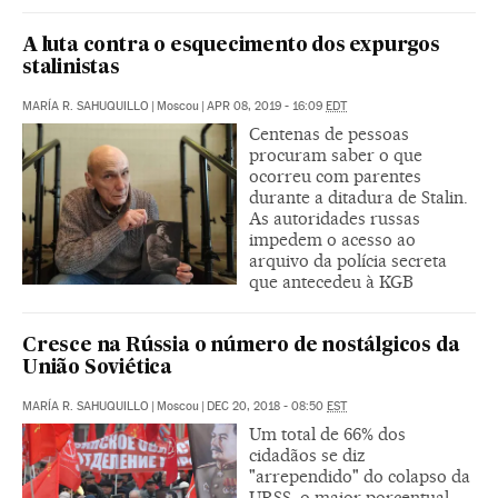
A luta contra o esquecimento dos expurgos
stalinistas
MARÍA R. SAHUQUILLO
|
Moscou
|
APR 08, 2019 - 16:09
EDT
Centenas de pessoas
procuram saber o que
ocorreu com parentes
durante a ditadura de Stalin.
As autoridades russas
impedem o acesso ao
arquivo da polícia secreta
que antecedeu à KGB
Cresce na Rússia o número de nostálgicos da
União Soviética
MARÍA R. SAHUQUILLO
|
Moscou
|
DEC 20, 2018 - 08:50
EST
Um total de 66% dos
cidadãos se diz
"arrependido" do colapso da
URSS, o maior porcentual