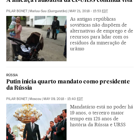
A ameaça radioativa da ex-URSS continua viva
PILAR BONET
|
Mailuu-Suu (Quirguistão)
|
MAY 21, 2018 - 15:53
EDT
As antigas repúblicas
soviéticas não dispõem de
alternativas de emprego e de
recursos para lidar com os
resíduos da mineração de
urânio
RÚSSIA
Putin inicia quarto mandato como presidente
da Rússia
PILAR BONET
|
Moscou
|
MAY 09, 2018 - 15:40
EDT
Mandatário está no poder há
19 anos, o terceiro maior
tempo em 125 anos de
história da Rússia e URSS