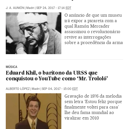
J. A. AUNIÓN
|
Madri
|
SEP 24, 2017 - 17:14
EDT
O anúncio de que um museu
irá expor a picareta com a
qual Ramón Mercader
assassinou o revolucionário
revive as interrogações
sobre a procedência da arma
MÚSICA
Eduard Khil, o barítono da URSS que
conquistou o YouTube como ‘Mr. Trololó’
ALBERTO LÓPEZ
|
Madri
|
SEP 04, 2017 - 15:00
EDT
Gravação de 1976 da melodia
sem letra ‘Estou feliz porque
finalmente voltei para casa’
lhe deu fama mundial ao
viralizar em 2010