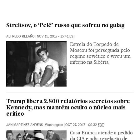
Streltsov, o ‘Pelé’ russo que sofreu no gulag
ALFREDO RELAÑO
|
NOV 15, 2017 - 15:41
EST
Estrela do Torpedo de
Moscou foi perseguida pelo
regime soviético e viveu um
inferno na Sibéria
Trump libera 2.800 relatórios secretos sobre
Kennedy, mas mantém oculto o núcleo mais
crítico
JAN MARTÍNEZ AHRENS
|
Washington
|
OCT 27, 2017 - 09:32
EDT
Casa Branca atende a pedido
da CIA e adia revelação de