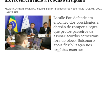
Mercosul em meio a rebelião uruguaia
FEDERICO RIVAS MOLINA
/
FELIPE BETIM
|
Buenos Aires / São Paulo
|
JUL 08, 2021
- 18:45
EDT
Lacalle Pou defende em
encontro dos presidentes a
decisão de romper a regra
que proíbe parceiros de
assinar acordos comerciais
fora do bloco. Bolsonaro
apoia flexibilização nos
negócios externos