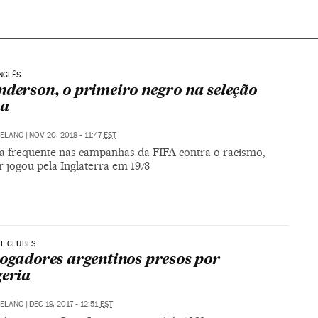
NGLÊS
nderson, o primeiro negro na seleção
sa
RELAÑO
|
NOV 20, 2018 - 11:47
EST
a frequente nas campanhas da FIFA contra o racismo,
 jogou pela Inglaterra em 1978
E CLUBES
jogadores argentinos presos por
geria
RELAÑO
|
DEC 19, 2017 - 12:51
EST