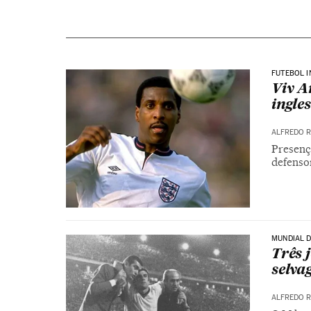
FUTEBOL I
Viv A
ingle
ALFREDO 
Presenç
defensor
MUNDIAL D
Três 
selva
ALFREDO 