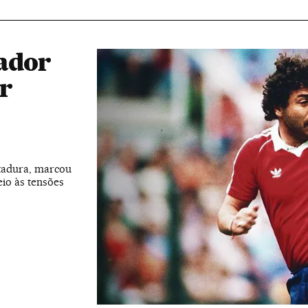
eador
r
itadura, marcou
io às tensões