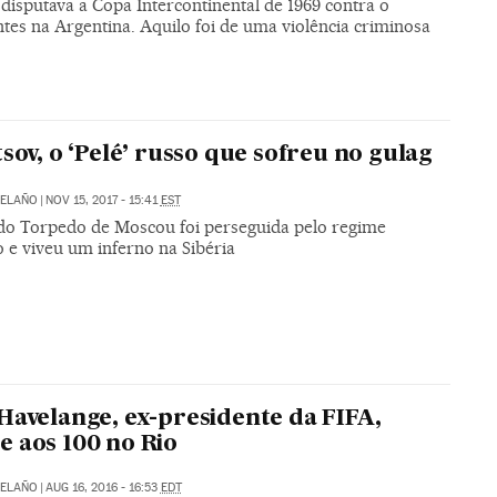
disputava a Copa Intercontinental de 1969 contra o
tes na Argentina. Aquilo foi de uma violência criminosa
tsov, o ‘Pelé’ russo que sofreu no gulag
RELAÑO
|
NOV 15, 2017 - 15:41
EST
 do Torpedo de Moscou foi perseguida pelo regime
o e viveu um inferno na Sibéria
Havelange, ex-presidente da FIFA,
 aos 100 no Rio
RELAÑO
|
AUG 16, 2016 - 16:53
EDT