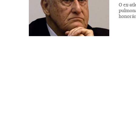
O ex-at
pulmona
honorár