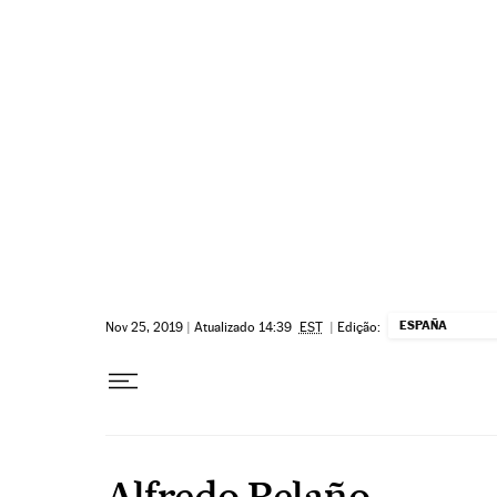
Pular para o conteúdo
ESPAÑA
Nov 25, 2019
|
Atualizado 14:39
EST
|
Edição:
Alfredo Relaño