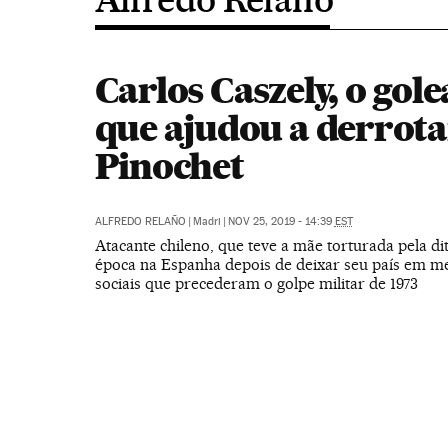
Carlos Caszely, o gol
que ajudou a derrota
Pinochet
ALFREDO RELAÑO
|
Madri
|
NOV 25, 2019 - 14:39
EST
Atacante chileno, que teve a mãe torturada pela d
época na Espanha depois de deixar seu país em me
sociais que precederam o golpe militar de 1973