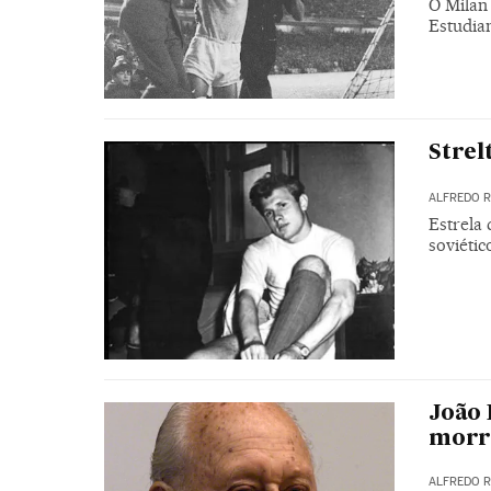
O Milan 
Estudian
Strel
ALFREDO 
Estrela
soviétic
João 
morre
ALFREDO 