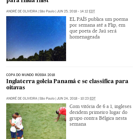
para Hilda Hilst
ANDRÉ DE OLIVEIRA
|
São Paulo
|
JUN 25, 2018 - 14:12
EDT
EL PAÍS publica um poema
por semana até a Flip, em
que poeta de Jaú será
homenageada
COPA DO MUNDO RÚSSIA 2018
Inglaterra goleia Panamá e se classifica para
oitavas
ANDRÉ DE OLIVEIRA
|
São Paulo
|
JUN 24, 2018 - 10:23
EDT
Com vitória de 6 a 1, ingleses
decidem primeiro lugar do
grupo contra Bélgica nesta
semana