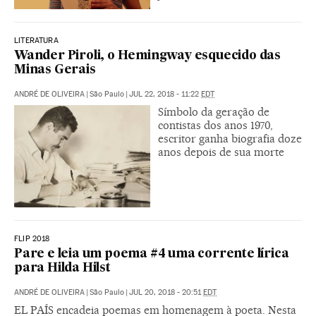
LITERATURA
Wander Piroli, o Hemingway esquecido das
Minas Gerais
ANDRÉ DE OLIVEIRA
|
São Paulo
|
JUL 22, 2018 - 11:22
EDT
Símbolo da geração de
contistas dos anos 1970,
escritor ganha biografia doze
anos depois de sua morte
FLIP 2018
Pare e leia um poema #4 uma corrente lírica
para Hilda Hilst
ANDRÉ DE OLIVEIRA
|
São Paulo
|
JUL 20, 2018 - 20:51
EDT
EL PAÍS encadeia poemas em homenagem à poeta. Nesta