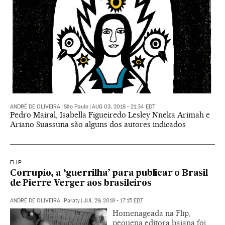
ANDRÉ DE OLIVEIRA
|
São Paulo
|
AUG 03, 2018 - 21:34
EDT
Pedro Mairal, Isabella Figueiredo Lesley Nneka Arimah e
Ariano Suassuna são alguns dos autores indicados
FLIP
Corrupio, a ‘guerrilha’ para publicar o Brasil
de Pierre Verger aos brasileiros
ANDRÉ DE OLIVEIRA
|
Paraty
|
JUL 29, 2018 - 17:15
EDT
Homenageada na Flip,
pequena editora baiana foi