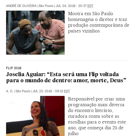
ANDRÉ DE OLIVEIRA
|
São Paulo
|
JUL 24, 2018 - 20:37
EDT
Mostra em São Paulo
homenageia o diretor e traz
produção contemporânea de
países vizinhos
FLIP 2018
Joselia Aguiar: “Esta será uma Flip voltada
para o mundo de dentro: amor, morte, Deus”
A. O.
|
São Paulo
|
JUL 23, 2018 - 09:13
EDT
Responsável por criar uma
programação mais diversa
do encontro literário,
curadora conta sobre as
escolhas para o evento este
ano, que começa dia 25 de
julho