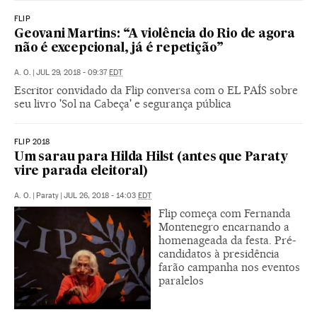
FLIP
Geovani Martins: “A violência do Rio de agora
não é excepcional, já é repetição”
A. O.
|
JUL 29, 2018 - 09:37
EDT
Escritor convidado da Flip conversa com o EL PAÍS sobre
seu livro 'Sol na Cabeça' e segurança pública
FLIP 2018
Um sarau para Hilda Hilst (antes que Paraty
vire parada eleitoral)
A. O.
|
Paraty
|
JUL 26, 2018 - 14:03
EDT
Flip começa com Fernanda
Montenegro encarnando a
homenageada da festa. Pré-
candidatos à presidência
farão campanha nos eventos
paralelos