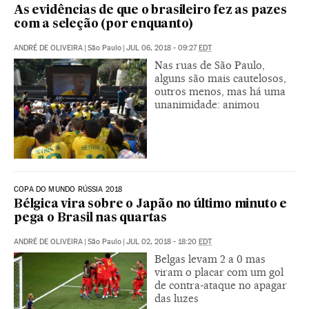
As evidências de que o brasileiro fez as pazes
com a seleção (por enquanto)
ANDRÉ DE OLIVEIRA
|
São Paulo
|
JUL 06, 2018 - 09:27
EDT
Nas ruas de São Paulo,
alguns são mais cautelosos,
outros menos, mas há uma
unanimidade: animou
COPA DO MUNDO RÚSSIA 2018
Bélgica vira sobre o Japão no último minuto e
pega o Brasil nas quartas
ANDRÉ DE OLIVEIRA
|
São Paulo
|
JUL 02, 2018 - 18:20
EDT
Belgas levam 2 a 0 mas
viram o placar com um gol
de contra-ataque no apagar
das luzes