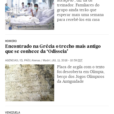
abraçá-lo”, diz tia de
treinador. Familiares do
grupo ainda terão que
esperar mais uma semana
para recebê-los em casa
HOMERO
Encontrado na Grécia o trecho mais antigo
que se conhece da ‘Odisseia’
AGENCIAS
/
EL PAÍS
|
Atenas / Madri
|
JUL 11, 2018 - 10:59
EDT
Placa de argila com o texto
foi descoberta em Olímpia,
berço dos Jogos Olímpicos
da Antiguidade
VENEZUELA