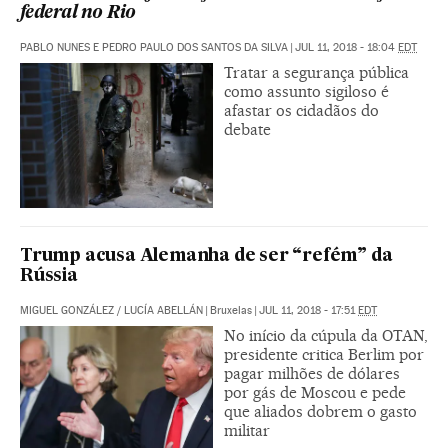
federal no Rio
PABLO NUNES E PEDRO PAULO DOS SANTOS DA SILVA
|
JUL 11, 2018 - 18:04
EDT
Tratar a segurança pública
como assunto sigiloso é
afastar os cidadãos do
debate
Trump acusa Alemanha de ser “refém” da
Rússia
MIGUEL GONZÁLEZ
/
LUCÍA ABELLÁN
|
Bruxelas
|
JUL 11, 2018 - 17:51
EDT
No início da cúpula da OTAN,
presidente critica Berlim por
pagar milhões de dólares
por gás de Moscou e pede
que aliados dobrem o gasto
militar