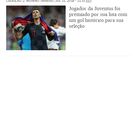
LADISLAO J. MOÑINO
|
Moscou
|
JUL 11, 2018 - 21:31
EDT
Jogador da Juventus foi
premiado por sua luta com
um gol histórico para sua
seleção