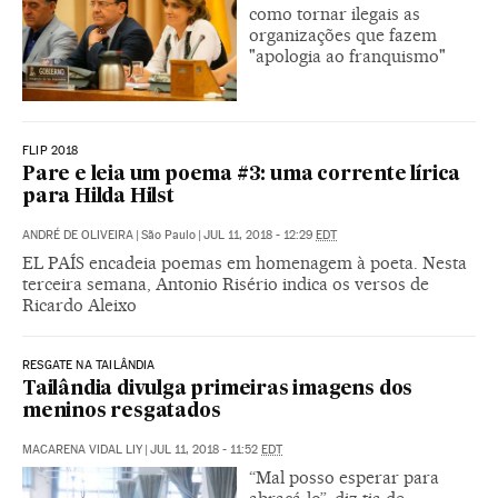
como tornar ilegais as
organizações que fazem
"apologia ao franquismo"
FLIP 2018
Pare e leia um poema #3: uma corrente lírica
para Hilda Hilst
ANDRÉ DE OLIVEIRA
|
São Paulo
|
JUL 11, 2018 - 12:29
EDT
EL PAÍS encadeia poemas em homenagem à poeta. Nesta
terceira semana, Antonio Risério indica os versos de
Ricardo Aleixo
RESGATE NA TAILÂNDIA
Tailândia divulga primeiras imagens dos
meninos resgatados
MACARENA VIDAL LIY
|
JUL 11, 2018 - 11:52
EDT
“Mal posso esperar para