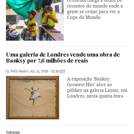
O futebol chega a todos os
recantos do mundo onde a
gente se reúne para ver a
Copa do Mundo
Uma galeria de Londres vende uma obra de
Banksy por 7,6 milhões de reais
EL PAÍS
|
Madri
|
JUL 11, 2018 - 15:18
EDT
A exposição 'Banksy,
Greatest Hits' abre ao
público na galeria Lazinc, em
Londres, nesta quinta-feira
TURQUIA