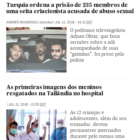
Turquia ordena a prisão de 235 membros de
uma seita criacionista acusada de abuso sexual
ANDRÉS MOURENZA
|
Istambul
|
JUL 11, 2018 - 14:11
EDT
O polêmico televangelista
Adnan Oktar, que fazia
sermões sobre o islã
acompanhado de suas
"gatinhas", foi preso pela
polícia
As primeiras imagens dos meninos
resgatados na Tailândia no hospital
|
JUL 11, 2018 - 13:55
EDT
As 12 crianças e
adolescentes, além do seu
treinador, devem
permanecer internados
durante pelo menos uma