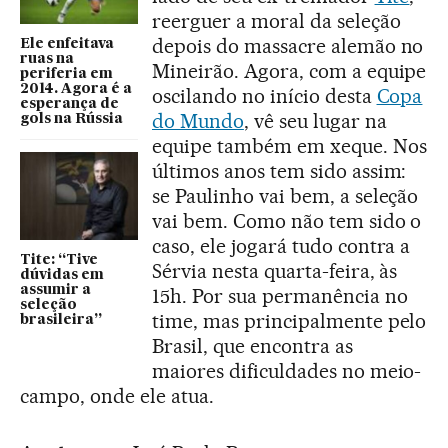
reerguer a moral da seleção
depois do massacre alemão no
Ele enfeitava
ruas na
Mineirão. Agora, com a equipe
periferia em
2014. Agora é a
oscilando no início desta
Copa
esperança de
do Mundo
, vê seu lugar na
gols na Rússia
equipe também em xeque. Nos
últimos anos tem sido assim:
se Paulinho vai bem, a seleção
vai bem. Como não tem sido o
caso, ele jogará tudo contra a
Tite: “Tive
Sérvia nesta quarta-feira, às
dúvidas em
assumir a
15h. Por sua permanência no
seleção
time, mas principalmente pelo
brasileira”
Brasil, que encontra as
maiores dificuldades no meio-
campo, onde ele atua.