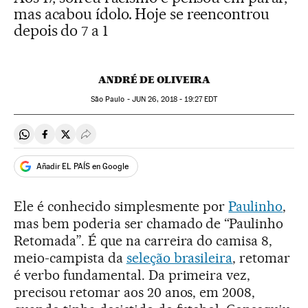
mas acabou ídolo. Hoje se reencontrou
depois do 7 a 1
ANDRÉ DE OLIVEIRA
São Paulo -
JUN
26, 2018 - 19:27
EDT
Compartir en Whatsapp
Compartir en Facebook
Compartir en Twitter
Desplegar Redes Sociales
Añadir EL PAÍS en Google
Ele é conhecido simplesmente por
Paulinho
,
mas bem poderia ser chamado de “Paulinho
Retomada”. É que na carreira do camisa 8,
meio-campista da
seleção brasileira
, retomar
é verbo fundamental. Da primeira vez,
precisou retomar aos 20 anos, em 2008,