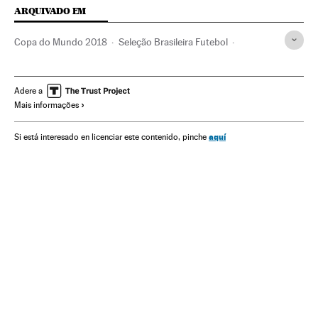
ARQUIVADO EM
Copa do Mundo 2018
Seleção Brasileira Futebol
Adenor Bacchi 'Tite'
Paulinho
Luis Felipe Scolari
Seleção Brasileira
Copa do Mundo Futebol
Adere a
Mais informações
Seleções esportivas
FC Barcelona
Copa do mundo
Brasil
Campeonato mundial
Futebol
Rússia
aquí
Si está interesado en licenciar este contenido, pinche
Times esportes
América do Sul
América Latina
Competições
Europa Leste
América
Esportes
Europa