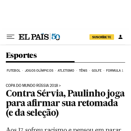
Pular para o conteúdo
SUSCRÍBETE
Esportes
FUTEBOL
JOGOS OLÍMPICOS
ATLETISMO
TÊNIS
GOLFE
FORMULA 1
COPA DO MUNDO RÚSSIA 2018
Contra Sérvia, Paulinho joga
para afirmar sua retomada
(e da seleção)
Aos 17, sofreu racismo e pensou em parar,