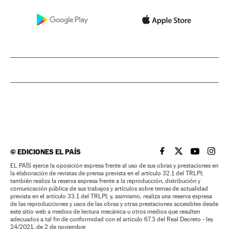
©
EDICIONES EL PAÍS
EL PAÍS BRASIL EN
EL PAÍS BRASI
EL PAÍS B
EL PA
EL PAÍS ejerce la oposición expresa frente al uso de sus obras y prestaciones en
la elaboración de revistas de prensa prevista en el artículo 32.1 del TRLPI;
también realiza la reserva expresa frente a la reproducción, distribución y
comunicación pública de sus trabajos y artículos sobre temas de actualidad
prevista en el artículo 33.1 del TRLPI; y, asimismo, realiza una reserva expresa
de las reproducciones y usos de las obras y otras prestaciones accesibles desde
este sitio web a medios de lectura mecánica u otros medios que resulten
adecuados a tal fin de conformidad con el artículo 67.3 del Real Decreto - ley
24/2021, de 2 de noviembre