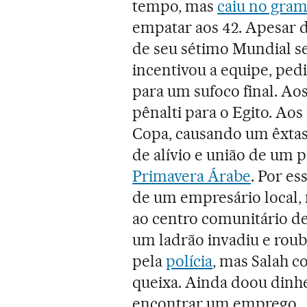
tempo, mas
caiu no gra
empatar aos 42. Apesar da
de seu sétimo Mundial se
incentivou a equipe, pedi
para um sufoco final. A
pênalti para o Egito. Aos
Copa, causando um êxta
de alívio e união de um 
Primavera Árabe
. Por e
de um empresário local, 
ao centro comunitário de 
um ladrão invadiu e roubo
pela
polícia
, mas Salah c
queixa. Ainda doou dinhe
encontrar um emprego.