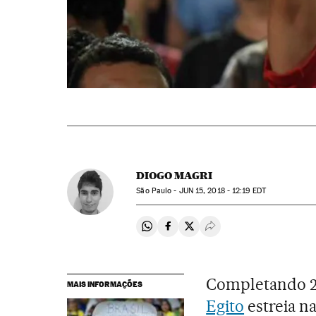
DIOGO MAGRI
São Paulo -
JUN
15, 2018 - 12:19
EDT
Compartir en Whatsapp
Compartir en Facebook
Compartir en Twitter
Desplegar Redes Soci
Completando 26
MAIS INFORMAÇÕES
Egito
estreia n