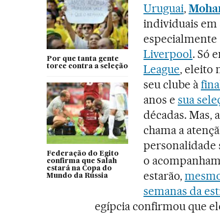
Uruguai
,
Moha
individuais em 
especialmente
Liverpool
. Só 
Por que tanta gente
League
, eleit
torce contra a seleção
seu clube à
fin
anos e
sua sele
décadas. Mas, 
chama a atenção
personalidade s
Federação do Egito
o acompanham d
confirma que Salah
estará na Copa do
estarão,
mesmo 
Mundo da Rússia
semanas da est
egípcia confirmou que ele