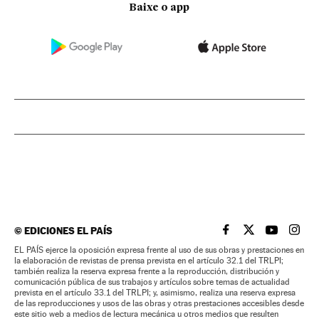
Baixe o app
©
EDICIONES EL PAÍS
EL PAÍS BRASIL EN
EL PAÍS BRASI
EL PAÍS B
EL PA
EL PAÍS ejerce la oposición expresa frente al uso de sus obras y prestaciones en
la elaboración de revistas de prensa prevista en el artículo 32.1 del TRLPI;
también realiza la reserva expresa frente a la reproducción, distribución y
comunicación pública de sus trabajos y artículos sobre temas de actualidad
prevista en el artículo 33.1 del TRLPI; y, asimismo, realiza una reserva expresa
de las reproducciones y usos de las obras y otras prestaciones accesibles desde
este sitio web a medios de lectura mecánica u otros medios que resulten