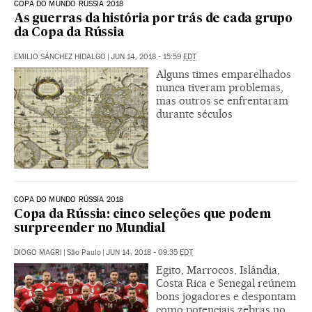
COPA DO MUNDO RÚSSIA 2018
As guerras da história por trás de cada grupo
da Copa da Rússia
EMILIO SÁNCHEZ HIDALGO
|
JUN 14, 2018 - 15:59
EDT
Alguns times emparelhados
nunca tiveram problemas,
mas outros se enfrentaram
durante séculos
COPA DO MUNDO RÚSSIA 2018
Copa da Rússia: cinco seleções que podem
surpreender no Mundial
DIOGO MAGRI
|
São Paulo
|
JUN 14, 2018 - 09:35
EDT
Egito, Marrocos, Islândia,
Costa Rica e Senegal reúnem
bons jogadores e despontam
como potenciais zebras no