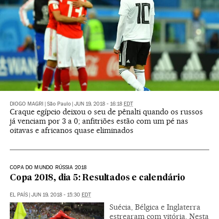
DIOGO MAGRI
|
São Paulo
|
JUN 19, 2018 - 16:18
EDT
Craque egípcio deixou o seu de pênalti quando os russos
já venciam por 3 a 0; anfitriões estão com um pé nas
oitavas e africanos quase eliminados
COPA DO MUNDO RÚSSIA 2018
Copa 2018, dia 5: Resultados e calendário
EL PAÍS
|
JUN 19, 2018 - 15:30
EDT
Suécia, Bélgica e Inglaterra
estrearam com vitória. Nesta