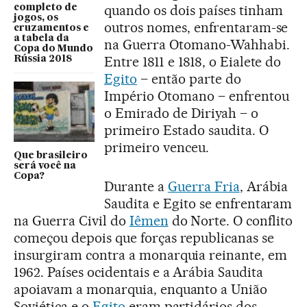
quando os dois países tinham
completo de
jogos, os
outros nomes, enfrentaram-se
cruzamentos e
a tabela da
na Guerra Otomano-Wahhabi.
Copa do Mundo
Entre 1811 e 1818, o Eialete do
Rússia 2018
Egito
– então parte do
Império Otomano – enfrentou
o Emirado de Diriyah – o
primeiro Estado saudita. O
primeiro venceu.
Que brasileiro
será você na
Copa?
Durante a
Guerra Fria
, Arábia
Saudita e Egito se enfrentaram
na Guerra Civil do
Iêmen
do Norte. O conflito
começou depois que forças republicanas se
insurgiram contra a monarquia reinante, em
1962. Países ocidentais e a Arábia Saudita
apoiavam a monarquia, enquanto a União
Soviética e o
Egito
eram partidários dos