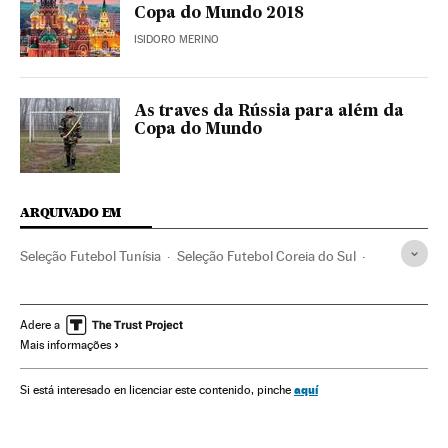
Copa do Mundo 2018
ISIDORO MERINO
As traves da Rússia para além da
Copa do Mundo
ARQUIVADO EM
Seleção Futebol Tunísia
Seleção Futebol Coreia do Sul
Seleção Futebol Sérvia
Copa do Mundo 2018
Seleção Futebol Suécia
Seleção Futebol Inglaterra
Adere a
Mais informações
Seleção Futebol Dinamarca
Seleção Futebol Irã
Seleção Futebol Japão
Seleção Futebol Rússia
aquí
Si está interesado en licenciar este contenido, pinche
Seleção Futebol Egito
Seleção Futebol França