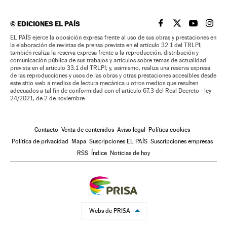
©
EDICIONES EL PAÍS
EL PAÍS BRASIL EN
EL PAÍS BRASI
EL PAÍS B
EL PA
EL PAÍS ejerce la oposición expresa frente al uso de sus obras y prestaciones en
la elaboración de revistas de prensa prevista en el artículo 32.1 del TRLPI;
también realiza la reserva expresa frente a la reproducción, distribución y
comunicación pública de sus trabajos y artículos sobre temas de actualidad
prevista en el artículo 33.1 del TRLPI; y, asimismo, realiza una reserva expresa
de las reproducciones y usos de las obras y otras prestaciones accesibles desde
este sitio web a medios de lectura mecánica u otros medios que resulten
adecuados a tal fin de conformidad con el artículo 67.3 del Real Decreto - ley
24/2021, de 2 de noviembre
Contacto
Venta de contenidos
Aviso legal
Política cookies
Política de privacidad
Mapa
Suscripciones EL PAÍS
Suscripciones empresas
RSS
Índice
Noticias de hoy
Webs de PRISA