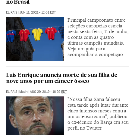
no Brasil
EL PAÍS
|
JUN 11, 2021 - 12:01
EDT
Principal campeonato entre
seleções europeias estreia
nesta sexta-feira, 11 de junho,
e conta com as quatro
últimas campeãs mundiais.
Veja um guia para
acompanhar a competição
Luis Enrique anuncia morte de sua filha de
nove anos por um câncer ósseo
EL PAÍS
|
Madri
|
AUG 29, 2019 - 16:59
EDT
"Nossa filha Xana faleceu
esta tarde após lutar durante
cinco intensos meses contra
um osteosarcoma", publicou
o ex-técnico do Barça em seu
perfil no Twitter