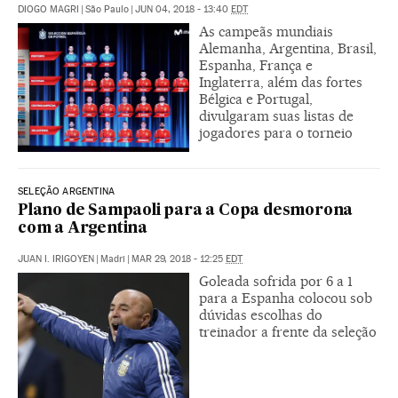
DIOGO MAGRI
|
São Paulo
|
JUN 04, 2018 - 13:40
EDT
As campeãs mundiais
Alemanha, Argentina, Brasil,
Espanha, França e
Inglaterra, além das fortes
Bélgica e Portugal,
divulgaram suas listas de
jogadores para o torneio
SELEÇÃO ARGENTINA
Plano de Sampaoli para a Copa desmorona
com a Argentina
JUAN I. IRIGOYEN
|
Madri
|
MAR 29, 2018 - 12:25
EDT
Goleada sofrida por 6 a 1
para a Espanha colocou sob
dúvidas escolhas do
treinador a frente da seleção