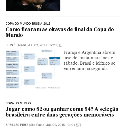
COPA DO MUNDO RÚSSIA 2018
Como ficaram as oitavas de final da Copa do
Mundo
EL PAÍS
|
Madri
|
JUL 03, 2018 - 17:20
EDT
França e Argentina abrem
fase de 'mata-mata' neste
sábado. Brasil e México se
enfrentam na segunda
COPA DO MUNDO
Jogar como 82 ou ganhar como 94? A seleção
brasileira entre duas gerações memoráveis
BREILLER PIRES
|
São Paulo
|
JUL 02, 2018 - 21:01
EDT