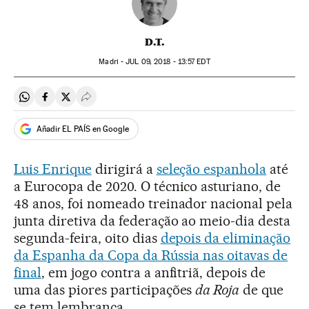
D.T.
Madri -
JUL
09, 2018 - 13:57
EDT
Compartir en Whatsapp
Compartir en Facebook
Compartir en Twitter
Desplegar Redes Sociales
Añadir EL PAÍS en Google
Luis Enrique
dirigirá a
seleção espanhola
até
a Eurocopa de 2020. O técnico asturiano, de
48 anos, foi nomeado treinador nacional pela
junta diretiva da federação ao meio-dia desta
segunda-feira, oito dias
depois da eliminação
da Espanha da Copa da Rússia nas oitavas de
final
, em jogo contra a anfitriã, depois de
uma das piores participações
da Roja
de que
se tem lembrança.