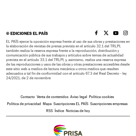
©
EDICIONES EL PAÍS
EL PAÍS BRASIL EN
EL PAÍS BRASI
EL PAÍS B
EL PA
EL PAÍS ejerce la oposición expresa frente al uso de sus obras y prestaciones en
la elaboración de revistas de prensa prevista en el artículo 32.1 del TRLPI;
también realiza la reserva expresa frente a la reproducción, distribución y
comunicación pública de sus trabajos y artículos sobre temas de actualidad
prevista en el artículo 33.1 del TRLPI; y, asimismo, realiza una reserva expresa
de las reproducciones y usos de las obras y otras prestaciones accesibles desde
este sitio web a medios de lectura mecánica u otros medios que resulten
adecuados a tal fin de conformidad con el artículo 67.3 del Real Decreto - ley
24/2021, de 2 de noviembre
Contacto
Venta de contenidos
Aviso legal
Política cookies
Política de privacidad
Mapa
Suscripciones EL PAÍS
Suscripciones empresas
RSS
Índice
Noticias de hoy