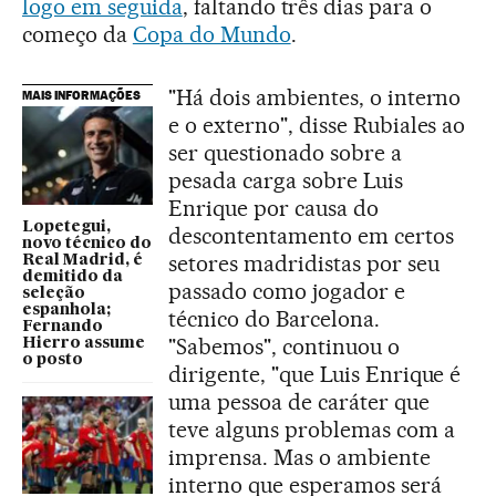
logo em seguida
, faltando três dias para o
começo da
Copa do Mundo
.
"Há dois ambientes, o interno
MAIS INFORMAÇÕES
e o externo", disse Rubiales ao
ser questionado sobre a
pesada carga sobre Luis
Enrique por causa do
Lopetegui,
descontentamento em certos
novo técnico do
setores madridistas por seu
Real Madrid, é
demitido da
passado como jogador e
seleção
espanhola;
técnico do Barcelona.
Fernando
"Sabemos", continuou o
Hierro assume
o posto
dirigente, "que Luis Enrique é
uma pessoa de caráter que
teve alguns problemas com a
imprensa. Mas o ambiente
interno que esperamos será