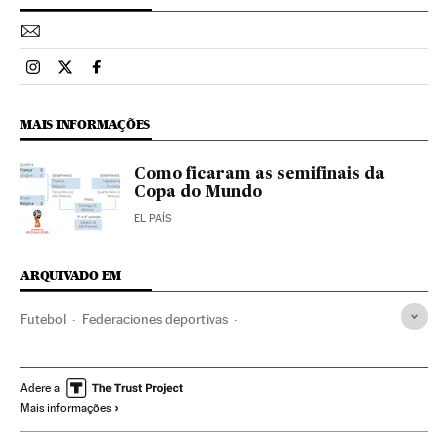
Esportes El País Brasil en Instagram
Esportes El País Brasil en Twitter
Esportes El País Brasil en Facebook
MAIS INFORMAÇÕES
Como ficaram as semifinais da
Copa do Mundo
EL PAÍS
ARQUIVADO EM
Futebol
Federaciones deportivas
Seleção Futebol Espanha
Luis Enrique
Copa do Mundo 2018
RFEF
Seleção Espanhola
Adere a
Mais informações
Seleções esportivas
Copa do Mundo Futebol