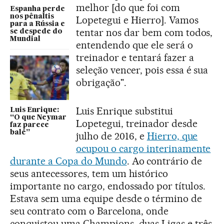
melhor [do que foi com
Espanha perde
nos pênaltis
Lopetegui e Hierro]. Vamos
para a Rússia e
tentar nos dar bem com todos,
se despede do
Mundial
entendendo que ele será o
treinador e tentará fazer a
seleção vencer, pois essa é sua
obrigação".
Luis Enrique substitui
Luis Enrique:
“O que Neymar
Lopetegui, treinador desde
faz parece
balé”
julho de 2016, e
Hierro, que
ocupou o cargo interinamente
durante a Copa do Mundo
. Ao contrário de
seus antecessores, tem um histórico
importante no cargo, endossado por títulos.
Estava sem uma equipe desde o término de
seu contrato com o Barcelona, onde
conquistou uma Champions, duas Ligas e três