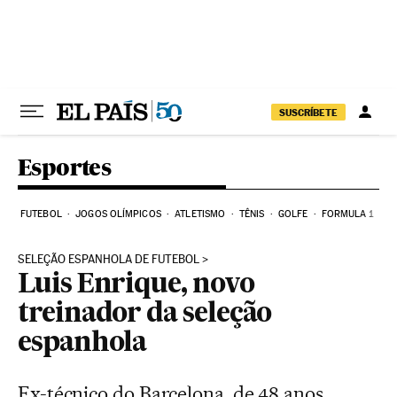
Pular para o conteúdo
SUSCRÍBETE
Esportes
FUTEBOL
JOGOS OLÍMPICOS
ATLETISMO
TÊNIS
GOLFE
FORMULA 1
SELEÇÃO ESPANHOLA DE FUTEBOL
Luis Enrique, novo
treinador da seleção
espanhola
Ex-técnico do Barcelona, de 48 anos,