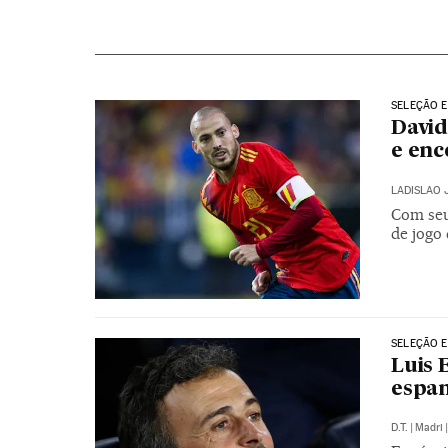
SELEÇÃO 
David
e enc
LADISLAO 
Com seu 
de jogo
SELEÇÃO 
Luis 
espa
D.T.
|
Madri
|