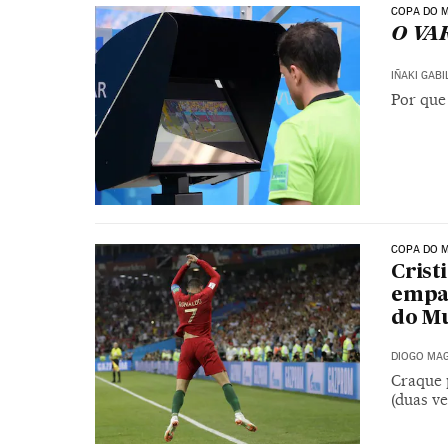
COPA DO M
O VAR
IÑAKI GAB
Por que 
COPA DO M
Crist
empat
do M
DIOGO MAG
Craque 
(duas v