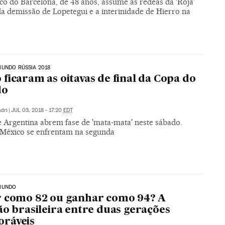
co do Barcelona, de 48 anos, assume as rédeas da ‘Roja’
da demissão de Lopetegui e a interinidade de Hierro na
UNDO RÚSSIA 2018
ficaram as oitavas de final da Copa do
do
dri
|
JUL 03, 2018 - 17:20
EDT
e Argentina abrem fase de 'mata-mata' neste sábado.
e México se enfrentam na segunda
MUNDO
 como 82 ou ganhar como 94? A
ão brasileira entre duas gerações
ráveis