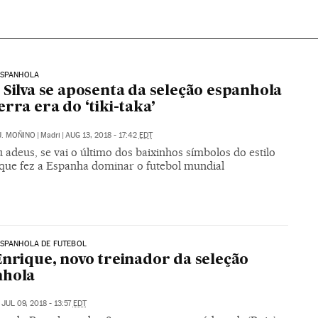
ESPANHOLA
 Silva se aposenta da seleção espanhola
erra era do ‘tiki-taka’
J. MOÑINO
|
Madri
|
AUG 13, 2018 - 17:42
EDT
adeus, se vai o último dos baixinhos símbolos do estilo
 que fez a Espanha dominar o futebol mundial
ESPANHOLA DE FUTEBOL
Enrique, novo treinador da seleção
nhola
JUL 09, 2018 - 13:57
EDT