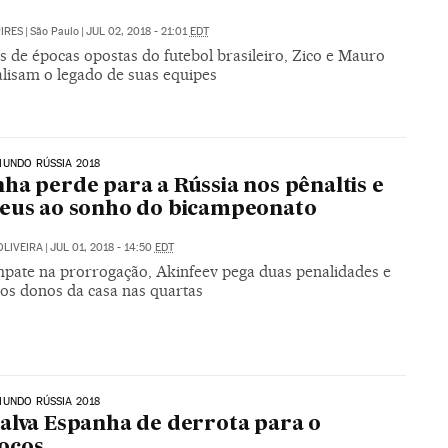
PIRES
|
São Paulo
|
JUL 02, 2018 - 21:01
EDT
s de épocas opostas do futebol brasileiro, Zico e Mauro
alisam o legado de suas equipes
UNDO RÚSSIA 2018
ha perde para a Rússia nos pênaltis e
eus ao sonho do bicampeonato
OLIVEIRA
|
JUL 01, 2018 - 14:50
EDT
pate na prorrogação, Akinfeev pega duas penalidades e
 os donos da casa nas quartas
UNDO RÚSSIA 2018
alva Espanha de derrota para o
ocos