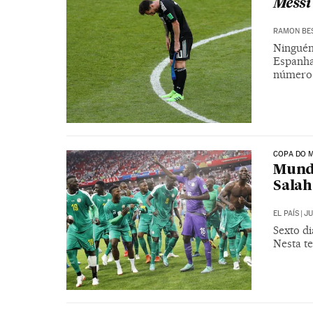
Messi
RAMON BE
Ninguém
Espanha 
número
COPA DO M
Mundi
Salah
EL PAÍS
|
JU
Sexto d
Nesta te