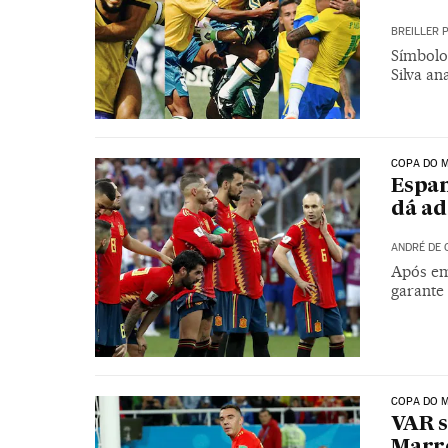
BREILLER 
Símbolo
Silva an
COPA DO M
Espan
dá ad
ANDRÉ DE 
Após em
garante
COPA DO M
VAR s
Marr