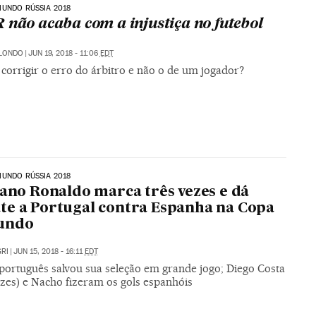
UNDO RÚSSIA 2018
 não acaba com a injustiça no futebol
ILONDO
|
JUN 19, 2018 - 11:06
EDT
corrigir o erro do árbitro e não o de um jogador?
UNDO RÚSSIA 2018
iano Ronaldo marca três vezes e dá
e a Portugal contra Espanha na Copa
undo
RI
|
JUN 15, 2018 - 16:11
EDT
português salvou sua seleção em grande jogo; Diego Costa
ezes) e Nacho fizeram os gols espanhóis