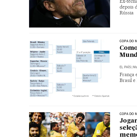
Ex-técni
depois 
Rússia
COPA DO M
Como 
Mun
EL PAÍS
|
Ma
França 
Brasil 
COPA DO 
Jogar
seleç
memo