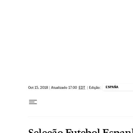
Pular para o conteúdo
ESPAÑA
Oct 15, 2018
|
Atualizado 17:00
EDT
|
Edição:
Seleção Futebol Espa