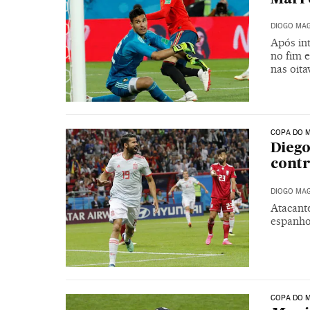
DIOGO MAG
Após in
no fim 
nas oita
COPA DO M
Diego
contr
DIOGO MAG
Atacante
espanho
COPA DO M