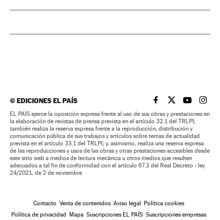
©
EDICIONES EL PAÍS
EL PAÍS BRASIL EN
EL PAÍS BRASI
EL PAÍS B
EL PA
EL PAÍS ejerce la oposición expresa frente al uso de sus obras y prestaciones en
la elaboración de revistas de prensa prevista en el artículo 32.1 del TRLPI;
también realiza la reserva expresa frente a la reproducción, distribución y
comunicación pública de sus trabajos y artículos sobre temas de actualidad
prevista en el artículo 33.1 del TRLPI; y, asimismo, realiza una reserva expresa
de las reproducciones y usos de las obras y otras prestaciones accesibles desde
este sitio web a medios de lectura mecánica u otros medios que resulten
adecuados a tal fin de conformidad con el artículo 67.3 del Real Decreto - ley
24/2021, de 2 de noviembre
Contacto
Venta de contenidos
Aviso legal
Política cookies
Política de privacidad
Mapa
Suscripciones EL PAÍS
Suscripciones empresas