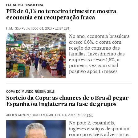
ECONOMIA BRASILEIRA
PIB de 0,1% no terceiro trimestre mostra
economia em recuperação fraca
H.M.
|
São Paulo
|
DEC 01, 2017 - 12:27
EST
No ano, economia brasileira
cresce 0,6%, e conta com
reação do consumo das
famílias. Investimento das
empresas cresce 1,6%, a
primeira vez com sinal
positivo após 15 meses
COPA DO MUNDO RÚSSIA 2018
Sorteio da Copa: as chances de o Brasil pegar
Espanha ou Inglaterra na fase de grupos
JULIEN GUYON
/
DIOGO MAGRI
|
DEC 01, 2017 - 10:33
EST
No pote 2, espanhóis,
ingleses e suíços despontam
como prováveis adversários