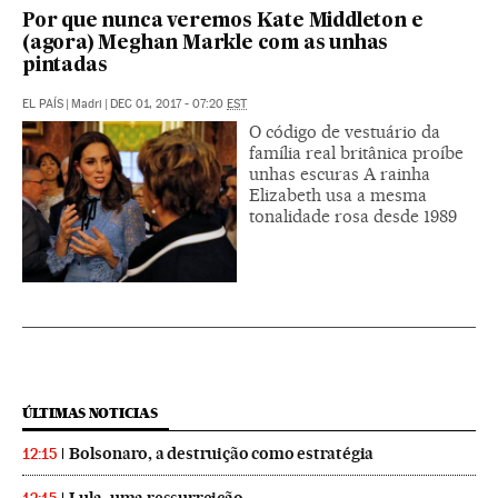
Por que nunca veremos Kate Middleton e
(agora) Meghan Markle com as unhas
pintadas
EL PAÍS
|
Madri
|
DEC 01, 2017 - 07:20
EST
O código de vestuário da
família real britânica proíbe
unhas escuras A rainha
Elizabeth usa a mesma
tonalidade rosa desde 1989
ÚLTIMAS NOTICIAS
Bolsonaro, a destruição como estratégia
12:15
Lula, uma ressurreição