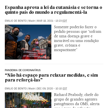
Espanha aprova a lei da eutanásia e se torna o
quinto país do mundo a regulamentá-la
EMILIO DE BENITO
|
Madri
|
MAR 18, 2021 - 13:23
EDT
Somente poderão fazer o
pedido pessoas que “sofram
de uma doença grave e
incurável ou uma condição
grave, crônica e
incapacitante”
PANDEMIA DE CORONAVÍRUS
“Não há espaço para relaxar medidas, e sim
para reforçá-las”
EMILIO DE BENITO
|
Madri
|
DEC 09, 2020 - 10:10
EST
Richard Peabody, chefe do
grupo de grandes agentes
patogênicos da OMS, alerta