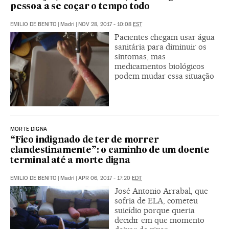
pessoa a se coçar o tempo todo
EMILIO DE BENITO
|
Madri
|
NOV 28, 2017 - 10:08
EST
Pacientes chegam usar água
sanitária para diminuir os
sintomas, mas
medicamentos biológicos
podem mudar essa situação
MORTE DIGNA
“Fico indignado de ter de morrer
clandestinamente”: o caminho de um doente
terminal até a morte digna
EMILIO DE BENITO
|
Madri
|
APR 06, 2017 - 17:20
EDT
José Antonio Arrabal, que
sofria de ELA, cometeu
suicídio porque queria
decidir em que momento