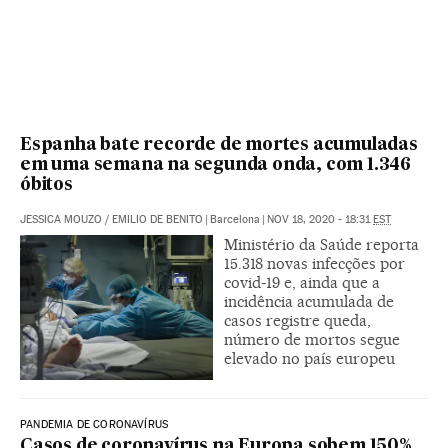
Espanha bate recorde de mortes acumuladas
em uma semana na segunda onda, com 1.346
óbitos
JESSICA MOUZO
/
EMILIO DE BENITO
|
Barcelona
|
NOV 18, 2020 - 18:31
EST
Ministério da Saúde reporta
15.318 novas infecções por
covid-19 e, ainda que a
incidência acumulada de
casos registre queda,
número de mortos segue
elevado no país europeu
PANDEMIA DE CORONAVÍRUS
Casos de coronavírus na Europa sobem 150%