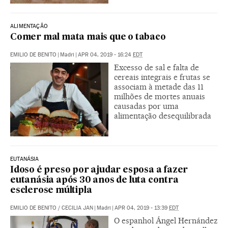
ALIMENTAÇÃO
Comer mal mata mais que o tabaco
EMILIO DE BENITO
|
Madri
|
APR 04, 2019 - 16:24
EDT
Excesso de sal e falta de
cereais integrais e frutas se
associam à metade das 11
milhões de mortes anuais
causadas por uma
alimentação desequilibrada
EUTANÁSIA
Idoso é preso por ajudar esposa a fazer
eutanásia após 30 anos de luta contra
esclerose múltipla
EMILIO DE BENITO
/
CECILIA JAN
|
Madri
|
APR 04, 2019 - 13:39
EDT
O espanhol Ángel Hernández