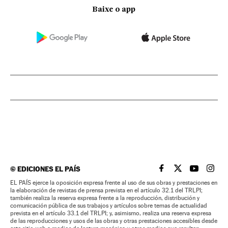
Baixe o app
©
EDICIONES EL PAÍS
EL PAÍS BRASIL EN
EL PAÍS BRASI
EL PAÍS B
EL PA
EL PAÍS ejerce la oposición expresa frente al uso de sus obras y prestaciones en
la elaboración de revistas de prensa prevista en el artículo 32.1 del TRLPI;
también realiza la reserva expresa frente a la reproducción, distribución y
comunicación pública de sus trabajos y artículos sobre temas de actualidad
prevista en el artículo 33.1 del TRLPI; y, asimismo, realiza una reserva expresa
de las reproducciones y usos de las obras y otras prestaciones accesibles desde