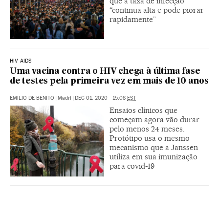
que a taxa de infecção
“continua alta e pode piorar
rapidamente”
HIV AIDS
Uma vacina contra o HIV chega à última fase
de testes pela primeira vez em mais de 10 anos
EMILIO DE BENITO
|
Madri
|
DEC 01, 2020 - 15:08
EST
Ensaios clínicos que
começam agora vão durar
pelo menos 24 meses.
Protótipo usa o mesmo
mecanismo que a Janssen
utiliza em sua imunização
para covid-19