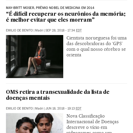
MAY-BRITT MOSER, PRÊMIO NOBEL DE MEDICINA EM 2014
“É difícil recuperar os neurônios da memória;
é melhor evitar que eles morram”
EMILIO DE BENITO
|
Madri
|
SEP 28, 2018 - 17:34
EDT
Cientista norueguesa foi uma
das descobridoras do ‘GPS’
com o qual nosso cérebro se
orienta
OMS retira a transexualidade da lista de
doenças mentais
EMILIO DE BENITO
|
Madri
|
JUN 18, 2018 - 19:13
EDT
Nova Classificação
Internacional de Doenças
descreve o vício em
videogames como um