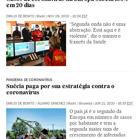
em 20 dias
EMILIO DE BENITO
|
Madri
|
NOV 08, 2020 - 10:06
EST
“Segunda onda não é uma
abstração. Está aqui e é
violenta”, diz o ministro
francês da Saúde
PANDEMIA DE CORONAVÍRUS
Suécia paga por sua estratégia contra o
coronavírus
EMILIO DE BENITO
/
ÁLVARO SÁNCHEZ
|
Madri / Bruxelas
|
JUN 21, 2020 - 16:35
EDT
O país já é o segundo da
Europa em número de casos
por habitante e tem a
segunda maior taxa de
crescimento de infectados