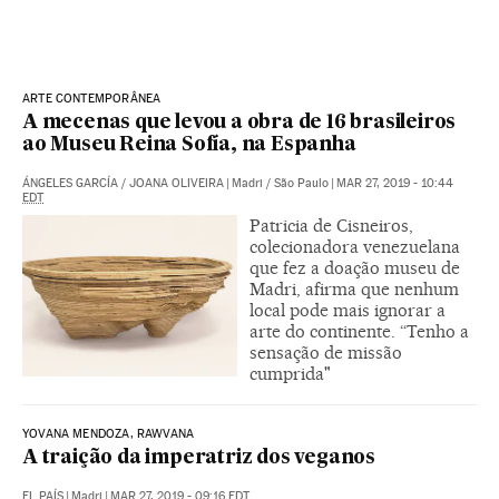
ARTE CONTEMPORÂNEA
A mecenas que levou a obra de 16 brasileiros
ao Museu Reina Sofía, na Espanha
ÁNGELES GARCÍA
/
JOANA OLIVEIRA
|
Madri / São Paulo
|
MAR 27, 2019 - 10:44
EDT
Patricia de Cisneiros,
colecionadora venezuelana
que fez a doação museu de
Madri, afirma que nenhum
local pode mais ignorar a
arte do continente. “Tenho a
sensação de missão
cumprida"
YOVANA MENDOZA, RAWVANA
A traição da imperatriz dos veganos
EL PAÍS
|
Madri
|
MAR 27, 2019 - 09:16
EDT