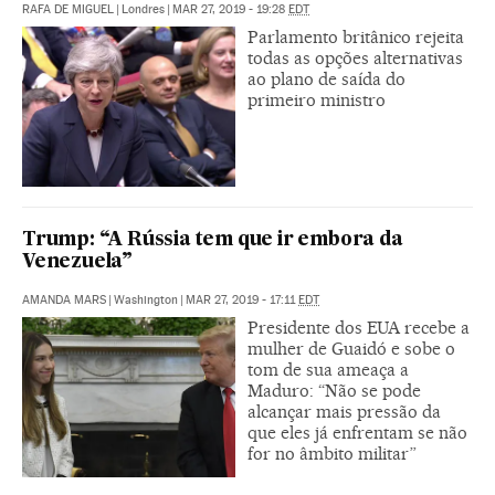
RAFA DE MIGUEL
|
Londres
|
MAR 27, 2019 - 19:28
EDT
Parlamento britânico rejeita
todas as opções alternativas
ao plano de saída do
primeiro ministro
Trump: “A Rússia tem que ir embora da
Venezuela”
AMANDA MARS
|
Washington
|
MAR 27, 2019 - 17:11
EDT
Presidente dos EUA recebe a
mulher de Guaidó e sobe o
tom de sua ameaça a
Maduro: “Não se pode
alcançar mais pressão da
que eles já enfrentam se não
for no âmbito militar”