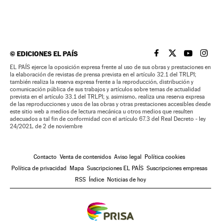
©
EDICIONES EL PAÍS
EL PAÍS BRASIL EN
EL PAÍS BRASI
EL PAÍS B
EL PA
EL PAÍS ejerce la oposición expresa frente al uso de sus obras y prestaciones en
la elaboración de revistas de prensa prevista en el artículo 32.1 del TRLPI;
también realiza la reserva expresa frente a la reproducción, distribución y
comunicación pública de sus trabajos y artículos sobre temas de actualidad
prevista en el artículo 33.1 del TRLPI; y, asimismo, realiza una reserva expresa
de las reproducciones y usos de las obras y otras prestaciones accesibles desde
este sitio web a medios de lectura mecánica u otros medios que resulten
adecuados a tal fin de conformidad con el artículo 67.3 del Real Decreto - ley
24/2021, de 2 de noviembre
Contacto
Venta de contenidos
Aviso legal
Política cookies
Política de privacidad
Mapa
Suscripciones EL PAÍS
Suscripciones empresas
RSS
Índice
Noticias de hoy