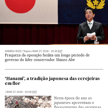
ANDREA RIZZI
|
Tòquio
|
MAR 27, 2019 - 22:16
EDT
Fraqueza da oposição facilita um longo período de
governo do líder conservador Shinzo Abe
‘Hanami’, a tradição japonesa das cerejeiras
em flor
|
MAR 27, 2019 - 22:06
EDT
Nesta época do ano os
japoneses aproveitam o
florescimento das cerejeiras