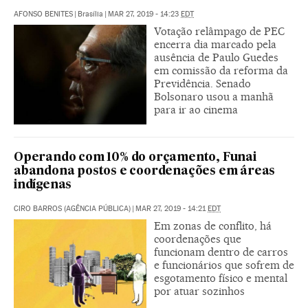
AFONSO BENITES
|
Brasília
|
MAR 27, 2019 - 14:23
EDT
Votação relâmpago de PEC
encerra dia marcado pela
ausência de Paulo Guedes
em comissão da reforma da
Previdência. Senado
Bolsonaro usou a manhã
para ir ao cinema
Operando com 10% do orçamento, Funai
abandona postos e coordenações em áreas
indígenas
CIRO BARROS (AGÊNCIA PÚBLICA)
|
MAR 27, 2019 - 14:21
EDT
Em zonas de conflito, há
coordenações que
funcionam dentro de carros
e funcionários que sofrem de
esgotamento físico e mental
por atuar sozinhos