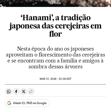
12 fotos
‘Hanami’, a tradição
japonesa das cerejeiras em
flor
Nesta época do ano os japoneses
aproveitam o florescimento das cerejeiras
e se encontram com a família e amigos à
sombra dessas árvores
MAR
27, 2019 - 22:06
EDT
Compartir en Whatsapp
Compartir en Facebook
Compartir en Twitter
Desplegar Redes Sociales
Añadir EL PAÍS en Google