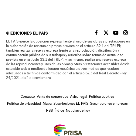
©
EDICIONES EL PAÍS
EL PAÍS BRASIL EN
EL PAÍS BRASI
EL PAÍS B
EL PA
EL PAÍS ejerce la oposición expresa frente al uso de sus obras y prestaciones en
la elaboración de revistas de prensa prevista en el artículo 32.1 del TRLPI;
también realiza la reserva expresa frente a la reproducción, distribución y
comunicación pública de sus trabajos y artículos sobre temas de actualidad
prevista en el artículo 33.1 del TRLPI; y, asimismo, realiza una reserva expresa
de las reproducciones y usos de las obras y otras prestaciones accesibles desde
este sitio web a medios de lectura mecánica u otros medios que resulten
adecuados a tal fin de conformidad con el artículo 67.3 del Real Decreto - ley
24/2021, de 2 de noviembre
Contacto
Venta de contenidos
Aviso legal
Política cookies
Política de privacidad
Mapa
Suscripciones EL PAÍS
Suscripciones empresas
RSS
Índice
Noticias de hoy