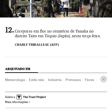
Cerejeiras em flor no cemitério de Yanaka no
distrito Taito em Tóquio (Japão), nesta terça-feira.
CHARLY TRIBALLEAU (AFP)
ARQUIVADO EM
Meteorologia
Estilo vida
Indústria
Primavera
Flores
Japão
Estações ano
Floricultura
Decoração lar
Casa lar
Ásia oriental
Ásia
Adere a
Mais informações