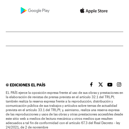
©
EDICIONES EL PAÍS
EL PAÍS BRASIL EN
EL PAÍS BRASI
EL PAÍS B
EL PA
EL PAÍS ejerce la oposición expresa frente al uso de sus obras y prestaciones en
la elaboración de revistas de prensa prevista en el artículo 32.1 del TRLPI;
también realiza la reserva expresa frente a la reproducción, distribución y
comunicación pública de sus trabajos y artículos sobre temas de actualidad
prevista en el artículo 33.1 del TRLPI; y, asimismo, realiza una reserva expresa
de las reproducciones y usos de las obras y otras prestaciones accesibles desde
este sitio web a medios de lectura mecánica u otros medios que resulten
adecuados a tal fin de conformidad con el artículo 67.3 del Real Decreto - ley
24/2021, de 2 de noviembre