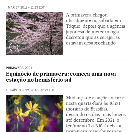
|
MAR 27, 2018 - 12:23
EDT
A primavera chegou
oficialmente no sábado em
Tóquio, depois que a agência
japonesa de meteorologia
decretou que as cerejeiras
estavam desabrochando
PRIMAVERA 2021
Equinócio de primavera: começa uma nova
estação no hemisfério sul
EL PAÍS
|
SEP 22, 2017 - 12:22
EDT
Mudança de estações ocorre
nesta quarta-feira às 16h21
(horário de Brasília),
deixando os dias mais longos
até dezembro. Em 2021, o
fenômeno ‘La Niña’ deixa a
primavera mais chuvosa no