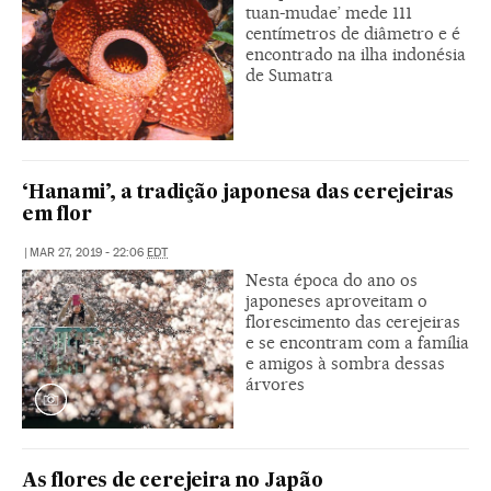
tuan-mudae’ mede 111
centímetros de diâmetro e é
encontrado na ilha indonésia
de Sumatra
‘Hanami’, a tradição japonesa das cerejeiras
em flor
|
MAR 27, 2019 - 22:06
EDT
Nesta época do ano os
japoneses aproveitam o
florescimento das cerejeiras
e se encontram com a família
e amigos à sombra dessas
árvores
As flores de cerejeira no Japão