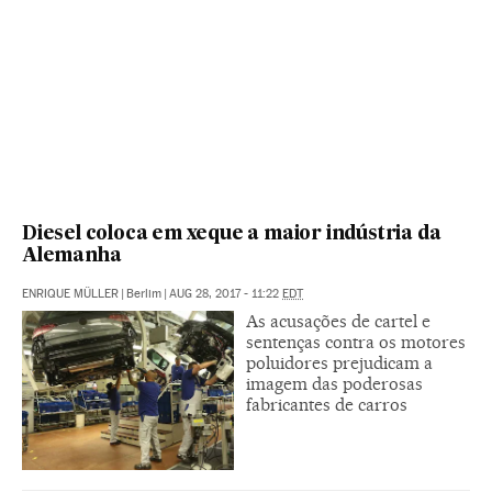
Diesel coloca em xeque a maior indústria da
Alemanha
ENRIQUE MÜLLER
|
Berlim
|
AUG 28, 2017 - 11:22
EDT
As acusações de cartel e
sentenças contra os motores
poluidores prejudicam a
imagem das poderosas
fabricantes de carros