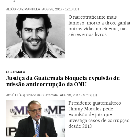
JESÚS RUIZ MANTILLA
|
AUG 28, 2017 - 17:13
EDT
O narcotraficante mais
famoso, morto a tiros, ganha
outras vidas no cinema, nas
séries e nos livros
GUATEMALA
Justiça da Guatemala bloqueia expulsão de
missão anticorrupção da ONU
JOSÉ ELÍAS
|
Cidade da Guatemala
|
AUG 28, 2017 - 16:16
EDT
Presidente guatemalteco
Jimmy Morales pede
expulsão de juiz que
investiga casos de corrupção
desde 2013