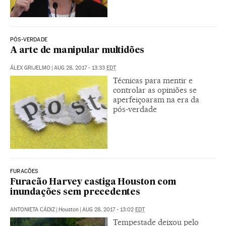
PÓS-VERDADE
A arte de manipular multidões
ÁLEX GRIJELMO
|
AUG 28, 2017 - 13:33
EDT
Técnicas para mentir e
controlar as opiniões se
aperfeiçoaram na era da
pós-verdade
FURACÕES
Furacão Harvey castiga Houston com
inundações sem precedentes
ANTONIETA CÁDIZ
|
Houston
|
AUG 28, 2017 - 13:02
EDT
Tempestade deixou pelo