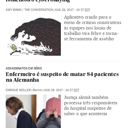
fomentou o cyberbullying
AMY BINNS
/
THE CONVERSATION
|
AUG 28, 2017 - 14:37
EDT
Aplicativo criado para o
envio de críticas construtivas
às equipes nos locais de
trabalho vira febre e torna-
se ferramenta de assédio
ASSASSINATOS EM SÉRIE
Enfermeiro é suspeito de matar 84 pacientes
na Alemanha
ENRIQUE MÜLLER
|
Berlim
|
AUG 28, 2017 - 14:27
EDT
Justiça alemã também
processa três responsáveis
do hospital suspeitos de
saber o que acontecia