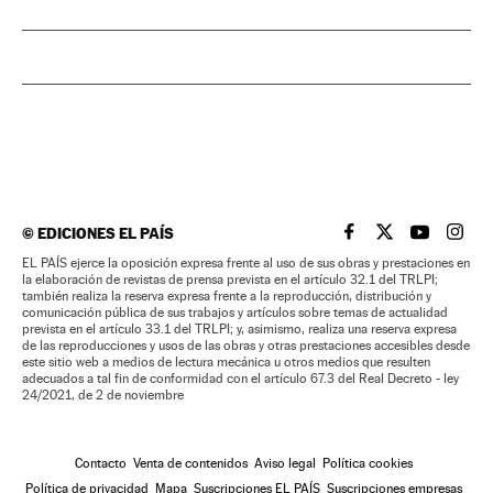
©
EDICIONES EL PAÍS
EL PAÍS BRASIL EN
EL PAÍS BRASI
EL PAÍS B
EL PA
EL PAÍS ejerce la oposición expresa frente al uso de sus obras y prestaciones en
la elaboración de revistas de prensa prevista en el artículo 32.1 del TRLPI;
también realiza la reserva expresa frente a la reproducción, distribución y
comunicación pública de sus trabajos y artículos sobre temas de actualidad
prevista en el artículo 33.1 del TRLPI; y, asimismo, realiza una reserva expresa
de las reproducciones y usos de las obras y otras prestaciones accesibles desde
este sitio web a medios de lectura mecánica u otros medios que resulten
adecuados a tal fin de conformidad con el artículo 67.3 del Real Decreto - ley
24/2021, de 2 de noviembre
Contacto
Venta de contenidos
Aviso legal
Política cookies
Política de privacidad
Mapa
Suscripciones EL PAÍS
Suscripciones empresas