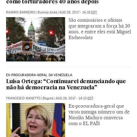
como torturadores 40 anos depois
RAMIRO BARREIRO
|
Buenos Aires
|
AUG 28, 2017 - 14:19
EDT
São comissários e oficiais
que integraram a força há 30
anos, e entre eles está Miguel
Etchecolatz
EX-PROCURADORA-GERAL DA VENEZUELA
Luisa Ortega: “Continuarei denunciando que
não há democracia na Venezuela”
FRANCESCO MANETTO
|
Bogotá
|
AUG 28, 2017 - 14:13
EDT
Ex-procuradora-geral que
virou inimiga número um de
Nicolás Maduro conversa
com o EL PAÍS