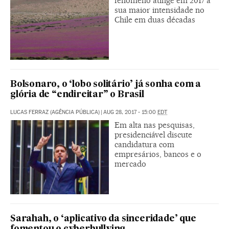
fenômeno atinge em 2017 a
sua maior intensidade no
Chile em duas décadas
Bolsonaro, o ‘lobo solitário’ já sonha com a
glória de “endireitar” o Brasil
LUCAS FERRAZ (AGÊNCIA PÚBLICA)
|
AUG 28, 2017 - 15:00
EDT
Em alta nas pesquisas,
presidenciável discute
candidatura com
empresários, bancos e o
mercado
Sarahah, o ‘aplicativo da sinceridade’ que