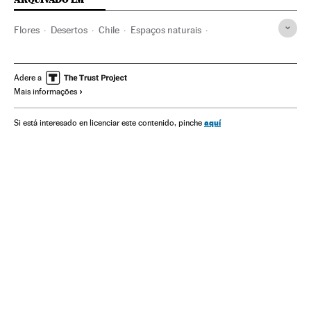
Flores
Desertos
Chile
Espaços naturais
América do Sul
América Latina
América
Fauna
Espécies
Meio ambiente
Adere a
Mais informações
aquí
Si está interesado en licenciar este contenido, pinche