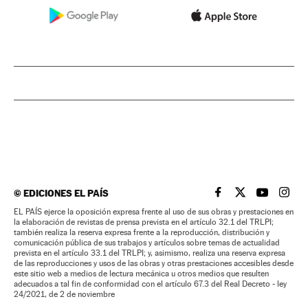
©
EDICIONES EL PAÍS
EL PAÍS BRASIL EN
EL PAÍS BRASI
EL PAÍS B
EL PA
EL PAÍS ejerce la oposición expresa frente al uso de sus obras y prestaciones en
la elaboración de revistas de prensa prevista en el artículo 32.1 del TRLPI;
también realiza la reserva expresa frente a la reproducción, distribución y
comunicación pública de sus trabajos y artículos sobre temas de actualidad
prevista en el artículo 33.1 del TRLPI; y, asimismo, realiza una reserva expresa
de las reproducciones y usos de las obras y otras prestaciones accesibles desde
este sitio web a medios de lectura mecánica u otros medios que resulten
adecuados a tal fin de conformidad con el artículo 67.3 del Real Decreto - ley
24/2021, de 2 de noviembre