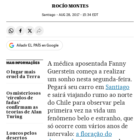
ROCÍO MONTES
Santiago -
AUG
28, 2017 - 15:34
EDT
Compartir en Whatsapp
Compartir en Facebook
Compartir en Twitter
Desplegar Redes Sociales
Añadir EL PAÍS en Google
A médica aposentada Fanny
MAIS INFORMAÇÕES
Guerstein começa a realizar
O lugar mais
cruel da Terra
um sonho nesta segunda-feira.
Pegará seu carro em
Santiago
e sairá viajando rumo ao norte
Os misteriosos
‘círculos de
do Chile para observar pela
fadas’
confirmam as
primeira vez na vida um
teorias de Alan
fenômeno belo e estranho, que
Turing
só ocorre com vários anos de
intervalo:
a floração do
Loucos pelos
desertos