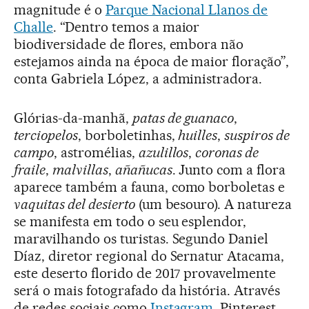
magnitude é o
Parque Nacional Llanos de
Challe
. “Dentro temos a maior
biodiversidade de flores, embora não
estejamos ainda na época de maior floração”,
conta Gabriela López, a administradora.
Glórias-da-manhã,
patas de guanaco
,
terciopelos
, borboletinhas,
huilles
,
suspiros de
campo
, astromélias,
azulillos
,
coronas de
fraile
,
malvillas
,
añañucas
. Junto com a flora
aparece também a fauna, como borboletas e
vaquitas del desierto
(um besouro). A natureza
se manifesta em todo o seu esplendor,
maravilhando os turistas. Segundo Daniel
Díaz, diretor regional do Sernatur Atacama,
este deserto florido de 2017 provavelmente
será o mais fotografado da história. Através
de redes sociais como
Instagram
, Pinterest,