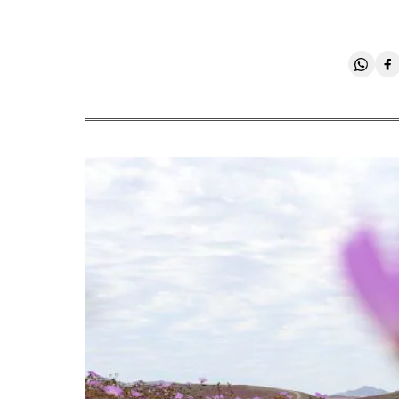
Compa
C