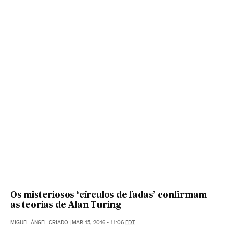
Os misteriosos ‘círculos de fadas’ confirmam
as teorias de Alan Turing
MIGUEL ÁNGEL CRIADO
|
MAR 15, 2016 - 11:06
EDT