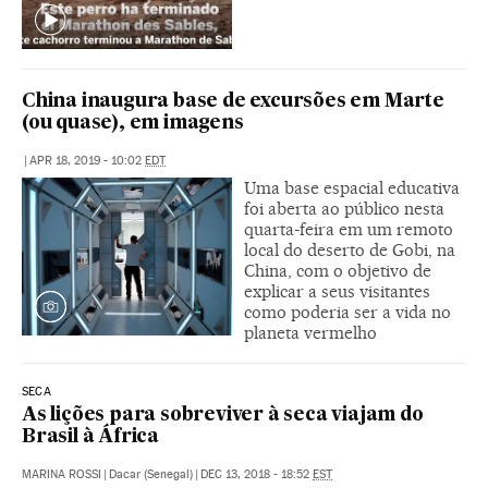
China inaugura base de excursões em Marte
(ou quase), em imagens
|
APR 18, 2019 - 10:02
EDT
Uma base espacial educativa
foi aberta ao público nesta
quarta-feira em um remoto
local do deserto de Gobi, na
China, com o objetivo de
explicar a seus visitantes
como poderia ser a vida no
planeta vermelho
SECA
As lições para sobreviver à seca viajam do
Brasil à África
MARINA ROSSI
|
Dacar (Senegal)
|
DEC 13, 2018 - 18:52
EST