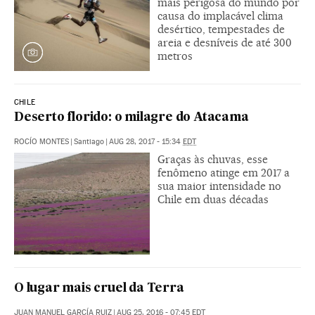
mais perigosa do mundo por
causa do implacável clima
desértico, tempestades de
areia e desníveis de até 300
metros
CHILE
Deserto florido: o milagre do Atacama
ROCÍO MONTES
|
Santiago
|
AUG 28, 2017 - 15:34
EDT
Graças às chuvas, esse
fenômeno atinge em 2017 a
sua maior intensidade no
Chile em duas décadas
O lugar mais cruel da Terra
JUAN MANUEL GARCÍA RUIZ
|
AUG 25, 2016 - 07:45
EDT