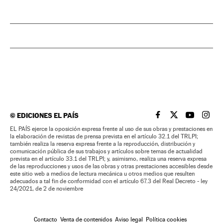
©
EDICIONES EL PAÍS
EL PAÍS BRASIL EN
EL PAÍS BRASI
EL PAÍS B
EL PA
EL PAÍS ejerce la oposición expresa frente al uso de sus obras y prestaciones en
la elaboración de revistas de prensa prevista en el artículo 32.1 del TRLPI;
también realiza la reserva expresa frente a la reproducción, distribución y
comunicación pública de sus trabajos y artículos sobre temas de actualidad
prevista en el artículo 33.1 del TRLPI; y, asimismo, realiza una reserva expresa
de las reproducciones y usos de las obras y otras prestaciones accesibles desde
este sitio web a medios de lectura mecánica u otros medios que resulten
adecuados a tal fin de conformidad con el artículo 67.3 del Real Decreto - ley
24/2021, de 2 de noviembre
Contacto
Venta de contenidos
Aviso legal
Política cookies