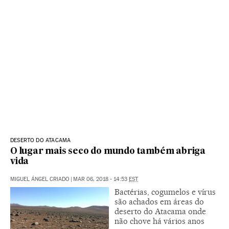
DESERTO DO ATACAMA
O lugar mais seco do mundo também abriga
vida
MIGUEL ÁNGEL CRIADO
|
MAR 06, 2018 - 14:53
EST
Bactérias, cogumelos e vírus
são achados em áreas do
deserto do Atacama onde
não chove há vários anos