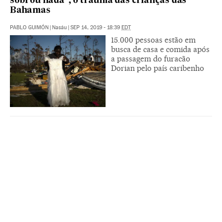
sobrou nada”, o trauma das crianças das
Bahamas
PABLO GUIMÓN
|
Nasáu
|
SEP 14, 2019 - 18:39
EDT
15.000 pessoas estão em
busca de casa e comida após
a passagem do furacão
Dorian pelo país caribenho