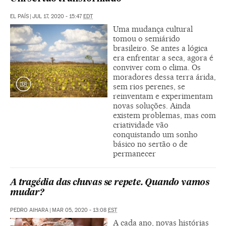
EL PAÍS
|
JUL 17, 2020 - 15:47
EDT
Uma mudança cultural
tomou o semiárido
brasileiro. Se antes a lógica
era enfrentar a seca, agora é
conviver com o clima. Os
moradores dessa terra árida,
sem rios perenes, se
reinventam e experimentam
novas soluções. Ainda
existem problemas, mas com
criatividade vão
conquistando um sonho
básico no sertão o de
permanecer
A tragédia das chuvas se repete. Quando vamos
mudar?
PEDRO AIHARA
|
MAR 05, 2020 - 13:08
EST
A cada ano, novas histórias