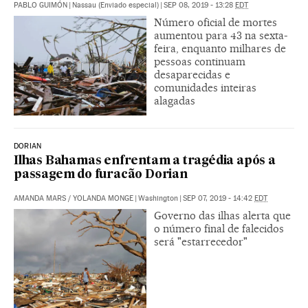
PABLO GUIMÓN
|
Nassau (Enviado especial)
|
SEP 08, 2019 - 13:28
EDT
Número oficial de mortes
aumentou para 43 na sexta-
feira, enquanto milhares de
pessoas continuam
desaparecidas e
comunidades inteiras
alagadas
DORIAN
Ilhas Bahamas enfrentam a tragédia após a
passagem do furacão Dorian
AMANDA MARS
/
YOLANDA MONGE
|
Washington
|
SEP 07, 2019 - 14:42
EDT
Governo das ilhas alerta que
o número final de falecidos
será "estarrecedor"