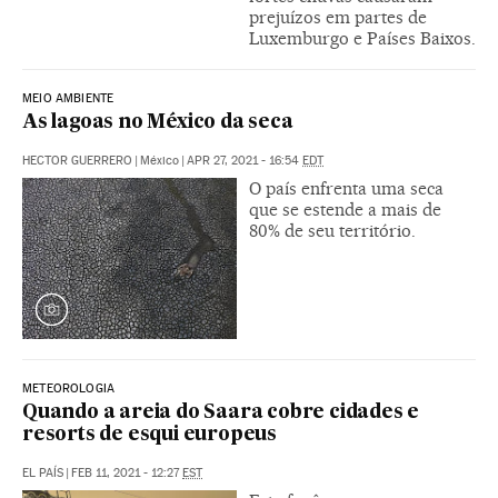
prejuízos em partes de
Luxemburgo e Países Baixos.
MEIO AMBIENTE
As lagoas no México da seca
HECTOR GUERRERO
|
México
|
APR 27, 2021 - 16:54
EDT
O país enfrenta uma seca
que se estende a mais de
80% de seu território.
METEOROLOGIA
Quando a areia do Saara cobre cidades e
resorts de esqui europeus
EL PAÍS
|
FEB 11, 2021 - 12:27
EST