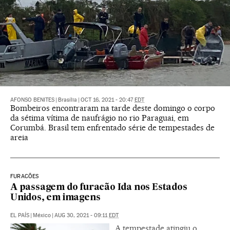
AFONSO BENITES
|
Brasília
|
OCT 16, 2021 - 20:47
EDT
Bombeiros encontraram na tarde deste domingo o corpo
da sétima vítima de naufrágio no rio Paraguai, em
Corumbá. Brasil tem enfrentado série de tempestades de
areia
FURACÕES
A passagem do furacão Ida nos Estados
Unidos, em imagens
EL PAÍS
|
México
|
AUG 30, 2021 - 09:11
EDT
A tempestade atingiu o