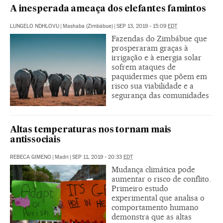
A inesperada ameaça dos elefantes famintos
LUNGELO NDHLOVU
|
Mashaba (Zimbábue)
|
SEP 13, 2019 - 15:09
EDT
Fazendas do Zimbábue que
prosperaram graças à
irrigação e à energia solar
sofrem ataques de
paquidermes que põem em
risco sua viabilidade e a
segurança das comunidades
Altas temperaturas nos tornam mais
antissociais
REBECA GIMENO
|
Madri
|
SEP 11, 2019 - 20:33
EDT
Mudança climática pode
aumentar o risco de conflito.
Primeiro estudo
experimental que analisa o
comportamento humano
demonstra que as altas