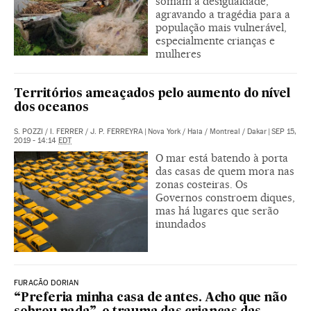
somam à desigualdade,
agravando a tragédia para a
população mais vulnerável,
especialmente crianças e
mulheres
Territórios ameaçados pelo aumento do nível
dos oceanos
S. POZZI
/
I. FERRER
/
J. P. FERREYRA
|
Nova York / Haia / Montreal / Dakar
|
SEP 15,
2019 - 14:14
EDT
O mar está batendo à porta
das casas de quem mora nas
zonas costeiras. Os
Governos constroem diques,
mas há lugares que serão
inundados
FURACÃO DORIAN
“Preferia minha casa de antes. Acho que não