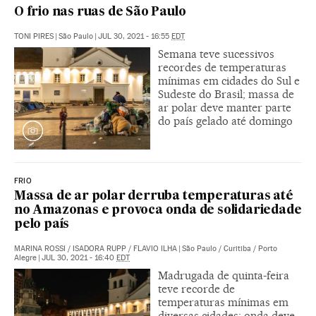
O frio nas ruas de São Paulo
TONI PIRES
|
São Paulo
|
JUL 30, 2021 - 16:55
EDT
Semana teve sucessivos
recordes de temperaturas
mínimas em cidades do Sul e
Sudeste do Brasil; massa de
ar polar deve manter parte
do país gelado até domingo
FRIO
Massa de ar polar derruba temperaturas até
no Amazonas e provoca onda de solidariedade
pelo país
MARINA ROSSI
/
ISADORA RUPP
/
FLAVIO ILHA
|
São Paulo / Curitiba / Porto
Alegre
|
JUL 30, 2021 - 16:40
EDT
Madrugada de quinta-feira
teve recorde de
temperaturas mínimas em
diversas cidades; onda deve