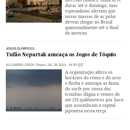
durar até o domingo, mas
especialistas alertam que
novas massas de ar polar
devem chegar ao Brasil
quinzenalmente até o final
do inverno
JOGOS OLÍMPICOS
Tufão Nepartak ameaça os Jogos de Tóquio
ALEJANDRO CIRIZA
|
Tóquio
|
JUL 26, 2021 - 14:50
EDT
A organização altera os
horários do remo e do arco
e flecha e antecipa as finais
do surfe por causa das
trombas d’água e ventos de
até 125 quilômetros por hora
que assombram a capital
japonesa nesta terça