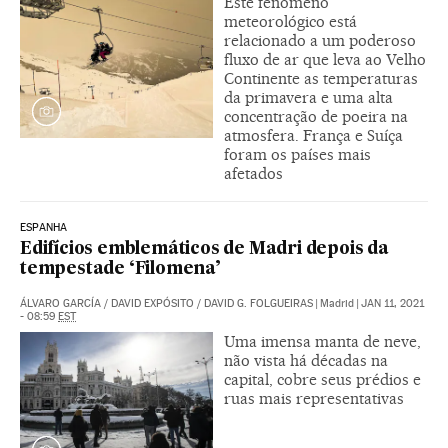
Este fenômeno
meteorológico está
relacionado a um poderoso
fluxo de ar que leva ao Velho
Continente as temperaturas
da primavera e uma alta
concentração de poeira na
atmosfera. França e Suíça
foram os países mais
afetados
ESPANHA
Edifícios emblemáticos de Madri depois da
tempestade ‘Filomena’
ÁLVARO GARCÍA
/
DAVID EXPÓSITO
/
DAVID G. FOLGUEIRAS
|
Madrid
|
JAN 11, 2021
- 08:59
EST
Uma imensa manta de neve,
não vista há décadas na
capital, cobre seus prédios e
ruas mais representativas