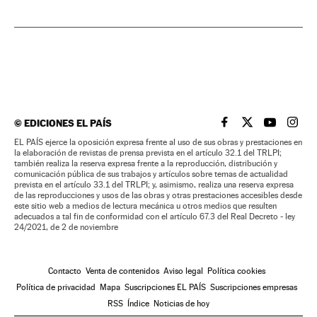
©
EDICIONES EL PAÍS
EL PAÍS BRASIL EN
EL PAÍS BRASI
EL PAÍS B
EL PA
EL PAÍS ejerce la oposición expresa frente al uso de sus obras y prestaciones en
la elaboración de revistas de prensa prevista en el artículo 32.1 del TRLPI;
también realiza la reserva expresa frente a la reproducción, distribución y
comunicación pública de sus trabajos y artículos sobre temas de actualidad
prevista en el artículo 33.1 del TRLPI; y, asimismo, realiza una reserva expresa
de las reproducciones y usos de las obras y otras prestaciones accesibles desde
este sitio web a medios de lectura mecánica u otros medios que resulten
adecuados a tal fin de conformidad con el artículo 67.3 del Real Decreto - ley
24/2021, de 2 de noviembre
Contacto
Venta de contenidos
Aviso legal
Política cookies
Política de privacidad
Mapa
Suscripciones EL PAÍS
Suscripciones empresas
RSS
Índice
Noticias de hoy