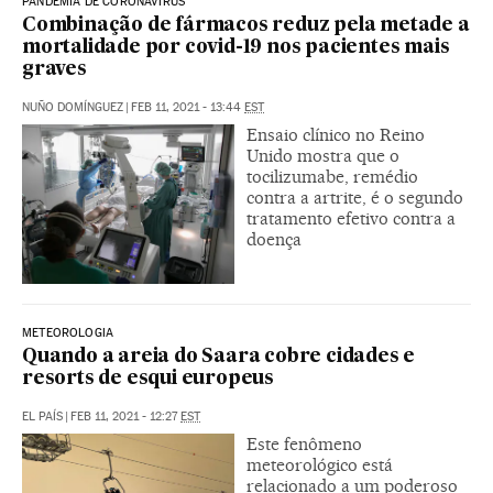
PANDEMIA DE CORONAVÍRUS
Combinação de fármacos reduz pela metade a
mortalidade por covid-19 nos pacientes mais
graves
NUÑO DOMÍNGUEZ
|
FEB 11, 2021 - 13:44
EST
Ensaio clínico no Reino
Unido mostra que o
tocilizumabe, remédio
contra a artrite, é o segundo
tratamento efetivo contra a
doença
METEOROLOGIA
Quando a areia do Saara cobre cidades e
resorts de esqui europeus
EL PAÍS
|
FEB 11, 2021 - 12:27
EST
Este fenômeno
meteorológico está
relacionado a um poderoso