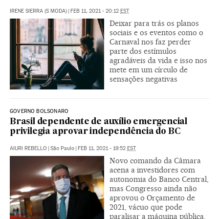
IRENE SIERRA (S MODA)
|
FEB 11, 2021 - 20:12
EST
Deixar para trás os planos
sociais e os eventos como o
Carnaval nos faz perder
parte dos estímulos
agradáveis da vida e isso nos
mete em um círculo de
sensações negativas
GOVERNO BOLSONARO
Brasil dependente de auxílio emergencial
privilegia aprovar independência do BC
AIURI REBELLO
|
São Paulo
|
FEB 11, 2021 - 19:52
EST
Novo comando da Câmara
acena a investidores com
autonomia do Banco Central,
mas Congresso ainda não
aprovou o Orçamento de
2021, vácuo que pode
paralisar a máquina pública.