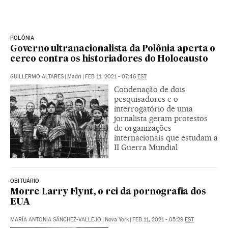
POLÔNIA
Governo ultranacionalista da Polônia aperta o
cerco contra os historiadores do Holocausto
GUILLERMO ALTARES
|
Madri
|
FEB 11, 2021 - 07:46
EST
Condenação de dois
pesquisadores e o
interrogatório de uma
jornalista geram protestos
de organizações
internacionais que estudam a
II Guerra Mundial
OBITUÁRIO
Morre Larry Flynt, o rei da pornografia dos
EUA
MARÍA ANTONIA SÁNCHEZ-VALLEJO
|
Nova York
|
FEB 11, 2021 - 05:29
EST