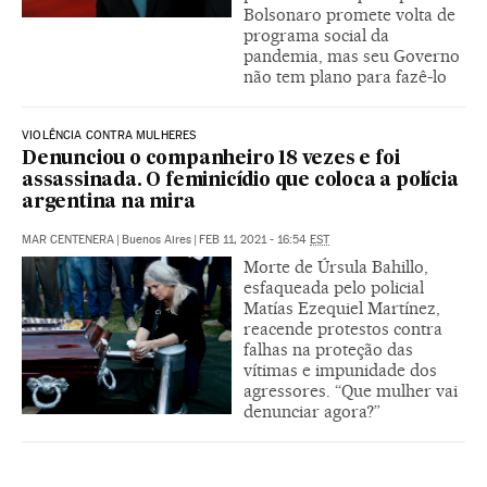
Bolsonaro promete volta de
programa social da
pandemia, mas seu Governo
não tem plano para fazê-lo
VIOLÊNCIA CONTRA MULHERES
Denunciou o companheiro 18 vezes e foi
assassinada. O feminicídio que coloca a polícia
argentina na mira
MAR CENTENERA
|
Buenos Aires
|
FEB 11, 2021 - 16:54
EST
Morte de Úrsula Bahillo,
esfaqueada pelo policial
Matías Ezequiel Martínez,
reacende protestos contra
falhas na proteção das
vítimas e impunidade dos
agressores. “Que mulher vai
denunciar agora?”