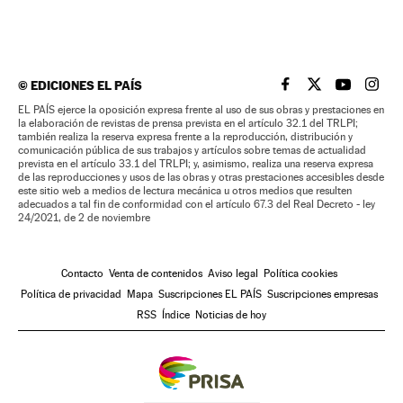
©
EDICIONES EL PAÍS
EL PAÍS BRASIL EN
EL PAÍS BRASI
EL PAÍS B
EL PA
EL PAÍS ejerce la oposición expresa frente al uso de sus obras y prestaciones en
la elaboración de revistas de prensa prevista en el artículo 32.1 del TRLPI;
también realiza la reserva expresa frente a la reproducción, distribución y
comunicación pública de sus trabajos y artículos sobre temas de actualidad
prevista en el artículo 33.1 del TRLPI; y, asimismo, realiza una reserva expresa
de las reproducciones y usos de las obras y otras prestaciones accesibles desde
este sitio web a medios de lectura mecánica u otros medios que resulten
adecuados a tal fin de conformidad con el artículo 67.3 del Real Decreto - ley
24/2021, de 2 de noviembre
Contacto
Venta de contenidos
Aviso legal
Política cookies
Política de privacidad
Mapa
Suscripciones EL PAÍS
Suscripciones empresas
RSS
Índice
Noticias de hoy