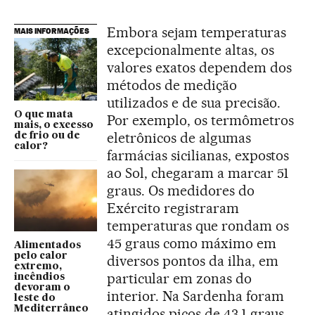
Embora sejam temperaturas
MAIS INFORMAÇÕES
excepcionalmente altas, os
valores exatos dependem dos
métodos de medição
utilizados e de sua precisão.
O que mata
Por exemplo, os termômetros
mais, o excesso
eletrônicos de algumas
de frio ou de
calor?
farmácias sicilianas, expostos
ao Sol, chegaram a marcar 51
graus. Os medidores do
Exército registraram
temperaturas que rondam os
45 graus como máximo em
Alimentados
pelo calor
diversos pontos da ilha, em
extremo,
particular em zonas do
incêndios
devoram o
interior. Na Sardenha foram
leste do
Mediterrâneo
atingidos picos de 43,1 graus,