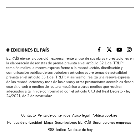
©
EDICIONES EL PAÍS
EL PAÍS BRASIL EN
EL PAÍS BRASI
EL PAÍS B
EL PA
EL PAÍS ejerce la oposición expresa frente al uso de sus obras y prestaciones en
la elaboración de revistas de prensa prevista en el artículo 32.1 del TRLPI;
también realiza la reserva expresa frente a la reproducción, distribución y
comunicación pública de sus trabajos y artículos sobre temas de actualidad
prevista en el artículo 33.1 del TRLPI; y, asimismo, realiza una reserva expresa
de las reproducciones y usos de las obras y otras prestaciones accesibles desde
este sitio web a medios de lectura mecánica u otros medios que resulten
adecuados a tal fin de conformidad con el artículo 67.3 del Real Decreto - ley
24/2021, de 2 de noviembre
Contacto
Venta de contenidos
Aviso legal
Política cookies
Política de privacidad
Mapa
Suscripciones EL PAÍS
Suscripciones empresas
RSS
Índice
Noticias de hoy