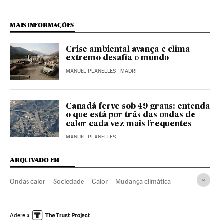
MAIS INFORMAÇÕES
Crise ambiental avança e clima
extremo desafia o mundo
MANUEL PLANELLES
| MADRI
Canadá ferve sob 49 graus: entenda
o que está por trás das ondas de
calor cada vez mais frequentes
MANUEL PLANELLES
ARQUIVADO EM
Ondas calor
Sociedade
Calor
Mudança climática
Temperaturas máximas
Sicília
Itália
Meteorologia
Incêndios
Alerta meteorológico
Altas temperaturas
Adere a