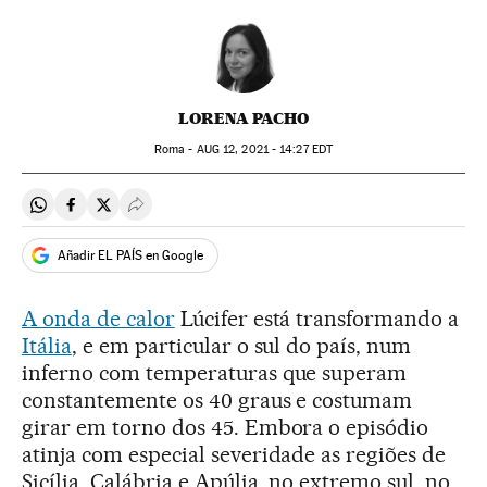
LORENA PACHO
Roma -
AUG
12, 2021 - 14:27
EDT
Compartir en Whatsapp
Compartir en Facebook
Compartir en Twitter
Desplegar Redes Sociales
Añadir EL PAÍS en Google
A onda de calor
Lúcifer está transformando a
Itália
, e em particular o sul do país, num
inferno com temperaturas que superam
constantemente os 40 graus e costumam
girar em torno dos 45. Embora o episódio
atinja com especial severidade as regiões de
Sicília, Calábria e Apúlia, no extremo sul, no