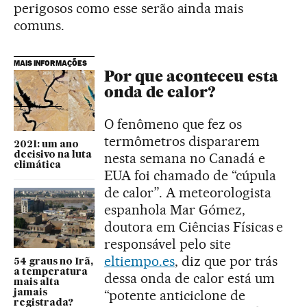
perigosos como esse serão ainda mais
comuns.
MAIS INFORMAÇÕES
Por que aconteceu esta
onda de calor?
O fenômeno que fez os
termômetros dispararem
2021: um ano
decisivo na luta
nesta semana no Canadá e
climática
EUA foi chamado de “cúpula
de calor”. A meteorologista
espanhola Mar Gómez,
doutora em Ciências Físicas e
responsável pelo site
eltiempo.es
, diz que por trás
54 graus no Irã,
a temperatura
dessa onda de calor está um
mais alta
“potente anticiclone de
jamais
registrada?