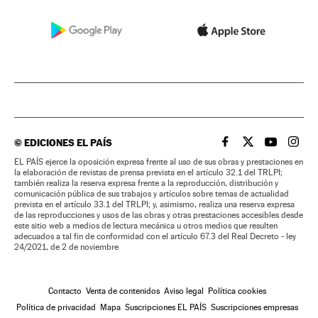
©
EDICIONES EL PAÍS
EL PAÍS BRASIL EN
EL PAÍS BRASI
EL PAÍS B
EL PA
EL PAÍS ejerce la oposición expresa frente al uso de sus obras y prestaciones en
la elaboración de revistas de prensa prevista en el artículo 32.1 del TRLPI;
también realiza la reserva expresa frente a la reproducción, distribución y
comunicación pública de sus trabajos y artículos sobre temas de actualidad
prevista en el artículo 33.1 del TRLPI; y, asimismo, realiza una reserva expresa
de las reproducciones y usos de las obras y otras prestaciones accesibles desde
este sitio web a medios de lectura mecánica u otros medios que resulten
adecuados a tal fin de conformidad con el artículo 67.3 del Real Decreto - ley
24/2021, de 2 de noviembre
Contacto
Venta de contenidos
Aviso legal
Política cookies
Política de privacidad
Mapa
Suscripciones EL PAÍS
Suscripciones empresas