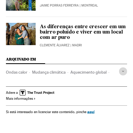
JAIME PORRAS FERREYRA
| MONTREAL
As diferenças entre crescer em um
bairro poluído e viver em um local
com ar puro
CLEMENTE ÁLVAREZ
| MADRI
ARQUIVADO EM
Ondas calor
Mudança climática
Aquecimento global
Canadá
Estados Unidos
América do Norte
Calor
Meio ambiente
Sociedade
IPCC
Temperaturas
Adere a
Mais informações
Altas temperaturas
aquí
Si está interesado en licenciar este contenido, pinche