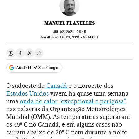
MANUEL PLANELLES
JUL
02, 2021 - 09:45
atualizado:
JUL
02, 2021 - 10:14
EDT
Compartir en Whatsapp
Compartir en Facebook
Compartir en Twitter
Desplegar Redes Sociales
Añadir EL PAÍS en Google
O sudoeste do
Canadá
e o noroeste dos
Estados Unidos
vivem há quase uma semana
uma
onda de calor “excepcional e perigosa”
,
nas palavras da Organização Meteorológica
Mundial (OMM). As temperaturas superaram
os 49º C no Canadá, e em alguns casos não
caíram abaixo de 20º C nem durante a noite,