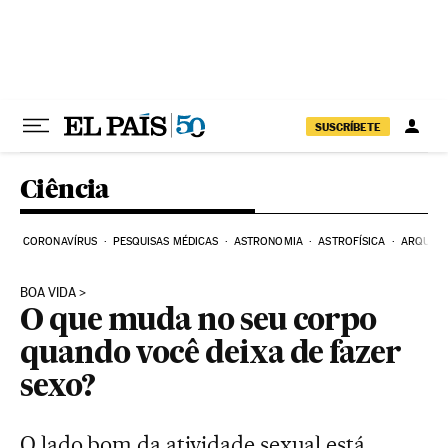
Pular para o conteúdo
SUSCRÍBETE
Ciência
CORONAVÍRUS
PESQUISAS MÉDICAS
ASTRONOMIA
ASTROFÍSICA
ARQUEO
BOA VIDA
O que muda no seu corpo
quando você deixa de fazer
sexo?
O lado bom da atividade sexual está