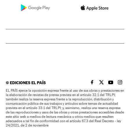
©
EDICIONES EL PAÍS
EL PAÍS BRASIL EN
EL PAÍS BRASI
EL PAÍS B
EL PA
EL PAÍS ejerce la oposición expresa frente al uso de sus obras y prestaciones en
la elaboración de revistas de prensa prevista en el artículo 32.1 del TRLPI;
también realiza la reserva expresa frente a la reproducción, distribución y
comunicación pública de sus trabajos y artículos sobre temas de actualidad
prevista en el artículo 33.1 del TRLPI; y, asimismo, realiza una reserva expresa
de las reproducciones y usos de las obras y otras prestaciones accesibles desde
este sitio web a medios de lectura mecánica u otros medios que resulten
adecuados a tal fin de conformidad con el artículo 67.3 del Real Decreto - ley
24/2021, de 2 de noviembre