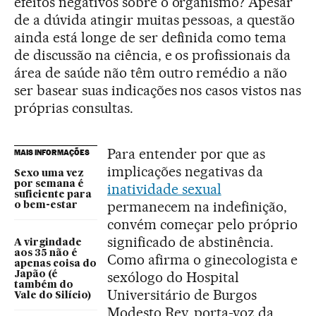
efeitos negativos sobre o organismo? Apesar
de a dúvida atingir muitas pessoas, a questão
ainda está longe de ser definida como tema
de discussão na ciência, e os profissionais da
área de saúde não têm outro remédio a não
ser basear suas indicações nos casos vistos nas
próprias consultas.
Para entender por que as
MAIS INFORMAÇÕES
implicações negativas da
Sexo uma vez
por semana é
inatividade sexual
suficiente para
permanecem na indefinição,
o bem-estar
convém começar pelo próprio
significado de abstinência.
A virgindade
aos 35 não é
Como afirma o ginecologista e
apenas coisa do
sexólogo do Hospital
Japão (é
também do
Universitário de Burgos
Vale do Silício)
Modesto Rey, porta-voz da