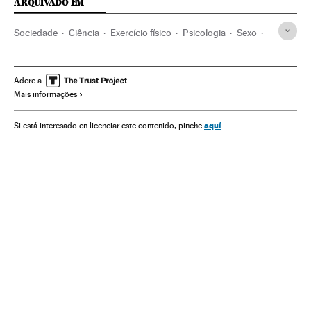
ARQUIVADO EM
Sociedade
Ciência
Exercício físico
Psicologia
Sexo
Anatomia
Sexualidade
Bem-estar
Estilo vida
Esportes
Saúde
Adere a
Mais informações
aquí
Si está interesado en licenciar este contenido, pinche