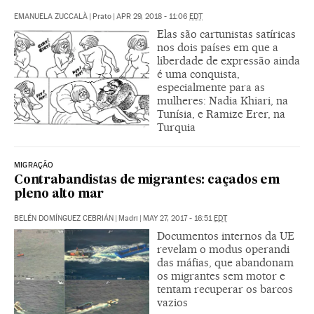
EMANUELA ZUCCALÀ
|
Prato
|
APR 29, 2018 - 11:06
EDT
Elas são cartunistas satíricas
nos dois países em que a
liberdade de expressão ainda
é uma conquista,
especialmente para as
mulheres: Nadia Khiari, na
Tunísia, e Ramize Erer, na
Turquia
MIGRAÇÃO
Contrabandistas de migrantes: caçados em
pleno alto mar
BELÉN DOMÍNGUEZ CEBRIÁN
|
Madri
|
MAY 27, 2017 - 16:51
EDT
Documentos internos da UE
revelam o modus operandi
das máfias, que abandonam
os migrantes sem motor e
tentam recuperar os barcos
vazios