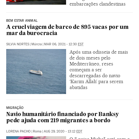
embarcações clandestinas
BEM ESTAR ANIMAL
A cruel viagem de barco de 895 vacas por um
mar da burocracia
SILVIA NORTES
|
Múrcia
|
MAR 06, 2021 - 12:30
EST
Após uma odisseia de mais
de dois meses pelo
Mediterrâneo, reses
começam a ser
descarregadas do navio
‘Karim Allah’ para serem
abatidas
MIGRAÇÃO
Navio humanitário financiado por Banksy
pede ajuda com 219 migrantes a bordo
LORENA PACHO
|
Roma
|
AUG 29, 2020 - 13:12
EDT