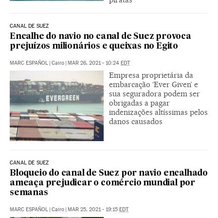
CANAL DE SUEZ
Encalhe do navio no canal de Suez provoca
prejuízos milionários e queixas no Egito
MARC ESPAÑOL
|
Cairo
|
MAR 26, 2021 - 10:24
EDT
Empresa proprietária da
embarcação ‘Ever Given’ e
sua seguradora podem ser
obrigadas a pagar
indenizações altíssimas pelos
danos causados
CANAL DE SUEZ
Bloqueio do canal de Suez por navio encalhado
ameaça prejudicar o comércio mundial por
semanas
MARC ESPAÑOL
|
Cairo
|
MAR 25, 2021 - 19:15
EDT