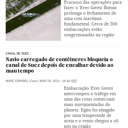
Fracasso das operações para
fazer o ‘Ever Given’ flutuar
prolonga o fechamento de
uma rota marítima
fundamental. Cerca de 200
embarcações estão
congestionadas na região
CANAL DE SUEZ
Navio carregado de contêineres bloqueia o
canal de Suez depois de encalhar devido ao
mau tempo
MARC ESPAÑOL
|
Cairo
|
MAR 24, 2021 - 14:40
EDT
Embarcação ‘Ever Given’
interrompeu o tráfego em
uma das rotas comerciais
mais movimentadas do
planeta. Egito foi atingido
por uma tempestade de
areia e o vento chegou a 40
nós na região