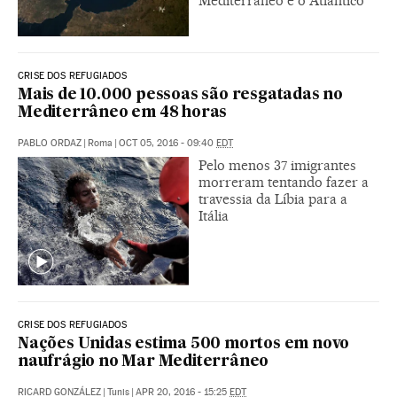
Mediterrâneo e o Atlântico
CRISE DOS REFUGIADOS
Mais de 10.000 pessoas são resgatadas no
Mediterrâneo em 48 horas
PABLO ORDAZ
|
Roma
|
OCT 05, 2016 - 09:40
EDT
Pelo menos 37 imigrantes
morreram tentando fazer a
travessia da Líbia para a
Itália
CRISE DOS REFUGIADOS
Nações Unidas estima 500 mortos em novo
naufrágio no Mar Mediterrâneo
RICARD GONZÁLEZ
|
Tunis
|
APR 20, 2016 - 15:25
EDT