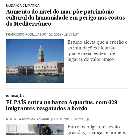
MUDANÇA CLIMÁTICA
Aumento do nível do mar põe patrimônio
cultural da humanidade em perigo nas costas
do Mediterrâneo
FRANCESCO RODELLA
|
OCT 16, 2018 - 19:55
EDT
Estudo alerta que a erosão e
as inundações afetarão
quase meia centena de
lugares de valor único
IMIGRAÇÃO
EL PAÍS entra no barco Aquarius, com 629
imigrantes resgatados a bordo
N. G. G.
|
A bordo do 'Aquarius'
|
JUN 11, 2018 - 20:29
EDT
Entre os migrantes estão
grávidas, crianças e homens