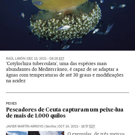
RAÚL LIMÓN
|
DEC 13, 2021 - 08:28
EST
‘Cotylorhiza tuberculata’, uma das espécies mais
abundantes do Mediterrâneo, é capaz de se adaptar a
águas com temperaturas de até 30 graus e modificações
na acidez
PEIXES
Pescadores de Ceuta capturam um peixe-lua
de mais de 1.000 quilos
JAVIER MARTÍN-ARROYO
|
Sevilha
|
OCT 14, 2021 - 18:57
EDT
O exemplar, de três metros