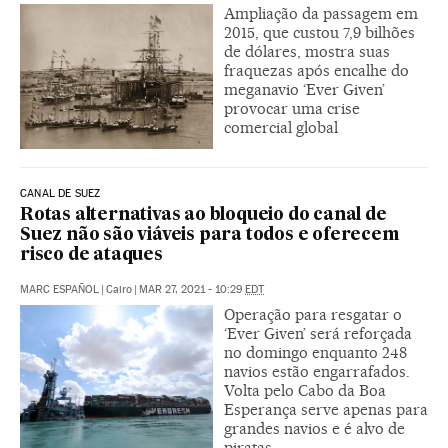
Ampliação da passagem em
2015, que custou 7,9 bilhões
de dólares, mostra suas
fraquezas após encalhe do
meganavio ‘Ever Given’
provocar uma crise
comercial global
CANAL DE SUEZ
Rotas alternativas ao bloqueio do canal de
Suez não são viáveis para todos e oferecem
risco de ataques
MARC ESPAÑOL
|
Cairo
|
MAR 27, 2021 - 10:29
EDT
Operação para resgatar o
‘Ever Given’ será reforçada
no domingo enquanto 248
navios estão engarrafados.
Volta pelo Cabo da Boa
Esperança serve apenas para
grandes navios e é alvo de
piratas