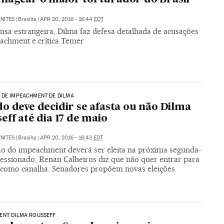
NITES
|
Brasília
|
APR 20, 2016 - 16:44
EDT
nsa estrangeira, Dilma faz defesa detalhada de acusações
achment e crítica Temer
 DE IMPEACHMENT DE DILMA
o deve decidir se afasta ou não Dilma
eff até dia 17 de maio
NITES
|
Brasília
|
APR 20, 2016 - 16:43
EDT
o do impeachment deverá ser eleita na próxima segunda-
ressionado, Renan Calheiros diz que não quer entrar para
a como canalha. Senadores propõem novas eleições
ENT DILMA ROUSSEFF