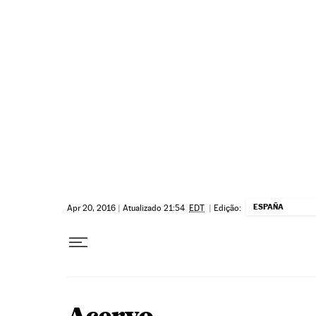
Pular para o conteúdo
ESPAÑA
Apr 20, 2016
|
Atualizado 21:54
EDT
|
Edição: