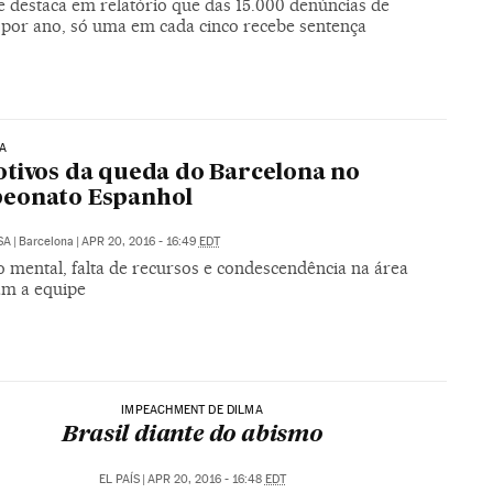
e destaca em relatório que das 15.000 denúncias de
 por ano, só uma em cada cinco recebe sentença
A
tivos da queda do Barcelona no
eonato Espanhol
SA
|
Barcelona
|
APR 20, 2016 - 16:49
EDT
o mental, falta de recursos e condescendência na área
am a equipe
IMPEACHMENT DE DILMA
Brasil diante do abismo
EL PAÍS
|
APR 20, 2016 - 16:48
EDT