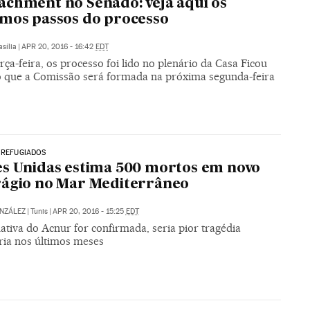
chment no Senado: veja aqui os
mos passos do processo
asília
|
APR 20, 2016 - 16:42
EDT
rça-feira, os processo foi lido no plenário da Casa Ficou
o que a Comissão será formada na próxima segunda-feira
 REFUGIADOS
s Unidas estima 500 mortos em novo
ágio no Mar Mediterrâneo
NZÁLEZ
|
Tunis
|
APR 20, 2016 - 15:25
EDT
ativa do Acnur for confirmada, seria pior tragédia
ria nos últimos meses