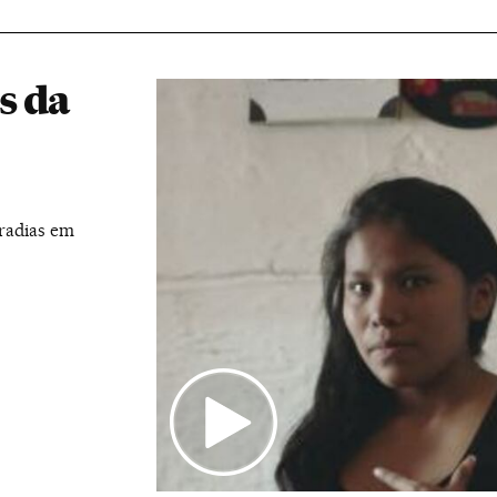
s da
oradias em