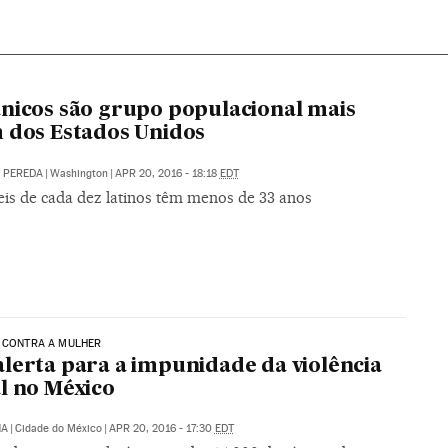
nicos são grupo populacional mais
 dos Estados Unidos
. PEREDA
|
Washington
|
APR 20, 2016 - 18:18
EDT
eis de cada dez latinos têm menos de 33 anos
A CONTRA A MULHER
lerta para a impunidade da violência
l no México
NA
|
Cidade do México
|
APR 20, 2016 - 17:30
EDT