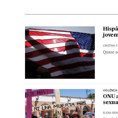
Hispâ
jovem
CRISTINA F
Quase s
VIOLÊNCI
ONU a
sexua
ELENA REI