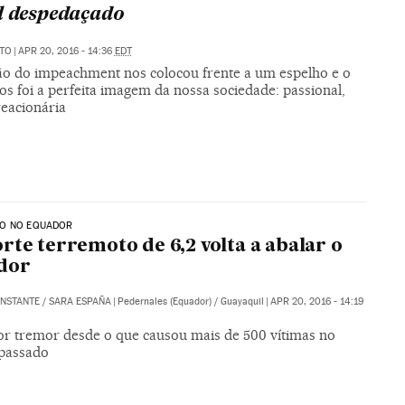
l despedaçado
ATO
|
APR 20, 2016 - 14:36
EDT
ão do impeachment nos colocou frente a um espelho e o
s foi a perfeita imagem da nossa sociedade: passional,
reacionária
O NO EQUADOR
rte terremoto de 6,2 volta a abalar o
dor
NSTANTE
/
SARA ESPAÑA
|
Pedernales (Equador) / Guayaquil
|
APR 20, 2016 - 14:19
or tremor desde o que causou mais de 500 vítimas no
passado