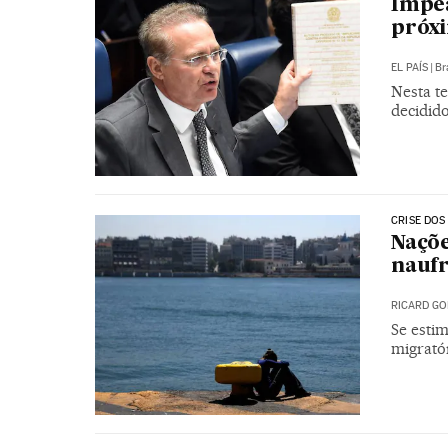
Impea
próxi
EL PAÍS
|
Br
Nesta te
decidid
CRISE DOS
Naçõe
naufr
RICARD GO
Se estim
migrató