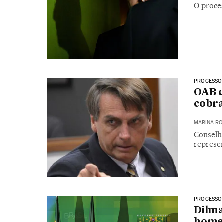
O proce
PROCESSO
OAB d
cobr
MARINA RO
Conselh
represe
PROCESSO
Dilma
homen