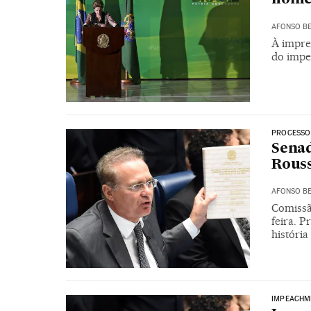
AFONSO BE
À impre
do impe
PROCESSO
Senad
Rouss
AFONSO BE
Comissã
feira. P
históri
IMPEACHM