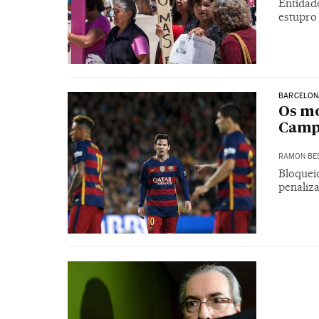
Entidad
estupro
BARCELON
Os mo
Camp
RAMON BE
Bloquei
penaliz