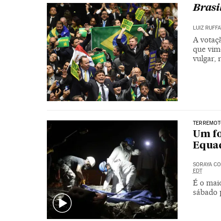
Brasi
LUIZ RUFF
A votaç
que vimo
vulgar, 
TERREMOT
Um fo
Equa
SORAYA CO
EDT
É o mai
sábado 