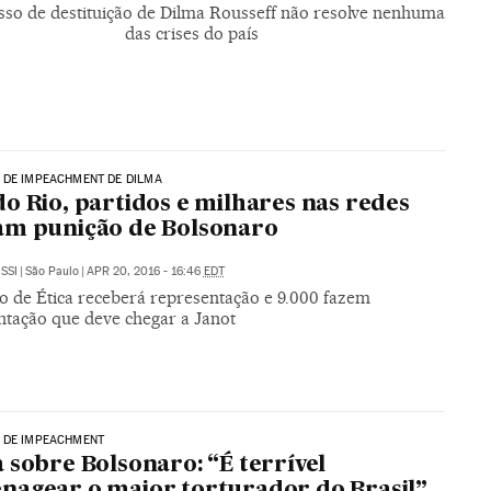
sso de destituição de Dilma Rousseff não resolve nenhuma
das crises do país
 DE IMPEACHMENT DE DILMA
o Rio, partidos e milhares nas redes
am punição de Bolsonaro
SSI
|
São Paulo
|
APR 20, 2016 - 16:46
EDT
o de Ética receberá representação e 9.000 fazem
ntação que deve chegar a Janot
 DE IMPEACHMENT
 sobre Bolsonaro: “É terrível
agear o maior torturador do Brasil”