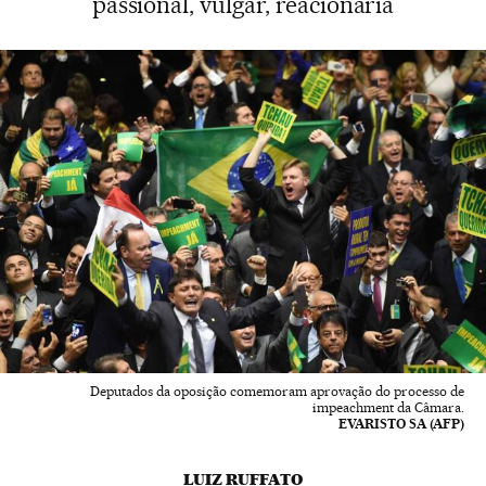
passional, vulgar, reacionária
Deputados da oposição comemoram aprovação do processo de
impeachment da Câmara.
EVARISTO SA (AFP)
LUIZ RUFFATO