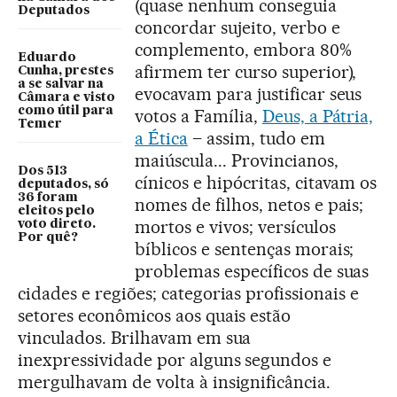
(quase nenhum conseguia
Deputados
concordar sujeito, verbo e
complemento, embora 80%
Eduardo
afirmem ter curso superior),
Cunha, prestes
a se salvar na
evocavam para justificar seus
Câmara e visto
como útil para
votos a Família,
Deus, a Pátria,
Temer
a Ética
– assim, tudo em
maiúscula... Provincianos,
Dos 513
cínicos e hipócritas, citavam os
deputados, só
36 foram
nomes de filhos, netos e pais;
eleitos pelo
mortos e vivos; versículos
voto direto.
Por quê?
bíblicos e sentenças morais;
problemas específicos de suas
cidades e regiões; categorias profissionais e
setores econômicos aos quais estão
vinculados. Brilhavam em sua
inexpressividade por alguns segundos e
mergulhavam de volta à insignificância.