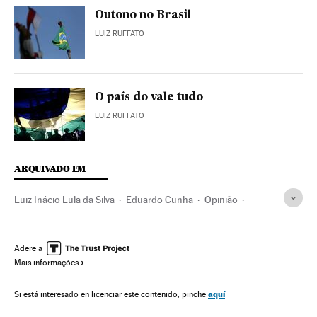
Outono no Brasil
LUIZ RUFFATO
O país do vale tudo
LUIZ RUFFATO
ARQUIVADO EM
Luiz Inácio Lula da Silva
Eduardo Cunha
Opinião
Câmara Deputados
Impeachment
Crises políticas
Dilma Rousseff
Destituições políticas
Presidente Brasil
Adere a
Mais informações
Presidência Brasil
Atividade legislativa
Brasil
Governo Brasil
Governo
Impeachment Dilma Rousseff
aquí
Si está interesado en licenciar este contenido, pinche
Bancada BBB
Associações políticas