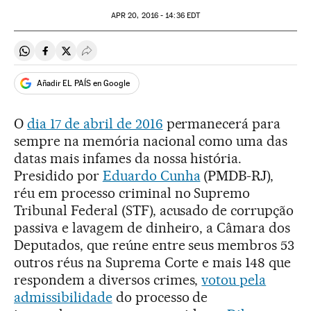
APR
20, 2016 - 14:36
EDT
Compartir en Whatsapp
Compartir en Facebook
Compartir en Twitter
Desplegar Redes Sociales
Añadir EL PAÍS en Google
O
dia 17 de abril de 2016
permanecerá para
sempre na memória nacional como uma das
datas mais infames da nossa história.
Presidido por
Eduardo Cunha
(PMDB-RJ),
réu em processo criminal no Supremo
Tribunal Federal (STF), acusado de corrupção
passiva e lavagem de dinheiro, a Câmara dos
Deputados, que reúne entre seus membros 53
outros réus na Suprema Corte e mais 148 que
respondem a diversos crimes,
votou pela
admissibilidade
do processo de