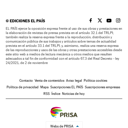
©
EDICIONES EL PAÍS
EL PAÍS BRASIL EN
EL PAÍS BRASI
EL PAÍS B
EL PA
EL PAÍS ejerce la oposición expresa frente al uso de sus obras y prestaciones en
la elaboración de revistas de prensa prevista en el artículo 32.1 del TRLPI;
también realiza la reserva expresa frente a la reproducción, distribución y
comunicación pública de sus trabajos y artículos sobre temas de actualidad
prevista en el artículo 33.1 del TRLPI; y, asimismo, realiza una reserva expresa
de las reproducciones y usos de las obras y otras prestaciones accesibles desde
este sitio web a medios de lectura mecánica u otros medios que resulten
adecuados a tal fin de conformidad con el artículo 67.3 del Real Decreto - ley
24/2021, de 2 de noviembre
Contacto
Venta de contenidos
Aviso legal
Política cookies
Política de privacidad
Mapa
Suscripciones EL PAÍS
Suscripciones empresas
RSS
Índice
Noticias de hoy
Webs de PRISA