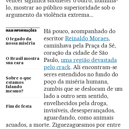
vencer significa submeter o outro, humilhá-
lo, mostrar ao público superioridade sob o
argumento da violência extrema...
Há pouco, acompanhado do
MAIS INFORMAÇÕES
escritor
Reinaldo Moraes
,
O legado da
nossa miséria
caminhava pela Praça da Sé,
coração da cidade de São
Paulo,
uma região devastada
O Brasil mostra
sua cara
pelo crack
. Ali encontram-se
seres estendidos no fundo do
Sobre o que
poço da miséria humana,
estamos
falando
zumbis que se deslocam de um
mesmo?
lado a outro sem sentido,
envelhecidos pela droga,
Fim de festa
invisíveis, desesperançados,
aguardando, como animais
acuados, a morte. Ziguezagueamos por entre