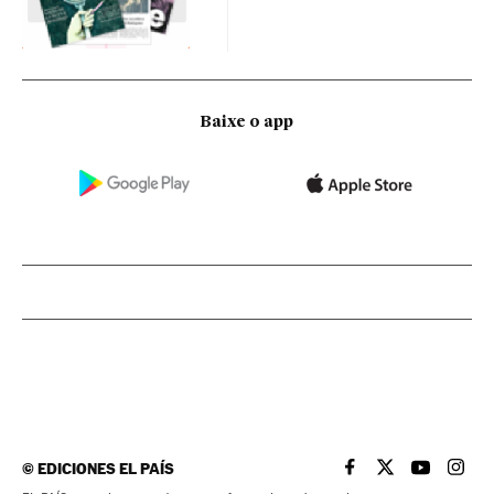
Baixe o app
©
EDICIONES EL PAÍS
EL PAÍS BRASIL EN
EL PAÍS BRASI
EL PAÍS B
EL PA