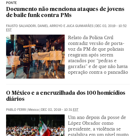
PONTE
Documento não menciona ataques de jovens
de baile funk contra PMs
FAUSTO SALVADORI, DANIEL ARROYO E JUCA GUIMARÃES
|
DEC 02, 2019 - 10:52
EST
Relato da Polícia Civil
contradiz versão de porta-
voz da PM de que policiais
reagiram após serem
atacados por “pedras e
garrafas” e de que não havia
operação contra o pancadão
O México e a encruzilhada dos 100 homicídios
diários
PABLO FERRI
|
México
|
DEC 02, 2019 - 10:31
EST
Um ano depois da posse de
López Obrador como
presidente, a violência se
estabiliza em um nível muito