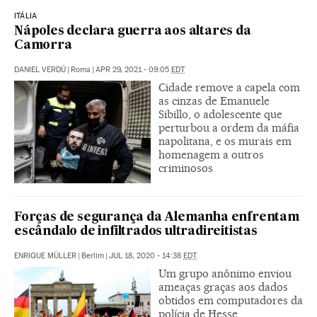
ITÁLIA
Nápoles declara guerra aos altares da
Camorra
DANIEL VERDÚ
|
Roma
|
APR 29, 2021 - 09:05
EDT
Cidade remove a capela com
as cinzas de Emanuele
Sibillo, o adolescente que
perturbou a ordem da máfia
napolitana, e os murais em
homenagem a outros
criminosos
Forças de segurança da Alemanha enfrentam
escândalo de infiltrados ultradireitistas
ENRIQUE MÜLLER
|
Berlim
|
JUL 18, 2020 - 14:38
EDT
Um grupo anônimo enviou
ameaças graças aos dados
obtidos em computadores da
polícia de Hesse