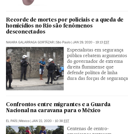
Recorde de mortes por policiais e a queda de
homicídios no Rio são fenômenos
desconectados
NAIARA GALARRAGA GORTÁZAR
|
São Paulo
|
JAN 29, 2020 - 19:13
EST
Especialistas em segurança
pública rebatem argumentos
do governador de extrema
direita fluminense que
defende política de linha
dura das forças de segurança
Confrontos entre migrantes e a Guarda
Nacional na caravana para o México
EL PAÍS
|
México
|
JAN 22, 2020 - 10:38
EST
Centenas de centro-