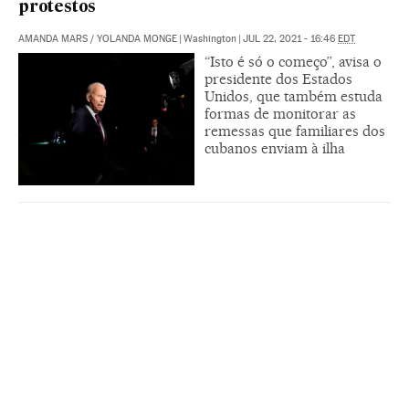
protestos
AMANDA MARS
/
YOLANDA MONGE
|
Washington
|
JUL 22, 2021 - 16:46
EDT
“Isto é só o começo”, avisa o
presidente dos Estados
Unidos, que também estuda
formas de monitorar as
remessas que familiares dos
cubanos enviam à ilha