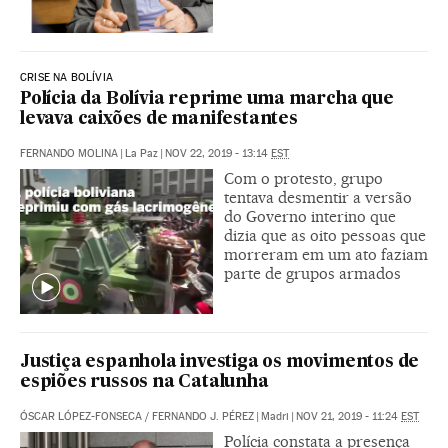
CRISE NA BOLÍVIA
Polícia da Bolívia reprime uma marcha que
levava caixões de manifestantes
FERNANDO MOLINA
|
La Paz
|
NOV 22, 2019 - 13:14
EST
Com o protesto, grupo
tentava desmentir a versão
do Governo interino que
dizia que as oito pessoas que
morreram em um ato faziam
parte de grupos armados
Justiça espanhola investiga os movimentos de
espiões russos na Catalunha
ÓSCAR LÓPEZ-FONSECA
/
FERNANDO J. PÉREZ
|
Madri
|
NOV 21, 2019 - 11:24
EST
Polícia constata a presença