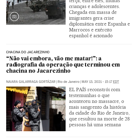
terça, entre eles, muitas
crianças e adolescentes.
Chegada em massa de
imigrantes gera crise
diplomática entre Espanha e
Marrocos e exército
espanhol é acionado
CHACINA DO JACAREZINHO
“Não vai embora, vão me matar!”: a
radiografia da operação que terminou em
chacina no Jacarezinho
NAIARA GALARRAGA GORTÁZAR
|
Rio de Janeiro
|
MAY 13, 2021 - 15:17
EDT
EL PAÍS reconstrói com
testemunhas o que
aconteceu no massacre, o
mais sangrento da história
da cidade do Rio de Janeiro,
que resultou na morte de 28
pessoas há uma semana