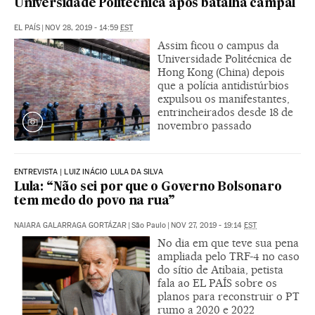
Universidade Politécnica após batalha campal
EL PAÍS
|
NOV 28, 2019 - 14:59
EST
Assim ficou o campus da
Universidade Politécnica de
Hong Kong (China) depois
que a polícia antidistúrbios
expulsou os manifestantes,
entrincheirados desde 18 de
novembro passado
ENTREVISTA | LUIZ INÁCIO LULA DA SILVA
Lula: “Não sei por que o Governo Bolsonaro
tem medo do povo na rua”
NAIARA GALARRAGA GORTÁZAR
|
São Paulo
|
NOV 27, 2019 - 19:14
EST
No dia em que teve sua pena
ampliada pelo TRF-4 no caso
do sítio de Atibaia, petista
fala ao EL PAÍS sobre os
planos para reconstruir o PT
rumo a 2020 e 2022