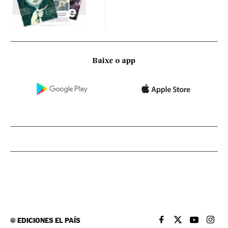
Baixe o app
©
EDICIONES EL PAÍS
EL PAÍS BRASIL EN
EL PAÍS BRASI
EL PAÍS B
EL PA