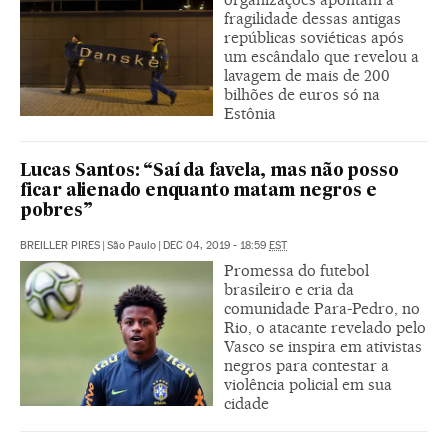
fragilidade dessas antigas
repúblicas soviéticas após
um escândalo que revelou a
lavagem de mais de 200
bilhões de euros só na
Estônia
Lucas Santos: “Saí da favela, mas não posso
ficar alienado enquanto matam negros e
pobres”
BREILLER PIRES
|
São Paulo
|
DEC 04, 2019 - 18:59
EST
Promessa do futebol
brasileiro e cria da
comunidade Para-Pedro, no
Rio, o atacante revelado pelo
Vasco se inspira em ativistas
negros para contestar a
violência policial em sua
cidade