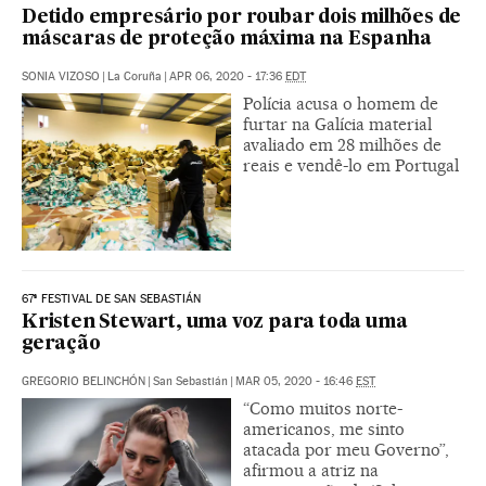
Detido empresário por roubar dois milhões de
máscaras de proteção máxima na Espanha
SONIA VIZOSO
|
La Coruña
|
APR 06, 2020 - 17:36
EDT
Polícia acusa o homem de
furtar na Galícia material
avaliado em 28 milhões de
reais e vendê-lo em Portugal
67ª FESTIVAL DE SAN SEBASTIÁN
Kristen Stewart, uma voz para toda uma
geração
GREGORIO BELINCHÓN
|
San Sebastián
|
MAR 05, 2020 - 16:46
EST
“Como muitos norte-
americanos, me sinto
atacada por meu Governo”,
afirmou a atriz na