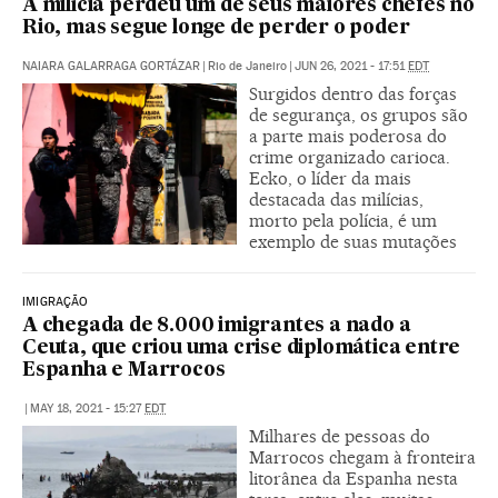
A milícia perdeu um de seus maiores chefes no
Rio, mas segue longe de perder o poder
NAIARA GALARRAGA GORTÁZAR
|
Rio de Janeiro
|
JUN 26, 2021 - 17:51
EDT
Surgidos dentro das forças
de segurança, os grupos são
a parte mais poderosa do
crime organizado carioca.
Ecko, o líder da mais
destacada das milícias,
morto pela polícia, é um
exemplo de suas mutações
IMIGRAÇÃO
A chegada de 8.000 imigrantes a nado a
Ceuta, que criou uma crise diplomática entre
Espanha e Marrocos
|
MAY 18, 2021 - 15:27
EDT
Milhares de pessoas do
Marrocos chegam à fronteira
litorânea da Espanha nesta