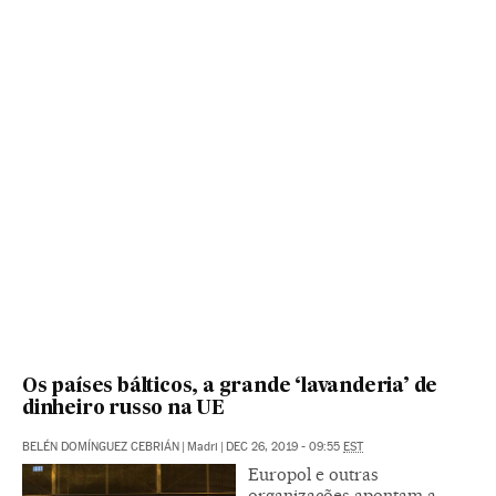
Os países bálticos, a grande ‘lavanderia’ de
dinheiro russo na UE
BELÉN DOMÍNGUEZ CEBRIÁN
|
Madri
|
DEC 26, 2019 - 09:55
EST
Europol e outras
organizações apontam a