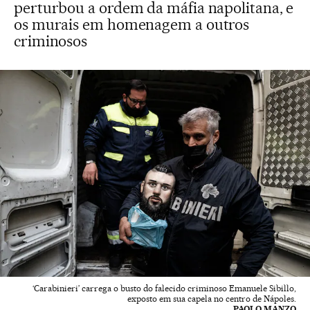
perturbou a ordem da máfia napolitana, e
os murais em homenagem a outros
criminosos
‘Carabinieri’ carrega o busto do falecido criminoso Emanuele Sibillo,
exposto em sua capela no centro de Nápoles.
PAOLO MANZO