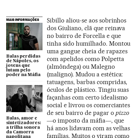
Sibillo aliou-se aos sobrinhos
MAIS INFORMAÇÕES
dos Giuliano, clã que reinava
no bairro de Forcella e que
tinha sido humilhado. Montou
uma gangue cheia de rapazes
Balas perdidas
com apelidos como Polpetta
de Nápoles, os
(almôndega) ou Malegno
jovens que
lutam pelo
(maligno). Mudou a estética:
poder na Máfia
tatuagens, barbas compridas,
óculos de plástico. Tingiu suas
façanhas com certo idealismo
social e livrou os comerciantes
de seu bairro de pagar o
pizzo
Balas, amor e
―o imposto da máfia―, que
sintetizadores:
há anos lidavam com as velhas
a trilha sonora
da Camorra
famílias. Muitos o viram como
napolitana