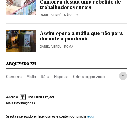
Camorra desata uma rebelião de
trabalhadores rurais
DANIEL VERDÚ
| NÁPOLES
Assim opera a máfia que não para
durante a pandemia
DANIEL VERDÚ
| ROMA
ARQUIVADO EM
Camorra
Máfia
Itália
Nápoles
Crime organizado
Delinquência
Assassinatos
Polícia
Força segurança
Delinquência juvenil
Adere a
Mais informações
aquí
Si está interesado en licenciar este contenido, pinche