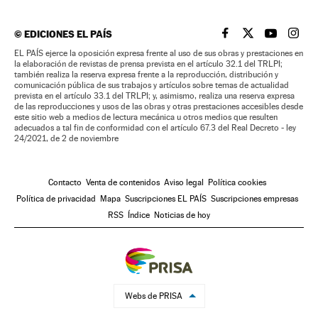
©
EDICIONES EL PAÍS
EL PAÍS BRASIL EN
EL PAÍS BRASI
EL PAÍS B
EL PA
EL PAÍS ejerce la oposición expresa frente al uso de sus obras y prestaciones en
la elaboración de revistas de prensa prevista en el artículo 32.1 del TRLPI;
también realiza la reserva expresa frente a la reproducción, distribución y
comunicación pública de sus trabajos y artículos sobre temas de actualidad
prevista en el artículo 33.1 del TRLPI; y, asimismo, realiza una reserva expresa
de las reproducciones y usos de las obras y otras prestaciones accesibles desde
este sitio web a medios de lectura mecánica u otros medios que resulten
adecuados a tal fin de conformidad con el artículo 67.3 del Real Decreto - ley
24/2021, de 2 de noviembre
Contacto
Venta de contenidos
Aviso legal
Política cookies
Política de privacidad
Mapa
Suscripciones EL PAÍS
Suscripciones empresas
RSS
Índice
Noticias de hoy
Webs de PRISA